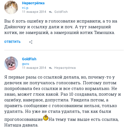
Нервотрёпка
v.i.p.
11 января 2014
GoldFish
Вы б хоть ошибку в голосовалке исправили, а то на
Дайночку и ссылку дали и поч. А тут замерший
котик, не замерший, а замерзший котик Тимошка.
ОТВЕТИТЬ
GoldFish
guru
11 января 2014
Нервотрёпка
Я первые разы со ссылкой делала, но, почему-то у
девочек не получалось голосовать. Поэтому потом
попробовала без ссылки и все стало нормально. Не
знаю, может глюк какой. Раз 10 создавала, поэтому и
ошибку, наверное, допустила. Увидела потом, а
править сообщение с голосованием нельзя, только
удалять. Но уже не стала удалять, так как были
проголосовавшие
На тему там выше есть ссылка,
Наташа давала.