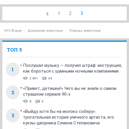
1
2
3
НГС.Форум
Домашние животные
Помощь животным
ТОП 5
Послушал музыку — получил штраф: инструкция,
1
как бороться с шумными ночными компаниями
2 691
34
«Привет, детишки!» Чего вы не знали о самом
2
страшном сериале 90-х
0
3
«Выйду хотя бы на молоко соберу»:
3
трогательная история уличного артиста, его
куклы-дворника Семена Степановича