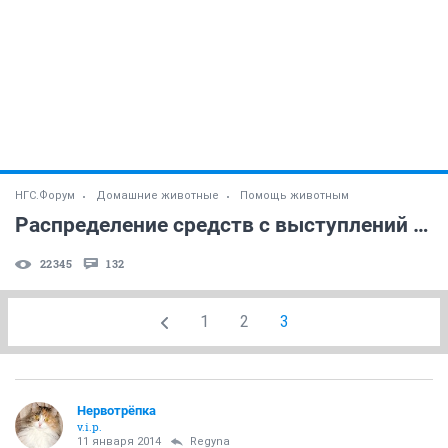
НГС.Форум
Домашние животные
Помощь животным
Распределение средств с выступлений Ю.Д. Куклачёва.
22345
132
1
2
3
Нервотрёпка
v.i.p.
11 января 2014
Regyna