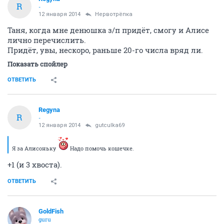
R
-
12 января 2014
Нервотрёпка
Таня, когда мне денюшка з/п придёт, смогу и Алисе
лично перечислить.
Придёт, увы, нескоро, раньше 20-го числа вряд ли.
Показать спойлер
ОТВЕТИТЬ
Regyna
R
-
12 января 2014
gutculka69
Я за Алисоньку
Надо помочь кошечке.
+1 (и 3 хвоста).
ОТВЕТИТЬ
GoldFish
guru