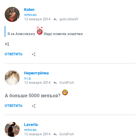
Katen
veteran
12 января 2014
gutculka69
Я за Алисоньку
Надо помочь кошечке.
+1
ОТВЕТИТЬ
Нервотрёпка
v.i.p.
12 января 2014
GoldFish
А больше 5000 нельзя?
ОТВЕТИТЬ
Laverta
veteran
12 января 2014
GoldFish