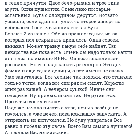
в тепло прячутся. Двое бело-рыжих и трое типа
агути. Один пушистик. Один явно постарше
остальных. Буга с блондином дерутся. Нотзато
усвоили, если один на гулке, то второй заперт во
избежание боев. Зачинщик всегда Буга.
Болеют 2 из кошек. Обе из прошлогодних, из-за
которых пол вскрывать пришлось. Одна совсем
никакая. Может травку какую себе найдет. Так
лекарства все пока есть. Очень бы надо только капли
для глаз, но именно ИРИС. Он восстанавливает
роговицу . Но его надо капать регулярно. Это для
Фомки и еще одной девицы, а вот имени не скажу.
Уже запуталась. Все черные так похожи, что отличаю
только тогда, когда все они рядом сидят. Кормлю
один раз кашей. А вечером сушкой. Иначе они
голодные. Ну привыкли они так. Не ругайтесь.
Просят и сушку и кашу.
Надо же начала писать с утра, ночью вообще не
грузился, а уже вечер, пока компашку запускать. А
отправить не получается. Но буду упираться Все
равно я победю эту связь! Всего Вам самого лучшего!
А я ждала Вас на майские…