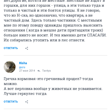
нет,дорогие, котята не местные. Местные не ходят в
горшки, для них горшок - улица, а эти только туда и
только в чистый и эти боятся улицы. Я не говорю,
что из Н-ска, но однозначно, что квартира, а не
частный дом. Здесь только частники. С местными
мне по этому поводу однажды пришлось выяснить
отношения ( когда в мешке дети притащили троих)
больше никто не носит. И тех именно дети СПАСАЛИ.
Их собирались утопить или в лес отнести.
ОТВЕТИТЬ
Risha
guru
27 мая 2014
Tantya
Гречка кормовая-это гречневый продел? тогда
можно.
А вот перловка вообще у животных не усваивается.
Лучше геркулес тогда.
ОТВЕТИТЬ