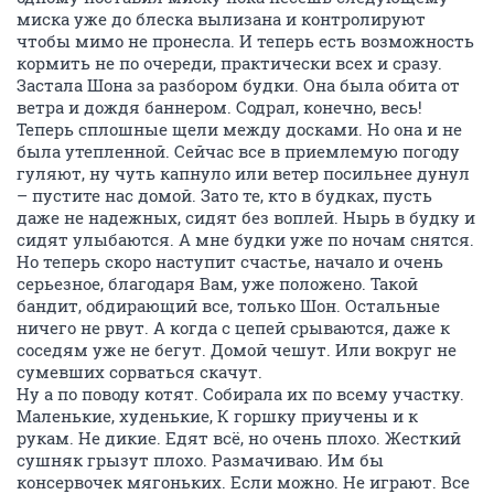
миска уже до блеска вылизана и контролируют
чтобы мимо не пронесла. И теперь есть возможность
кормить не по очереди, практически всех и сразу.
Застала Шона за разбором будки. Она была обита от
ветра и дождя баннером. Содрал, конечно, весь!
Теперь сплошные щели между досками. Но она и не
была утепленной. Сейчас все в приемлемую погоду
гуляют, ну чуть капнуло или ветер посильнее дунул
– пустите нас домой. Зато те, кто в будках, пусть
даже не надежных, сидят без воплей. Нырь в будку и
сидят улыбаются. А мне будки уже по ночам снятся.
Но теперь скоро наступит счастье, начало и очень
серьезное, благодаря Вам, уже положено. Такой
бандит, обдирающий все, только Шон. Остальные
ничего не рвут. А когда с цепей срываются, даже к
соседям уже не бегут. Домой чешут. Или вокруг не
сумевших сорваться скачут.
Ну а по поводу котят. Собирала их по всему участку.
Маленькие, худенькие, К горшку приучены и к
рукам. Не дикие. Едят всё, но очень плохо. Жесткий
сушняк грызут плохо. Размачиваю. Им бы
консервочек мягоньких. Если можно. Не играют. Все