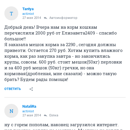
Tantya
T
activist
27 мая 2014
Автоинформатор
Добрый день! Вчера нам на корм кошкам
перечислили 2000 руб от Елизавета2409 - спасибо
большое!!
Я заказала мешок корма за 2290 , сегодня должны
привезти. Остается 270 руб. Хотим купить влажного
корма, как раз закупка завтра - но закончились
крупы, совсем. 600 руб. стоит мешок(50кг) перловки
и за 400 руб мешок (50кг) гречки, но она
кормовая(дробленая, мне сказали) - можно такую
брать? Будем рады помощи!
ОТВЕТИТЬ
NataliRa
N
activist
27 мая 2014
Еллка
ну с горем пополам, наконец загрузился интернет.