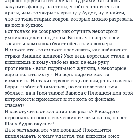
Хорошо продвигаются дела с будками. Осталось
закупить фанеру на стены, чтобы утеплитель не
драли, чем-то закрыть крышу у будок, ну и найти,
что-то типа старых ковров, которые можно разрезать,
на пол в будках.
Вот только не соображу как отучить некоторых
умников делать подкопы. Боюсь, что через свои
таланты компашка будет сбегать из вольера.
И может кто -то сможет подсказать, как избавит от
страха бывших щенков? Уже ведь взрослые стали, а
подходишь к кому-либо из них, да еще руку
протянешь - визг поднимают жуткий, а некоторые
еще и полить могут. Но ведь надо их как-то
изменить. На таких трусов ведь не найдешь хозяина!
Барри любит обниматься, но если зазеваешься-
обольет, да и Грей также! Варюха с Плюшкой при этой
потребности приседают и это хоть от фонтана
спасает!
И как отучить от желания все рвать? У каждого
персонально полно всяческих веток и палок, но вот
Шону будка вкуснее!
Да и растяжки все уже порвали! Приходится
привязывать к чему удастся, так подкопы роют.