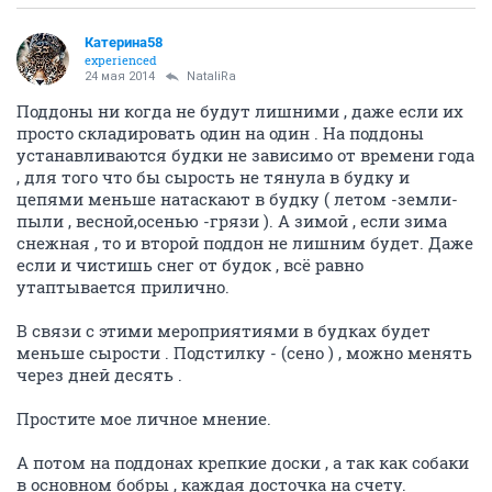
Катерина58
experienced
24 мая 2014
NataliRa
Поддоны ни когда не будут лишними , даже если их
просто складировать один на один . На поддоны
устанавливаются будки не зависимо от времени года
, для того что бы сырость не тянула в будку и
цепями меньше натаскают в будку ( летом -земли-
пыли , весной,осенью -грязи ). А зимой , если зима
снежная , то и второй поддон не лишним будет. Даже
если и чистишь снег от будок , всё равно
утаптывается прилично.
В связи с этими мероприятиями в будках будет
меньше сырости . Подстилку - (сено ) , можно менять
через дней десять .
Простите мое личное мнение.
А потом на поддонах крепкие доски , а так как собаки
в основном бобры , каждая досточка на счету.