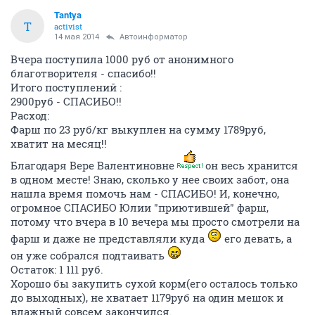
Tantya
T
activist
14 мая 2014
Автоинформатор
Вчера поступила 1000 руб от анонимного
благотворителя - спасибо!!
Итого поступлений :
2900руб - СПАСИБО!!
Расход:
Фарш по 23 руб/кг выкуплен на сумму 1789руб,
хватит на месяц!!
Благодаря Вере Валентиновне
он весь хранится
в одном месте! Знаю, сколько у нее своих забот, она
нашла время помочь нам - СПАСИБО! И, конечно,
огромное СПАСИБО Юлии "приютившей" фарш,
потому что вчера в 10 вечера мы просто смотрели на
фарш и даже не представляли куда
его девать, а
он уже собрался подтаивать
Остаток: 1 111 руб.
Хорошо бы закупить сухой корм(его осталось только
до выходных), не хватает 1179руб на один мешок и
влажный совсем закончился.