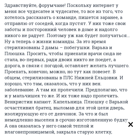
Здравствуйте, форумчане! Поскольку интернет у
меня все чудесатее и чудесатее, то все из того, что
хотелось рассказать о команде, пишется заранее, а
отправлю от соседей, когда пустят. У них тоже свои
заботы и посторонний человек в доме и надолго
никого не радует. Поэтому уж как будет получаться…
Ну а теперь о жизни команды. За это время
стерилизованы 2 дамы – побегушки. Варька и
Плюшка. Просить, чтобы приехали врачи сюда не
стала, во-первых, ради двоих никто не поедет, а
дорога, в связи с погодой, оставляет желать лучшего.
Проехать, конечно, можно, но тут как повезет. В
общем, стерилизованы в ПЛС Нижней Ельцовки. И
хорошо, что там, оказалось, что у них вен.
заболевание. А там их пролечили. Предполагаю, что
и у мальчишек то же. И их тоже надо пролечить.
Венкристин капают. Капельница. Плюшку с Варькой
осчастливил братец, выломав для этой цели дверь,
изолирующую его от девчонок. За что и был
немедленно выселен в срочно изготовленную будку.
А она оказалась у него самой теплой и
влагонепроницаемой, закрыла старую клетку,