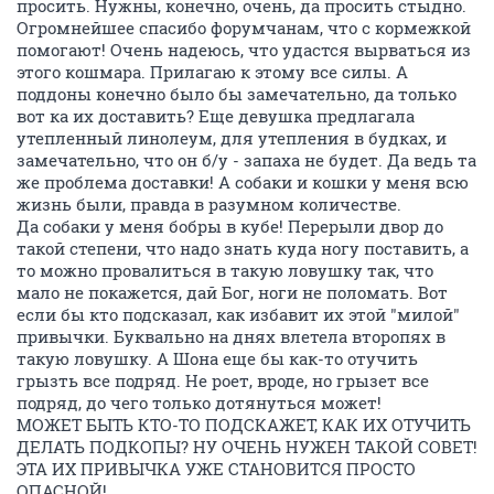
просить. Нужны, конечно, очень, да просить стыдно.
Огромнейшее спасибо форумчанам, что с кормежкой
помогают! Очень надеюсь, что удастся вырваться из
этого кошмара. Прилагаю к этому все силы. А
поддоны конечно было бы замечательно, да только
вот ка их доставить? Еще девушка предлагала
утепленный линолеум, для утепления в будках, и
замечательно, что он б/у - запаха не будет. Да ведь та
же проблема доставки! А собаки и кошки у меня всю
жизнь были, правда в разумном количестве.
Да собаки у меня бобры в кубе! Перерыли двор до
такой степени, что надо знать куда ногу поставить, а
то можно провалиться в такую ловушку так, что
мало не покажется, дай Бог, ноги не поломать. Вот
если бы кто подсказал, как избавит их этой "милой"
привычки. Буквально на днях влетела второпях в
такую ловушку. А Шона еще бы как-то отучить
грызть все подряд. Не роет, вроде, но грызет все
подряд, до чего только дотянуться может!
МОЖЕТ БЫТЬ КТО-ТО ПОДСКАЖЕТ, КАК ИХ ОТУЧИТЬ
ДЕЛАТЬ ПОДКОПЫ? НУ ОЧЕНЬ НУЖЕН ТАКОЙ СОВЕТ!
ЭТА ИХ ПРИВЫЧКА УЖЕ СТАНОВИТСЯ ПРОСТО
ОПАСНОЙ!