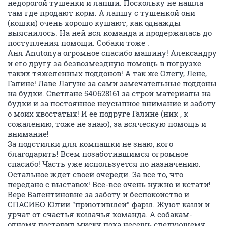
недорогой тушенки и лапши. Поскольку не нашла
там где продают корм. А лапшу с тушенкой они
(кошки) очень хорошо кушают, как однажды
выяснилось. На ней вся команда и продержалась до
поступления помощи. Собаки тоже .
Аня Anutonya огромное спасибо машину! Александру
и его другу за безвозмездную помощь в погрузке
таких тяжеленных поддонов! А так же Олегу, Лене,
Галине! Лаве Лагуне за сами замечательные поддоны
на будки. Светлане 540628161 за строй материалы на
будки и за постоянное неусыпное внимание и заботу
о моих хвостатых! И ее подруге Галине (ник , к
сожалению, тоже не знаю), за всяческую помощь и
внимание!
За подстилки для компашки не знаю, кого
благодарить! Всем позаботившимся огромное
спасибо! Часть уже используется по назначению.
Остальное ждет своей очереди. За все то, что
передано с выставок! Все-все очень нужно и кстати!
Вере Валентиновне за заботу и беспокойство и
СПАСИБО Юлии "приютившей" фарш. Жуют каши и
урчат от счастья кошачья команда. А собакам-
одному поставил миску пока несешь следующему