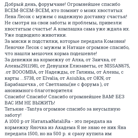
Добрый день, форумчане! Огромнейшее спасибо
ВСЕМ-ВСЕМ-ВСЕМ, кто помнит о моих хвостатых
Лена Лесок с мужем с надежную доставку счастья!
Не смотря на свои заботы и проблемы, привезли
хвостатым счастье! А компашка сама уже ждала их.
Уже подводило животики.
За миски и подстилки, которые передала Комовна!
Леночке Лесок с мужем и Наташе огромное спасибо,
что нашли мешочек корма подешевле!
За денежки на кормежку от Алка, от Заичка, от
Алены29111981, от Девушки Елизаветы, от NISSAN675,
.от BOOOMBA, от Надежды, от Галины, от Алены, с
карты ...5738, от Elvalia, от Asiuhka, от OKN, от
Барабашечка , от Светланы(не с форума ), от
анонимного благотворителя
Спасибо! Спасибо! Спасибо огромнейшее ВАМ! БЕЗ
ВАС ИМ НЕ ВЫЖИТЬ!
Татьяне -Tantya огромное спасибо за неусыпную
заботу!
А 1000 р от НатальиNataliRa - это передала на
кормежку Яночка из Академа Я не знаю ее ник Яна
передала 1500, но на 500 р. я сразу купила им