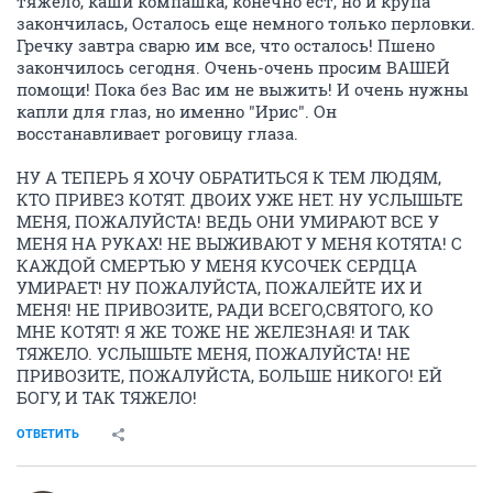
тяжело, каши компашка, конечно ест, но и крупа
закончилась, Осталось еще немного только перловки.
Гречку завтра сварю им все, что осталось! Пшено
закончилось сегодня. Очень-очень просим ВАШЕЙ
помощи! Пока без Вас им не выжить! И очень нужны
капли для глаз, но именно "Ирис". Он
восстанавливает роговицу глаза.
НУ А ТЕПЕРЬ Я ХОЧУ ОБРАТИТЬСЯ К ТЕМ ЛЮДЯМ,
КТО ПРИВЕЗ КОТЯТ. ДВОИХ УЖЕ НЕТ. НУ УСЛЫШЬТЕ
МЕНЯ, ПОЖАЛУЙСТА! ВЕДЬ ОНИ УМИРАЮТ ВСЕ У
МЕНЯ НА РУКАХ! НЕ ВЫЖИВАЮТ У МЕНЯ КОТЯТА! С
КАЖДОЙ СМЕРТЬЮ У МЕНЯ КУСОЧЕК СЕРДЦА
УМИРАЕТ! НУ ПОЖАЛУЙСТА, ПОЖАЛЕЙТЕ ИХ И
МЕНЯ! НЕ ПРИВОЗИТЕ, РАДИ ВСЕГО,СВЯТОГО, КО
МНЕ КОТЯТ! Я ЖЕ ТОЖЕ НЕ ЖЕЛЕЗНАЯ! И ТАК
ТЯЖЕЛО. УСЛЫШЬТЕ МЕНЯ, ПОЖАЛУЙСТА! НЕ
ПРИВОЗИТЕ, ПОЖАЛУЙСТА, БОЛЬШЕ НИКОГО! ЕЙ
БОГУ, И ТАК ТЯЖЕЛО!
ОТВЕТИТЬ