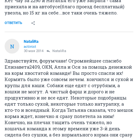
Кет Чау за 2290 и Наталья его уже забрала - сама
приехала и на автобусе(благо проезд бесплатный)
увезла, но 15 кг на себе...все таки очень тяжело.
ОТВЕТИТЬ
NataliRa
N
activist
30 мая 2014
NataliRa
Здравствуйте, форумчане! Огромнейшее спасибо
Елизавета2409, OKN, Алла и Ося за помощь денежкой
на корм хвостатой команде! Вы просто спасли их!
Кормить было уже совсем нечем. кончился и сухой и
крупы для каши. Собаки еще едят с отрубями, а
кошки не могут. А чистый фарш и дорого и не
продуктивно и не все едят. Некоторые подобранцы
едят только сухой, некоторые только натуралку, а
кто-то и всеядный. Когда Татьяна сказала, что мешок
корма ждет, конечно я сразу полетела за ним!
Конечно, на плечах тащить очень тяжело, но
кошачья команда к этому времени уже 3-й день
сидела без сушки, а без нормального корма они сразу