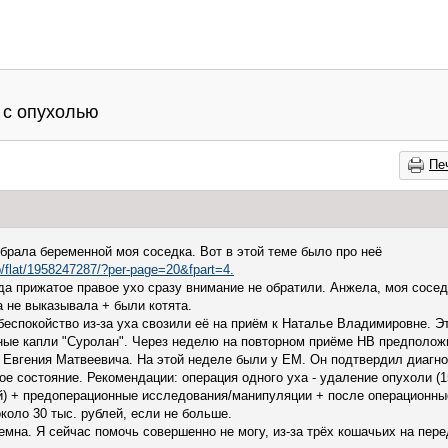
 с опухолью
Пе
обрала беременной моя соседка. Вот в этой теме было про неё
lp/flat/1958247287/?per-page=20&fpart=4.
да прижатое правое ухо сразу внимание не обратили. Анжела, моя соседк
а не выказывала + были котята.
беспокойство из-за уха свозили её на приём к Наталье Владимировне. Э
ые капли "Суролан". Через неделю на повторном приёме НВ предположи
Евгения Матвеевича. На этой неделе были у ЕМ. Он подтвердил диагноз
ое состояние. Рекомендации: операция одного уха - удаление опухоли (1
ей) + предоперационные исследования/манипуляции + после операционные
коло 30 тыс. рублей, если не больше.
на. Я сейчас помочь совершенно не могу, из-за трёх кошачьих на пере