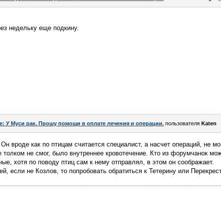
рез недельку еще подкину.
e: У Муси рак. Прошу помощи в оплате лечения и операции.
пользователя
Katen
Он вроде как по птицам считается специалист, а насчет операций, не мо
 толком не смог, было внутреннее кровотечение. Кто из форумчанок мож
ые, хотя по поводу птиц сам к нему отправлял, в этом он соображает.
й, если не Козлов, то попробовать обратиться к Тетерину или Перекрест