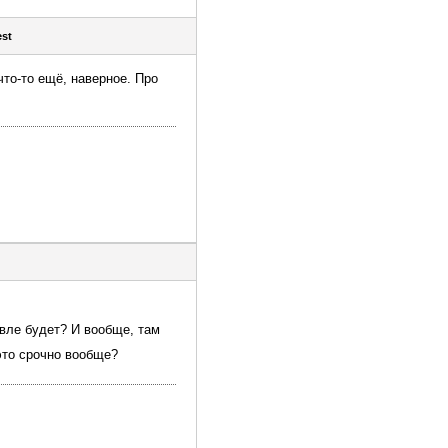
est
то-то ещё, наверное. Про
евле будет? И вообще, там
это срочно вообще?