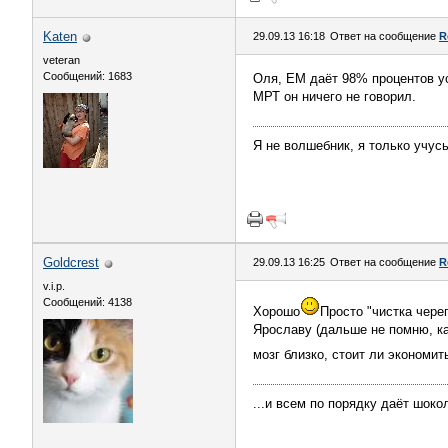
Katen
29.09.13 16:18
Ответ на сообщение
R
veteran
Сообщений: 1683
Оля, ЕМ даёт 98% процентов ус
МРТ он ничего не говорил.
Я не волшебник, я только учусь
Goldcrest
29.09.13 16:25
Ответ на сообщение
R
v.i.p.
Сообщений: 4138
Хорошо
Просто "чистка чере
Ярославу (дальше не помню, ка
мозг близко, стоит ли экономит
...и всем по порядку даёт шокол