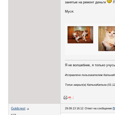
занятые на ремонт деньги
П
Муся:
Я не волшебник, я только учусь
Исправлено пользователем КатькаКат
Топик закрыл(а) КатькаКатька (01.12
Goldcrest
29.09.13 16:12
Ответ на сообщение
П
v.i.p.