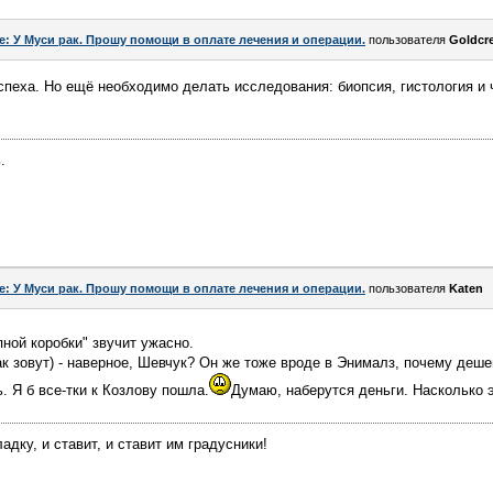
e: У Муси рак. Прошу помощи в оплате лечения и операции.
пользователя
Goldcr
пеха. Но ещё необходимо делать исследования: биопсия, гистология и ч
.
e: У Муси рак. Прошу помощи в оплате лечения и операции.
пользователя
Katen
пной коробки" звучит ужасно.
к зовут) - наверное, Шевчук? Он же тоже вроде в Энималз, почему деш
ь. Я б все-тки к Козлову пошла.
Думаю, наберутся деньги. Насколько 
адку, и ставит, и ставит им градусники!