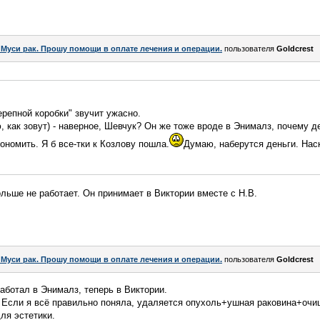
 Муси рак. Прошу помощи в оплате лечения и операции.
пользователя
Goldcrest
ерепной коробки" звучит ужасно.
 как зовут) - наверное, Шевчук? Он же тоже вроде в Энималз, почему 
кономить. Я б все-тки к Козлову пошла.
Думаю, наберутся деньги. Нас
ольше не работает. Он принимает в Виктории вместе с Н.В.
 Муси рак. Прошу помощи в оплате лечения и операции.
пользователя
Goldcrest
аботал в Энималз, теперь в Виктории.
. Если я всё правильно поняла, удаляется опухоль+ушная раковина+очи
ля эстетики.