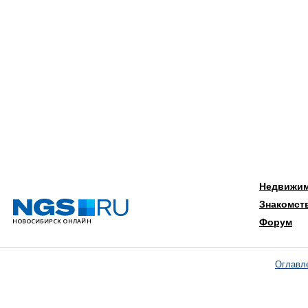
Недвижи
Знакомст
Форум
Оглавл