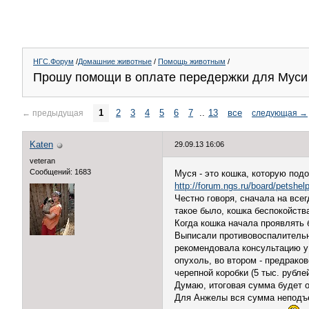
НГС.Форум
/
Домашние животные
/
Помощь животным
/
Прошу помощи в оплате передержки для Муси
1
2
3
4
5
6
7
..
13
все
←
предыдущая
следующая
→
Katen
29.09.13 16:06
veteran
Сообщений: 1683
Муся - это кошка, которую под
http://forum.ngs.ru/board/petshe
Честно говоря, сначала на всег
такое было, кошка беспокойств
Когда кошка начала проявлять 
Выписали противовоспалительн
рекомендовала консультацию у 
опухоль, во втором - предраков
черепной коробки (5 тыс. рубл
Думаю, итоговая сумма будет о
Для Анжелы вся сумма неподъем