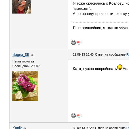
Я тоже склоняюсь к Козлову, н
"вылезет"...
А по поводу срочности - кошку 
Я не волшебник, я только учусь
Bagira_09
29.09.13 16:43
Ответ на сообщение
R
Неповторимая
Сообщений: 29907
Катя, нужно попробовать
Есл
Kunik
30.09.13 00:29
Ответ на сообщение
R