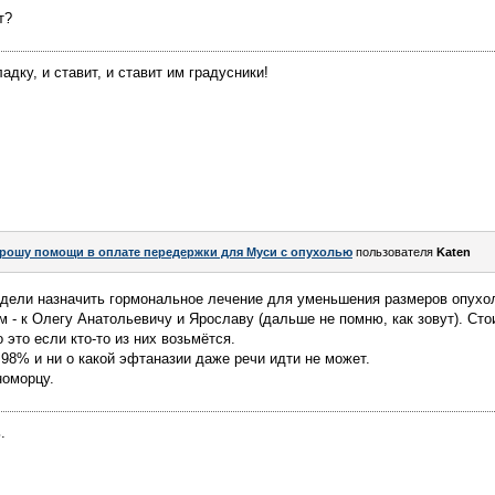
т?
адку, и ставит, и ставит им градусники!
рошу помощи в оплате передержки для Муси с опухолью
пользователя
Katen
едели назначить гормональное лечение для уменьшения размеров опухо
м - к Олегу Анатольевичу и Ярославу (дальше не помню, как зовут). Ст
 это если кто-то из них возьмётся.
 98% и ни о какой эфтаназии даже речи идти не может.
номорцу.
.