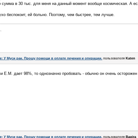
о сумма в 30 тыс. для меня на данный момент вообще космическая. А ес
ухо беспокоит, ей больно. Поэтому, чем быстрее, тем лучше.
.
e: У Муси рак. Прошу помощи в оплате лечения и операции.
пользователя
Katen
и Е.М. дает 98%, то однозначно пробовать - обычно он очень осторожен 
e: У Муси рак. Прошу помощи в оплате лечения и операции.
пользователя
Bagira