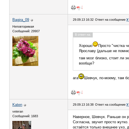
Bagira_09
29.09.13 16:32
Ответ на сообщение
У
Неповторимая
Сообщений: 29907
В ответ на:
Хорошо
Просто "чистка ч
Ярославу (дальше не помню,
там мозг близко, стоит ли э
вообще?
ага
Шевчук, по-моему, там б
Katen
29.09.13 16:38
Ответ на сообщение
У
veteran
Сообщений: 1683
Наверное, Шевчук. Раньше он р
Согласна, звучит просто жутко
остаётся только внешнее ухо, д