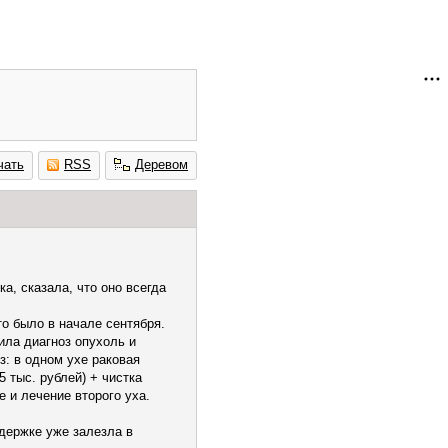
чать
RSS
Деревом
а, сказала, что оно всегда
то было в начале сентября.
ла диагноз опухоль и
: в одном ухе раковая
5 тыс. рублей) + чистка
 и лечение второго уха.
держке уже залезла в