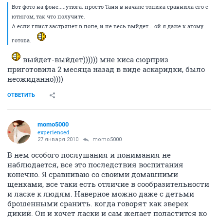
Вот фото на фоне.....утюга. просто Таня в начале топика сравнила его с
ютюгом, так что получите.
А если глист застрянет в попе, и не весь выйдет... ой я даже к этому
готова.
выйдет-выйдет)))))) мне киса сюрприз
приготовила 2 месяца назад в виде аскаридки, было
неожиданно))))
ОТВЕТИТЬ
momo5000
experienced
27 января 2010
momo5000
В нем особого послушания и понимания не
наблюдается, все это последствия воспитания
конечно. Я сравниваю со своими домашними
щенками, все таки есть отличие в сообразительности
и ласке к людям. Наверное можно даже с детьми
брошенными сранить. когда говорят как зверек
дикий. Он и хочет ласки и сам желает поластится ко