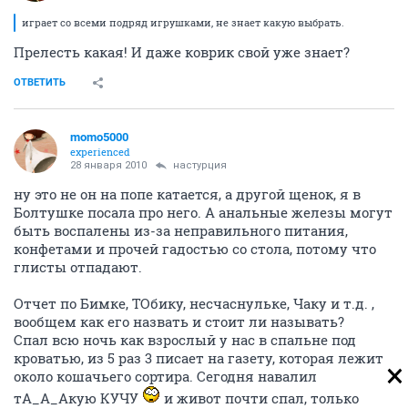
играет со всеми подряд игрушками, не знает какую выбрать.
Прелесть какая! И даже коврик свой уже знает?
ОТВЕТИТЬ
momo5000
experienced
28 января 2010
настурция
ну это не он на попе катается, а другой щенок, я в
Болтушке посала про него. А анальные железы могут
быть воспалены из-за неправильного питания,
конфетами и прочей гадостью со стола, потому что
глисты отпадают.
Отчет по Бимке, ТОбику, несчаснульке, Чаку и т.д. ,
вообщем как его назвать и стоит ли называть?
Спал всю ночь как взрослый у нас в спальне под
кроватью, из 5 раз 3 писает на газету, которая лежит
около кошачьего сортира. Сегодня навалил
тА_А_Акую КУЧУ
и живот почти спал, только