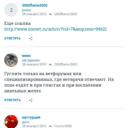
2002flame2002
2
junior
28 января 2010
2002flame2002
Еще ссылка
http://www.zoovet.ru/arhiv/?tid=7&amp;tem=94621
ОТВЕТИТЬ
микс
old hamster
28 января 2010
2002flame2002
Гуглите только на ветфорумах или
специализированных, где ветврачи отвечают. На
попе ездят и при глистах и при воспалении
анальных желез.
ОТВЕТИТЬ
настурция
guru
28 января 2010
momo5000