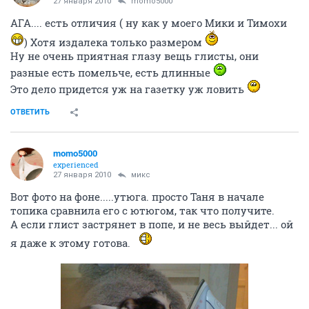
27 января 2010
momo5000
АГА.... есть отличия ( ну как у моего Мики и Тимохи
) Хотя издалека только размером
Ну не очень приятная глазу вещь глисты, они
разные есть помельче, есть длинные
Это дело придется уж на газетку уж ловить
ОТВЕТИТЬ
momo5000
experienced
27 января 2010
микс
Вот фото на фоне.....утюга. просто Таня в начале
топика сравнила его с ютюгом, так что получите.
А если глист застрянет в попе, и не весь выйдет... ой
я даже к этому готова.