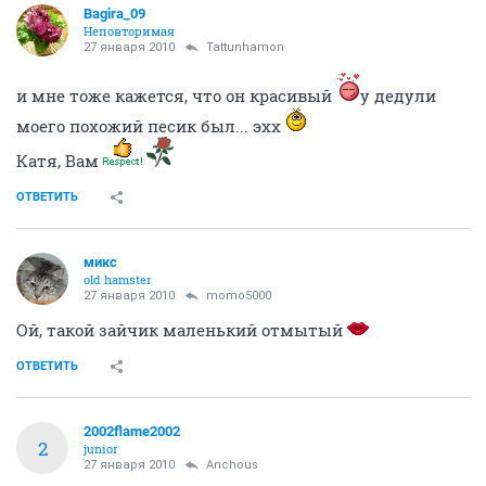
Bagira_09
Неповторимая
27 января 2010
Tattunhamon
и мне тоже кажется, что он красивый
у дедули
моего похожий песик был... эхх
Катя, Вам
ОТВЕТИТЬ
микс
old hamster
27 января 2010
momo5000
Ой, такой зайчик маленький отмытый
ОТВЕТИТЬ
2002flame2002
2
junior
27 января 2010
Anchous