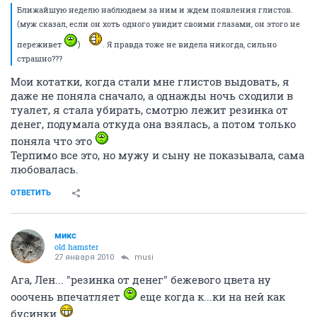
Ближайшую неделю наблюдаем за ним и ждем появления глистов.
(муж сказал, если он хоть одного увидит своими глазами, он этого не
переживет
)
. Я правда тоже не видела никогда, сильно
страшно???
Мои котатки, когда стали мне глистов выдовать, я
даже не поняла сначало, а однажды ночь сходили в
туалет, я стала убирать, смотрю лежит резинка от
денег, подумала откуда она взялась, а потом только
поняла что это
Терпимо все это, но мужу и сыну не показывала, сама
любовалась.
ОТВЕТИТЬ
микс
old hamster
27 января 2010
musi
Ага, Лен... "резинка от денег" бежевого цвета ну
ооочень впечатляет
еще когда к...ки на ней как
бусинки