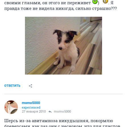
своими глазами, он этого не переживет
)
. Я
правда тоже не видела никогда, сильно страшно???
ОТВЕТИТЬ
momo5000
experienced
27 января 2010
momo5000
Шерсь из-за авитамноза никудышняя, покормлю
бреверсами, как раз они с чесноком, что для глистов