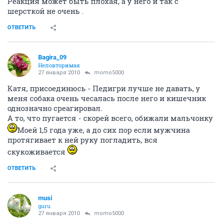
Реакция может быть плохая, а у него и так с
шерсткой не очень .
ОТВЕТИТЬ
Bagira_09
Неповторимая
27 января 2010
momo5000
Катя, присоединюсь - Педигри лучше не давать, у
меня собака очень чесалась после него и кишечник
однозначно среагировал.
А то, что пугается - скорей всего, обижали мальчонку
Моей 1,5 года уже, а до сих пор если мужчина
протягивает к ней руку погладить, вся
скукоживается
ОТВЕТИТЬ
musi
guru
27 января 2010
momo5000