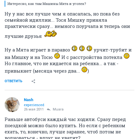
Интересно, как там Машины Мята и уголек?
Ну у нас все лучше чем я опасалась, но пока без
семейной идиллии... Тося Мишку приняла
практически сразу... немного поурчала и теперь они
лучшие друзья
Ну а Мята играет в паравоз
урчит-трубит и
на Мишку и на Тосю
И с расстройства потекла
Но главное, что не кидается на ребенка... а так -
привыкнет (месяца через два...
)
ОТВЕТИТЬ
Nash
experienced
26 мая 2011
Muara
Раньше автобуси каждый час ходили. Сразу перед
поездкой можно было купить. Но если с ребенком
ехать, то, конечно, лучше заранее, чтоб потом не
волноваться - вдруг не хватит?