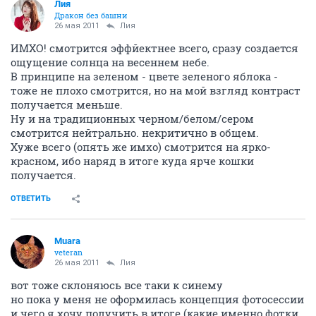
Лия
Дракон без башни
26 мая 2011
Лия
ИМХО! смотрится эффйектнее всего, сразу создается
ощущение солнца на весеннем небе.
В принципе на зеленом - цвете зеленого яблока -
тоже не плохо смотрится, но на мой взгляд контраст
получается меньше.
Ну и на традиционных черном/белом/сером
смотрится нейтрально. некритично в общем.
Хуже всего (опять же имхо) смотрится на ярко-
красном, ибо наряд в итоге куда ярче кошки
получается.
ОТВЕТИТЬ
Muara
veteran
26 мая 2011
Лия
вот тоже склоняюсь все таки к синему
но пока у меня не оформилась концепция фотосессии
и чего я хочу получить в итоге (какие именно фотки,