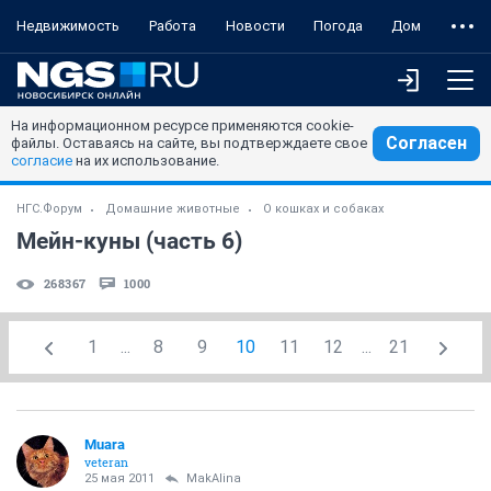
Недвижимость
Работа
Новости
Погода
Дом
На информационном ресурсе применяются cookie-
Согласен
файлы. Оставаясь на сайте, вы подтверждаете свое
согласие
на их использование.
НГС.Форум
Домашние животные
О кошках и собаках
Мейн-куны (часть 6)
268367
1000
1
...
8
9
10
11
12
...
21
Muara
veteran
25 мая 2011
MakAlina