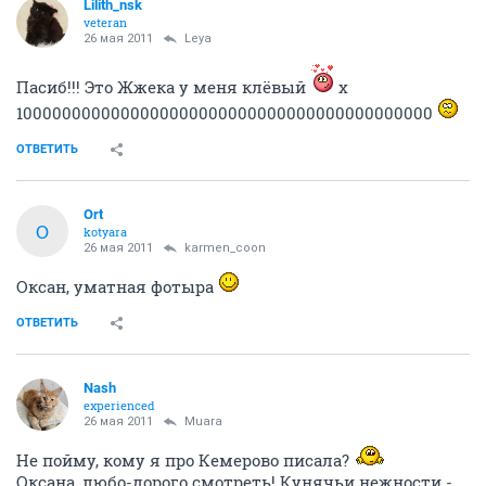
Lilith_nsk
veteran
26 мая 2011
Leya
Пасиб!!! Это Жжека у меня клёвый
х
1000000000000000000000000000000000000000000
ОТВЕТИТЬ
Ort
O
kotyara
26 мая 2011
karmen_coon
Оксан, уматная фотыра
ОТВЕТИТЬ
Nash
experienced
26 мая 2011
Muara
Не пойму, кому я про Кемерово писала?
Оксана, любо-дорого смотреть! Кунячьи нежности -