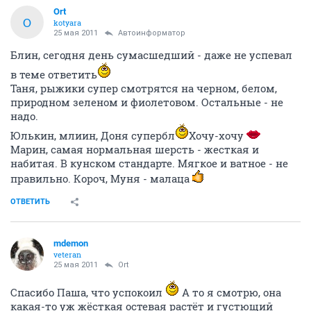
Ort
O
kotyara
25 мая 2011
Автоинформатор
Блин, сегодня день сумасшедший - даже не успевал
в теме ответить
Таня, рыжики супер смотрятся на черном, белом,
природном зеленом и фиолетовом. Остальные - не
надо.
Юлькин, млиин, Доня супербл
Хочу-хочу
Марин, самая нормальная шерсть - жесткая и
набитая. В кунском стандарте. Мягкое и ватное - не
правильно. Короч, Муня - малаца
ОТВЕТИТЬ
mdemon
veteran
25 мая 2011
Ort
Спасибо Паша, что успокоил
А то я смотрю, она
какая-то уж жёсткая остевая растёт и густющий