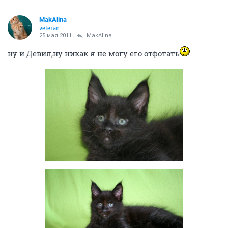
MakAlina
veteran
25 мая 2011
MakAlina
ну и Девил,ну никак я не могу его отфотать