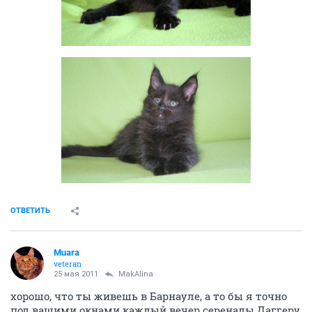
ОТВЕТИТЬ
Muara
veteran
25 мая 2011
MakAlina
хорошо, что ты живешь в Барнауле, а то бы я точно
под вашими окнами каждый вечер серенады Даггеру