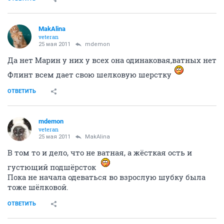
MakAlina
veteran
25 мая 2011
mdemon
Да нет Марин у них у всех она одинаковая,ватных нет
Флинт всем дает свою шелковую шерстку
ОТВЕТИТЬ
mdemon
veteran
25 мая 2011
MakAlina
В том то и дело, что не ватная, а жёсткая ость и
густющий подшёрсток
Пока не начала одеваться во взрослую шубку была
тоже шёлковой.
ОТВЕТИТЬ