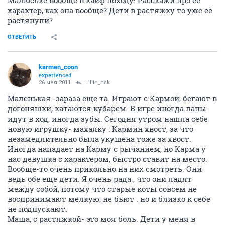
Малюське вообще в кайф походу! Расскажи про её
характер, как она вообще? Дети в растяжку то уже её
растянули?
ОТВЕТИТЬ
karmen_coon
experienced
26 мая 2011
Lilith_nsk
Маленькая -зараза еще та. Играют с Кармой, бегают в
догоняшки, катаются кубарем. В игре иногда лапы
идут в ход, иногда зубы. Сегодня утром нашла себе
новую игрушку- махалку : Кармин хвост, за что
незамедлительно была укушена тоже за хвост.
Иногда нападает на Карму с рычанием, но Карма у
нас девушка с характером, быстро ставит на место.
Вообще-то очень прикольно на них смотреть. Они
ведь обе еще дети. Я очень рада , что они ладят
между собой, потому что старые коты совсем не
воспринимают мелкую, не бьют . но и близко к себе
не подпускают.
Маша, с растяжкой- это моя боль. Дети у меня в