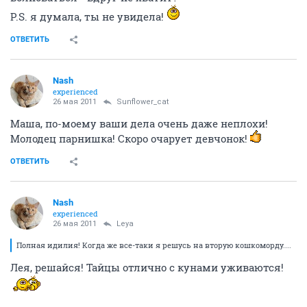
P.S. я думала, ты не увидела!
ОТВЕТИТЬ
Nash
experienced
26 мая 2011
Sunflower_cat
Маша, по-моему ваши дела очень даже неплохи!
Молодец парнишка! Скоро очарует девчонок!
ОТВЕТИТЬ
Nash
experienced
26 мая 2011
Leya
Полная идилия! Когда же все-таки я решусь на вторую кошкоморду....
Лея, решайся! Тайцы отлично с кунами уживаются!