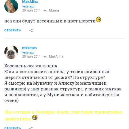
MakAlina
veteran
25 мая 2011
Muara
неа они будут песочными в цвет шерсти
ОТВЕТИТЬ
mdemon
veteran
25 мая 2011
MakAlina
Хорошенькая малышня.
Юля я вот спросить хотела, у твоих сливочных
шерсть отличается от рыжих? По структуре?
Я смотрю на Мунечку и Алиску(и мальчишек
рыжиков) у них рназная структура, у рыжих мягкая
и шелковистая, а у Муни жёсткая и набитая(густая
очень)
Мы сегодня в Зоопарке были, там такие прикольные
орангутаны
ОТВЕТИТЬ