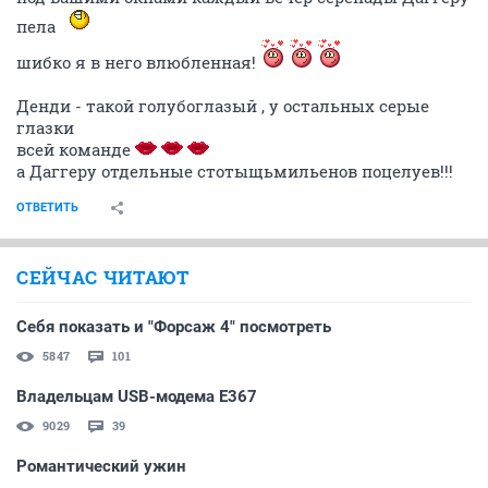
пела
шибко я в него влюбленная!
Денди - такой голубоглазый , у остальных серые
глазки
всей команде
а Даггеру отдельные стотыщьмильенов поцелуев!!!
ОТВЕТИТЬ
СЕЙЧАС ЧИТАЮТ
Себя показать и "Форсаж 4" посмотреть
5847
101
Владельцам USB-модема E367
9029
39
Романтический ужин