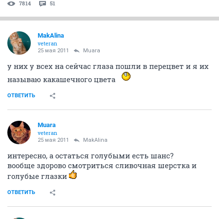
7814
51
MakAlina
veteran
25 мая 2011
Muara
у них у всех на сейчас глаза пошли в перецвет и я их
называю какашечного цвета
ОТВЕТИТЬ
Muara
veteran
25 мая 2011
MakAlina
интересно, а остаться голубыми есть шанс?
вообще здорово смотриться сливочная шерстка и
голубые глазки
ОТВЕТИТЬ