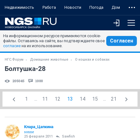
Недвижимость
Работа
Новости
Погода
Дом
На информационном ресурсе применяются cookie-
Согласен
файлы. Оставаясь на сайте, вы подтверждаете свое
согласие
на их использование.
НГС.Форум
Домашние животные
О кошках и собаках
Болтушка-28
205045
1000
1
...
11
12
13
14
15
...
21
Клара_Цапкина
sonne
25 февраля 2011
Sawfish