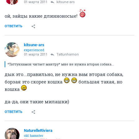
01 марта 2011
kitsune-ars
ой, зайцы какие длинноносые!
ОТВЕТИТЬ
kitsune-ars
experienced
01 марта 2011
Tattunhamon
*Таттунхамон читает мантру* мне не нужна вторая собака...
дык это...правильно, не нужна вам вторая собака,
борзая это скорее кошка
большая такая, но
кошка
да-да, они такие милашки)
ОТВЕТИТЬ
NaturelleRiviera
old hamster