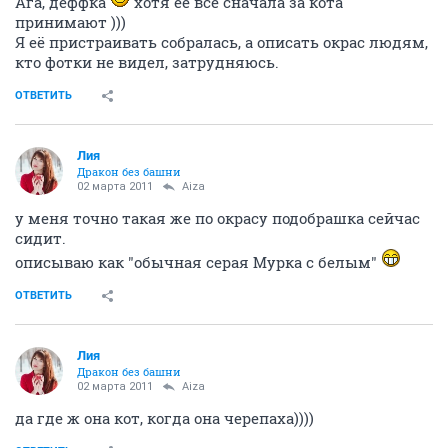
Ага, деффка
хотя её все сначала за кота
принимают )))
Я её пристраивать собралась, а описать окрас людям,
кто фотки не видел, затрудняюсь.
ОТВЕТИТЬ
Лия
Дракон без башни
02 марта 2011
Aiza
у меня точно такая же по окрасу подобрашка сейчас
сидит.
описываю как "обычная серая Мурка с белым"
ОТВЕТИТЬ
Лия
Дракон без башни
02 марта 2011
Aiza
да где ж она кот, когда она черепаха))))