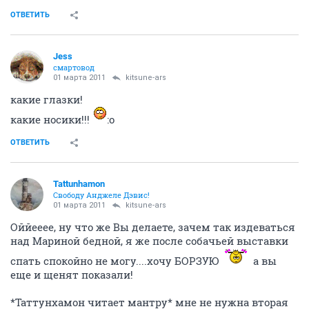
ОТВЕТИТЬ
Jess
смартовод
01 марта 2011
kitsune-ars
какие глазки!
какие носики!!!
:o
ОТВЕТИТЬ
Tattunhamon
Свободу Анджеле Дэвис!
01 марта 2011
kitsune-ars
Оййееее, ну что же Вы делаете, зачем так издеваться
над Мариной бедной, я же после собачьей выставки
спать спокойно не могу....хочу БОРЗУЮ
а вы
еще и щенят показали!
*Таттунхамон читает мантру* мне не нужна вторая