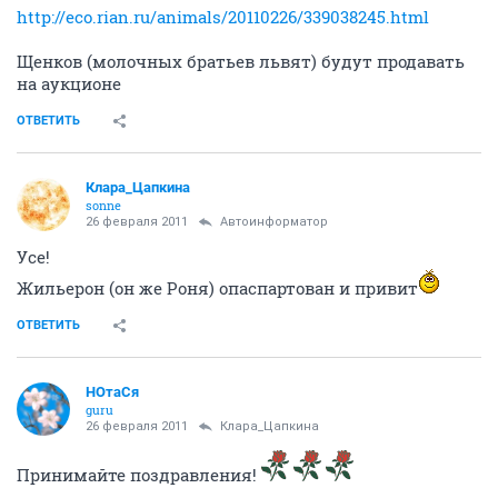
http://eco.rian.ru/animals/20110226/339038245.html
Щенков (молочных братьев львят) будут продавать
на аукционе
ОТВЕТИТЬ
Клара_Цапкина
sonne
26 февраля 2011
Автоинформатор
Усе!
Жильерон (он же Роня) опаспартован и привит
ОТВЕТИТЬ
НОтаСя
guru
26 февраля 2011
Клара_Цапкина
Принимайте поздравления!