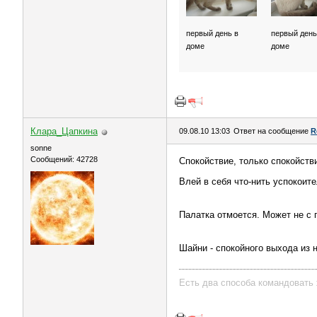
первый день в
первый день
доме
доме
Клара_Цапкина
09.08.10 13:03
Ответ на сообщение
R
sonne
Сообщений: 42728
Спокойствие, только спокойств
Влей в себя что-нить успокоит
Палатка отмоется. Может не с п
Шайни - спокойного выхода из 
Есть два способа командовать 