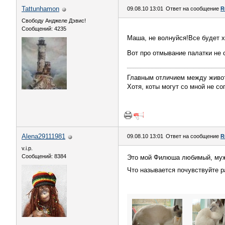
Tattunhamon
09.08.10 13:01
Ответ на сообщение
R
Свободу Анджеле Дэвис!
Сообщений: 4235
Маша, не волнуйся!Все будет 
Вот про отмывание палатки не с
Главным отличием между живот
Хотя, коты могут со мной не со
Alena29111981
09.08.10 13:01
Ответ на сообщение
R
v.i.p.
Сообщений: 8384
Это мой Филюша любимый, муж 
Что называется почувствуйте р