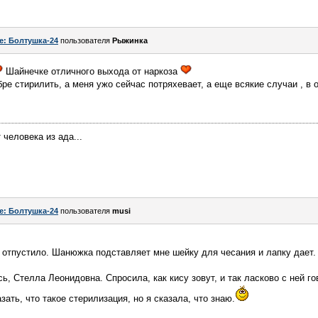
e: Болтушка-24
пользователя
Рыжинка
Шайнечке отличного выхода от наркоза
ре стирилить, а меня ужо сейчас потряхевает, а еще всякие случаи , 
человека из ада...
e: Болтушка-24
пользователя
musi
 отпустило. Шанюжка подставляет мне шейку для чесания и лапку дает
, Стелла Леонидовна. Спросила, как кису зовут, и так ласково с ней го
зать, что такое стерилизация, но я сказала, что знаю.