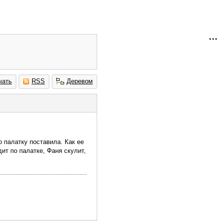
чать
RSS
Деревом
о палатку поставила. Как ее
дит по палатке, Фаня скулит,