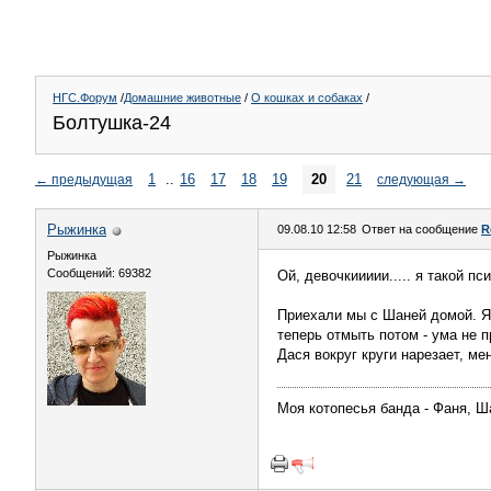
НГС.Форум
/
Домашние животные
/
О кошках и собаках
/
Болтушка-24
1
..
16
17
18
19
20
21
←
предыдущая
следующая
→
Рыжинка
09.08.10 12:58
Ответ на сообщение
R
Рыжинка
Сообщений: 69382
Ой, девочкиииии..... я такой пси
Приехали мы с Шаней домой. Я 
теперь отмыть потом - ума не п
Дася вокруг круги нарезает, мен
Моя котопесья банда - Фаня, Ш