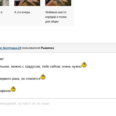
 в
А это вчера
Любимое место
коридор и полка
для обцви
e: Болтушка-24
пользователя
Рыжинка
ие!
ельное, можно с градусом, тебе сейчас очень нужно
ервого раза, но отмоется
наркоза
женщиной, но никто их не знает.