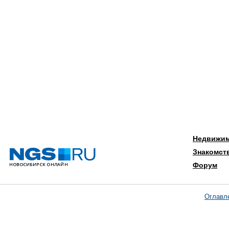
Недвижи
Знакомст
Форум
Оглавл