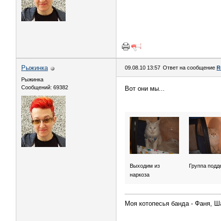
Рыжинка
09.08.10 13:57
Ответ на сообщение
R
Рыжинка
Сообщений: 69382
Вот они мы...
Выходим из
Группа подд
наркоза
Моя котопесья банда - Фаня, Ш