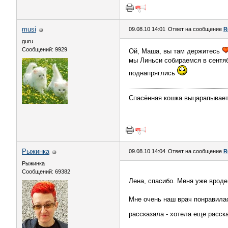
musi
09.08.10 14:01
Ответ на сообщение
R
guru
Сообщений: 9929
Ой, Маша, вы там держитесь
мы Линьси собираемся в сентяб
поднапряглись
Спасённая кошка выцарапывает 
Рыжинка
09.08.10 14:04
Ответ на сообщение
R
Рыжинка
Сообщений: 69382
Лена, спасибо. Меня уже вроде
Мне очень наш врач понравилась
рассказала - хотела еще расска