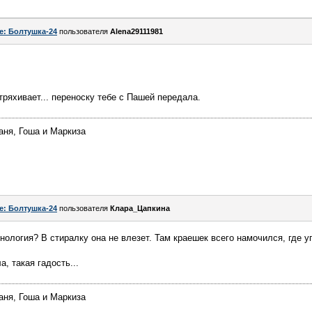
e: Болтушка-24
пользователя
Alena29111981
тряхивает... переноску тебе с Пашей передала.
аня, Гоша и Маркиза
e: Болтушка-24
пользователя
Клара_Цапкина
нология? В стиралку она не влезет. Там краешек всего намочился, где у
, такая гадость...
аня, Гоша и Маркиза