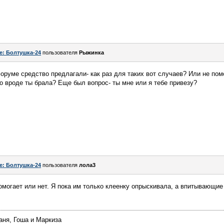
e: Болтушка-24
пользователя
Рыжинка
оруме средство предлагали- как раз для таких вот случаев? Или не помо
Но вроде ты брала? Еще был вопрос- ты мне или я тебе привезу?
e: Болтушка-24
пользователя
лола3
помогает или нет. Я пока им только клеенку опрыскивала, а впитывающи
аня, Гоша и Маркиза