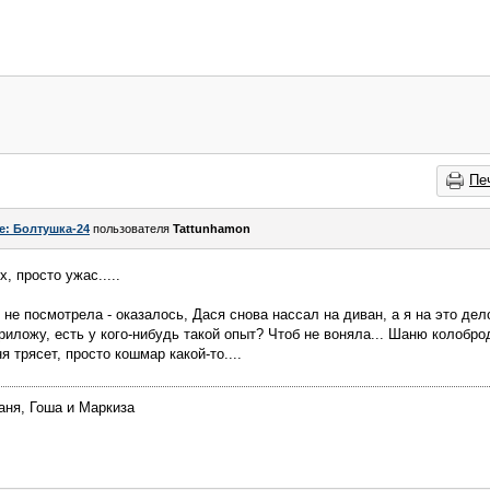
Пе
e: Болтушка-24
пользователя
Tattunhamon
х, просто ужас.....
не посмотрела - оказалось, Дася снова нассал на диван, а я на это дел
риложу, есть у кого-нибудь такой опыт? Чтоб не воняла... Шаню колобро
я трясет, просто кошмар какой-то....
аня, Гоша и Маркиза