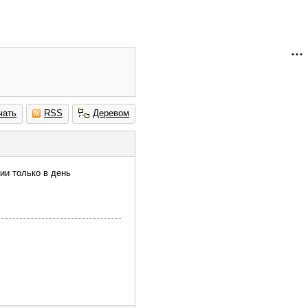
чать
RSS
Деревом
ии только в день