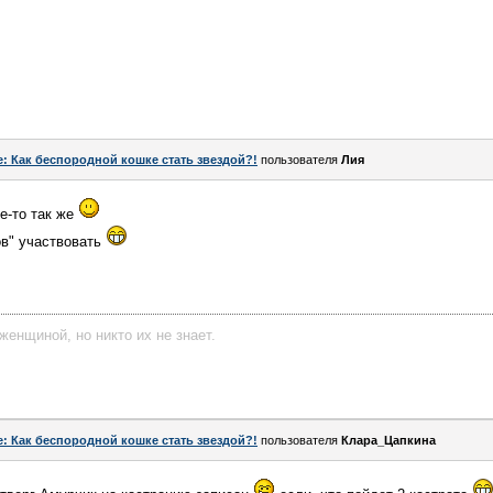
e: Как беспородной кошке стать звездой?!
пользователя
Лия
е-то так же
ов" участвовать
женщиной, но никто их не знает.
e: Как беспородной кошке стать звездой?!
пользователя
Клара_Цапкина