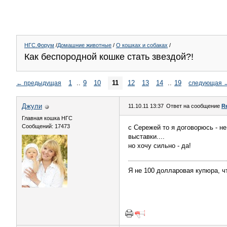
НГС.Форум
/
Домашние животные
/
О кошках и собаках
/
Как беспородной кошке стать звездой?!
1
..
9
10
11
12
13
14
..
19
←
предыдущая
следующая
Джули
11.10.11 13:37
Ответ на сообщение
R
Главная кошка НГС
Сообщений: 17473
с Сережей то я договорюсь - н
выставки....
но хочу сильно - да!
Я не 100 долларовая купюра, ч