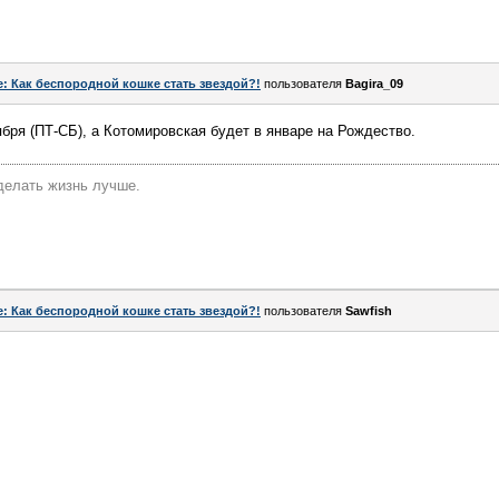
e: Как беспородной кошке стать звездой?!
пользователя
Bagira_09
ября (ПТ-СБ), а Котомировская будет в январе на Рождество.
делать жизнь лучше.
e: Как беспородной кошке стать звездой?!
пользователя
Sawfish