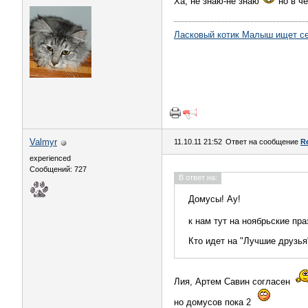
Ха, не знаю-не знаю
но в ч
Ласковый котик Малыш ищет с
Valmyr
11.10.11 21:52
Ответ на сообщение
R
experienced
Сообщений: 727
В ответ на:
Домусы! Ау!
к нам тут на ноябрьские пр
Кто идет на "Лучшие друзь
Лия, Артем Савин согласен
но домусов пока 2