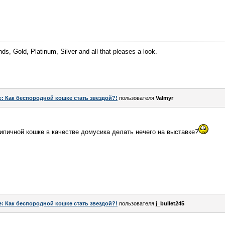
ds, Gold, Platinum, Silver and all that pleases a look.
e: Как беспородной кошке стать звездой?!
пользователя
Valmyr
ипичной кошке в качестве домусика делать нечего на выставке?
e: Как беспородной кошке стать звездой?!
пользователя
j_bullet245