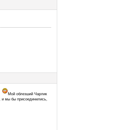
е
Мой облезший Чарлик
, и мы бы присоединились,