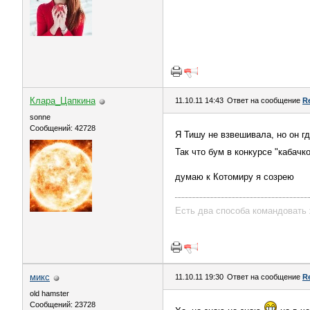
Клара_Цапкина
11.10.11 14:43
Ответ на сообщение
R
sonne
Сообщений: 42728
Я Тишу не взвешивала, но он гд
Так что бум в конкурсе "кабачк
думаю к Котомиру я созрею
Есть два способа командовать 
микс
11.10.11 19:30
Ответ на сообщение
R
old hamster
Сообщений: 23728