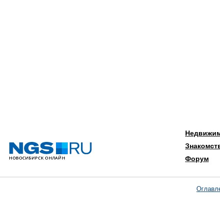
Недвижи
Знакомст
Форум
Оглавл