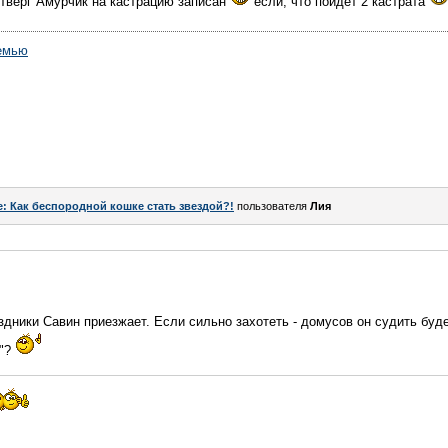
етверг Амурчик на кастрацию записан
если, что пойдет 2 кастрата
емью
e: Как беспородной кошке стать звездой?!
пользователя
Лия
аздники Савин приезжает. Если сильно захотеть - домусов он судить буд
я"?