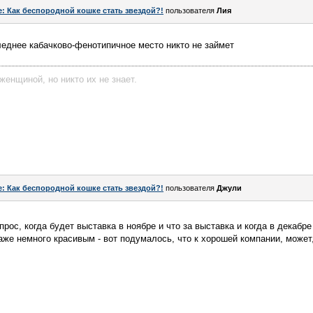
e: Как беспородной кошке стать звездой?!
пользователя
Лия
еднее кабачково-фенотипичное место никто не займет
женщиной, но никто их не знает.
e: Как беспородной кошке стать звездой?!
пользователя
Джули
прос, когда будет выставка в ноябре и что за выставка и когда в декабр
аже немного красивым - вот подумалось, что к хорошей компании, может