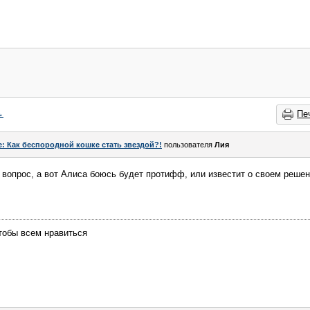
→
Пе
e: Как беспородной кошке стать звездой?!
пользователя
Лия
е вопрос, а вот Алиса боюсь будет протифф, или известит о своем решен
тобы всем нравиться