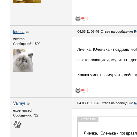
kisulia
04.03.11 08:46
Ответ на сообщение
R
veteran
Сообщений: 1500
Лиечка, Юленька - поздравляю!
выставляющих домусиков - дев
Кошка умеет вымурчать себе пр
Valmyr
04.03.11 10:26
Ответ на сообщение
R
experienced
Сообщений: 727
В ответ на:
Лиечка, Юленька - поздравл