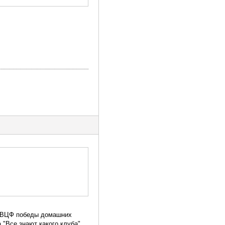
ет ВЦФ победы домашних
"Все знают какого клуба".