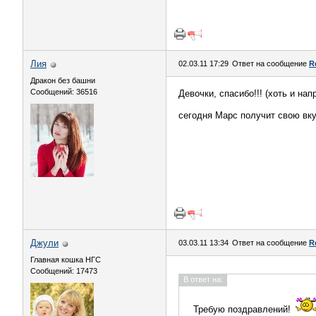
Лия
02.03.11 17:29
Ответ на сообщение
R
Дракон без башни
Сообщений: 36516
Девочки, спасибо!!! (хоть и нап
сегодня Марс получит свою вк
Джули
03.03.11 13:34
Ответ на сообщение
R
Главная кошка НГС
Сообщений: 17473
В ответ на:
Требую поздравлений!