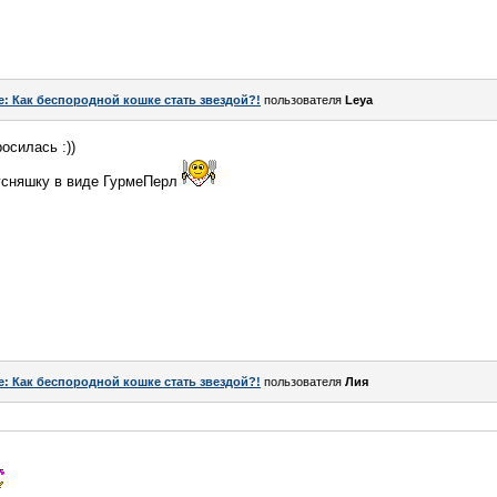
e: Как беспородной кошке стать звездой?!
пользователя
Leya
росилась :))
усняшку в виде ГурмеПерл
e: Как беспородной кошке стать звездой?!
пользователя
Лия