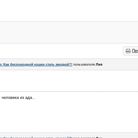
Пе
e: Как беспородной кошке стать звездой?!
пользователя
Лия
человека из ада...