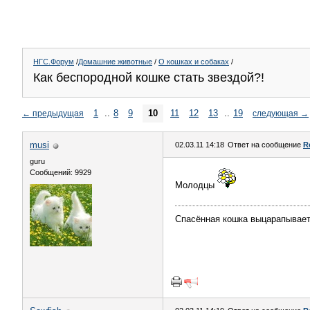
НГС.Форум
/
Домашние животные
/
О кошках и собаках
/
Как беспородной кошке стать звездой?!
1
..
8
9
10
11
12
13
..
19
←
предыдущая
следующая
→
musi
02.03.11 14:18
Ответ на сообщение
R
guru
Сообщений: 9929
Молодцы
Спасённая кошка выцарапывает 