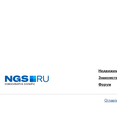
Недвижи
Знакомст
Форум
Оглавл