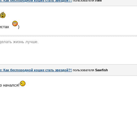
e: Как беспородной кошке стать звездой?!
пользователя
Лия
местах
)
делать жизнь лучше.
e: Как беспородной кошке стать звездой?!
пользователя
Sawfish
о начался!