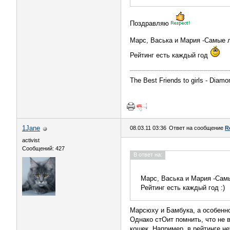
Поздравляю
Марс, Васька и Мария -Самые
Рейтинг есть каждый год
The Best Friends to girls - Diamon
1Jane
08.03.11 03:36
Ответ на сообщение
R
activist
Сообщений: 427
В ответ на:
Марс, Васька и Мария -Са
Рейтинг есть каждый год :)
Марсюху и Бамбука, а особенно 
Однако стОит помнить, что не
кошек. Например, в рейтинге н