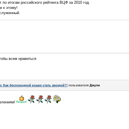
 по итогам российского рейтинга ВЦФ за 2010 год.
и к этому!
аслуженный.
тобы всем нравиться
e: Как беспородной кошке стать звездой?!
пользователя
Джули
авлениям!