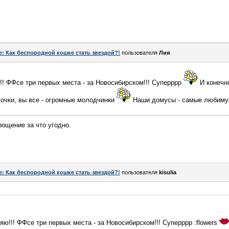
e: Как беспородной кошке стать звездой?!
пользователя
Лия
!! ФФсе три первых места - за Новосибирском!!! Суперррр
И конечн
очки, вы все - огромные молодчинки
Наши домусы - самые любим
ощение за что угодно.
e: Как беспородной кошке стать звездой?!
пользователя
kisulia
яю!!! ФФсе три первых места - за Новосибирском!!! Суперррр :flowers