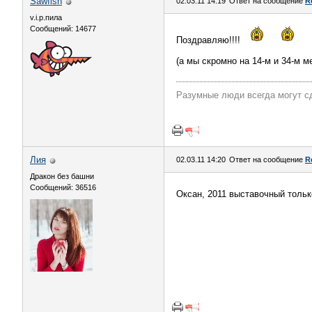
Sawfish
02.03.11 14:19
Ответ на сообщение
R
v.i.p.пила
Сообщений: 14677
Поздравляю!!!!
(а мы скромно на 14-м и 34-м 
Разумные люди всегда могут с
Лия
02.03.11 14:20
Ответ на сообщение
R
Дракон без башни
Сообщений: 36516
Оксан, 2011 выставочный тольк