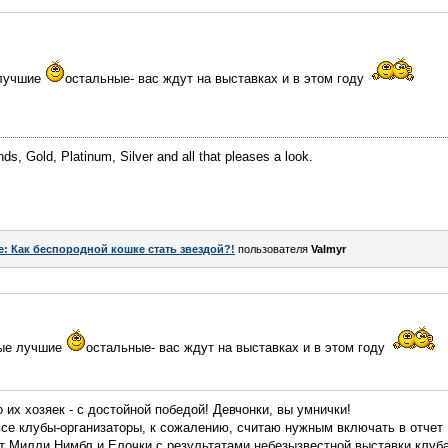
 лучшие
остальные- вас ждут на выставках и в этом году
ds, Gold, Platinum, Silver and all that pleases a look.
e: Как беспородной кошке стать звездой?!
пользователя
Valmyr
мые лучшие
остальные- вас ждут на выставках и в этом году
их хозяек - с достойной победой! Девчонки, вы умнички!
 все клубы-организаторы, к сожалению, считаю нужным включать в отч
ет Милли Нимбл и Елочки с результатами небезызвестной выставки клуба 