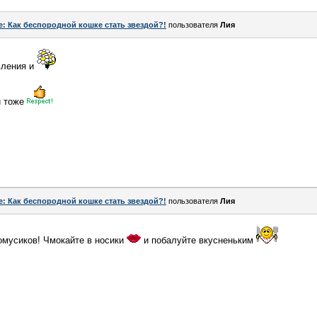
e: Как беспородной кошке стать звездой?!
пользователя
Лия
вления и
й тоже
e: Как беспородной кошке стать звездой?!
пользователя
Лия
мусиков! Чмокайте в носики
и побалуйте вкусненьким