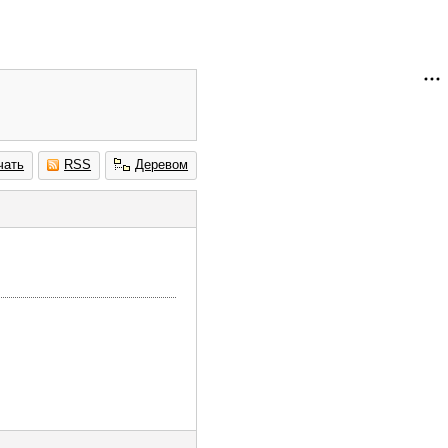
чать
RSS
Деревом