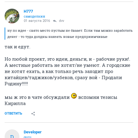
H777
самоделкин
01 августа 2016
dvv
ну по идее - свято место пустым не бваает. Если там можно заработать
денег - то туда долдны нахеать новые предприимчивые
так и едут.
Но любой проект, это идеи, деньги, и - рабочие руки!.
А местные работать не хотят/не умеют. А городские
не хотят ехать, а как только речь заходит про
китайцев/таджиков/узбеков, сразу вой - Продали
Родину!!!!!
мы ж это в чате обсуждали
вспомни тезисы
Кирилла
ОТВЕТИТЬ
Developer
D
guru