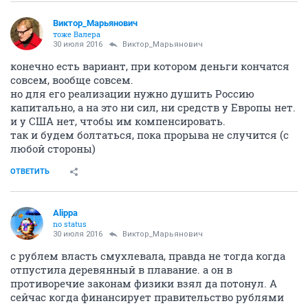
Виктор_Марьянович
тоже Валера
30 июля 2016
Виктор_Марьянович
конечно есть вариант, при котором деньги кончатся
совсем, вообще совсем.
но для его реализации нужно душить Россию
капитально, а на это ни сил, ни средств у Европы нет.
и у США нет, чтобы им компенсировать.
так и будем болтаться, пока прорыва не случится (с
любой стороны)
ОТВЕТИТЬ
Alippa
no status
30 июля 2016
Виктор_Марьянович
с рублем власть смухлевала, правда не тогда когда
отпустила деревянный в плавание. а он в
противоречие законам физики взял да потонул. А
сейчас когда финансирует правительство рублями