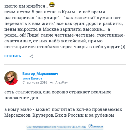
кисло им живётся..
этим летом 5 раз летал в Крым.. и всё время
разговаривал "на улице"... "как живется? думаю вот
переехать к вам жить" все как один: дороги разбиты,
цены выросли, в Москве зарплаты высокие.... а
рожи...ой! Лица! такие честные-честные, счастливые-
счастливые, от них кайф житейский, прямо
светящимися столбами через чакры в небо уходит )))
ОТВЕТИТЬ
Виктор_Марьянович
тоже Валера
01 августа 2016
AlexPav
есть статистика, она хорошо отражает реальное
положение дел.
а кому мало - может посчитать кол-во продаваемых
Мерседесов, Крузеров, Бэх в России и за рубежом