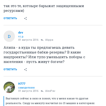
так это те, котоыре барыжат защищенными
ресурсами)
ОТВЕТИТЬ
dvv
D
v.i.p.
01 августа 2016
Alippa
Алипа - а куда ты предлагаешь девать
государстыенные бабки-резервы? В какие
нацпроекты? Или тупо уменьшить поборы с
населения - пусть живут богаче?
ОТВЕТИТЬ
H777
самоделкин
01 августа 2016
AlexPav
Выглянул сейчас в окно и понял, что у меня какая-то другая
реальность. Сходу за минуту насчитал по 15 машин в категориях