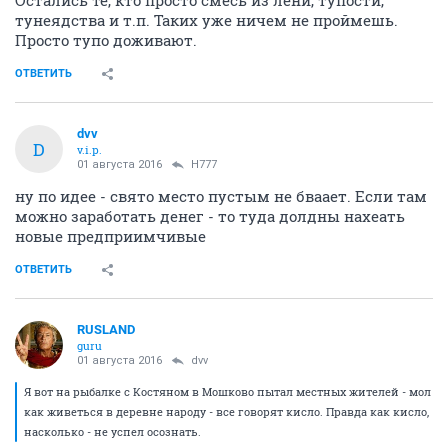
Остались те, кто просто смесь из лени, тупости,
тунеядства и т.п. Таких уже ничем не проймешь.
Просто тупо доживают.
ОТВЕТИТЬ
dvv
D
v.i.p.
01 августа 2016
H777
ну по идее - свято место пустым не бваает. Если там
можно заработать денег - то туда долдны нахеать
новые предприимчивые
ОТВЕТИТЬ
RUSLAND
guru
01 августа 2016
dvv
Я вот на рыбалке с Костяном в Мошково пытал местных жителей - мол
как живеться в деревне народу - все говорят кисло. Правда как кисло,
насколько - не успел осознать.