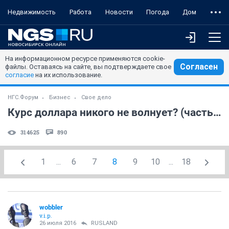
Недвижимость
Работа
Новости
Погода
Дом
На информационном ресурсе применяются cookie-
Согласен
файлы. Оставаясь на сайте, вы подтверждаете свое
согласие
на их использование.
НГС.Форум
Бизнес
Свое дело
Курс доллара никого не волнует? (часть 4)
314625
890
1
...
6
7
8
9
10
...
18
wobbler
v.i.p.
26 июля 2016
RUSLAND