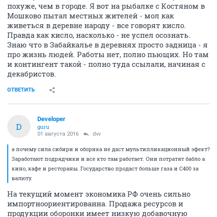
похуже, чем в городе. Я вот на рыбалке с Костяном в
Мошково пытал местных жителей - мол как
живеться в деревне народу - все говорят кисло.
Правда как кисло, насколько - не успел осознать.
Знаю что в Забайкалье в деревнях просто задница - я
про жизнь людей. Работы нет, полно пьющих. Но там
и контингент такой - полно туда ссылали, начиная с
декабристов.
ОТВЕТИТЬ
Developer
D
guru
01 августа 2016
dvv
а почему сила сибири и оборнка не даст мультипликационный эфект?
Заработают подрядчики и все кто там работает. Они потратят бабло а
кино, кафе и рестораны. Государство продаст больше газа и С400 за
валюту.
На текущий момент экономика РФ очень сильно
импортноориентированна. Продажа ресурсов и
продукции оборонки имеет низкую добавочную