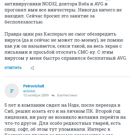
антивирусники NOD32, доктора Вэба и AVG и
прогонял ими все винчестеры. Никогда ничего не
находил. Сейчас бросил это занятие за
бесполезностью.
Правда один раз Касперыч не смог обезвредить
вируса (да и сейчас не может по-моему), не помню
как уж он называется, секси такой, на весь экран с
письками и просьбой отослать СМС-ку. С этим
вирусом у меня быстро справился бесплатный AVG.
ОТВЕТИТЬ
Petrovichalt
P
activist
12 ноября 2009
Баптистино
5 лет в компании сидел на Ноде, после переезда в
Сиб, решил юзать его и на личном ПК. Второй год
лицензия, ни разу не возникло желания перейти на
что-то другое. Для особо редкостных тварей, есть
спец. софт, об этом тут упоминали. Интерес к