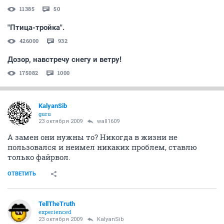
11385
50
"Птица-тройка".
426000
932
Дозор, навстречу снегу и ветру!
175082
1000
KalyanSib
guru
23 октября 2009
wall1609
А замен они нужны то? Никогда в жизни не
пользовался и неимел никаких проблем, ставлю
только файрвол.
ОТВЕТИТЬ
TellTheTruth
experienced
23 октября 2009
KalyanSib