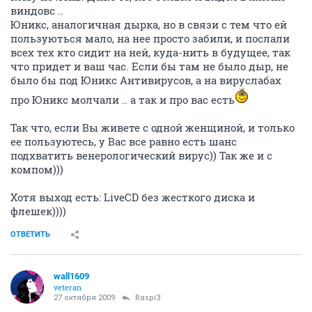
виндовс ..
Юникс, аналогичная дырка, но в связи с тем что ей
пользуються мало, на нее просто забили, и послали
всех тех кто сидит на ней, куда-нить в будущее, так
что придет и ваш час. Если бы там не было дыр, не
было бы под Юникс Антивирусов, а на вируслабах
про Юникс молчали .. а так и про вас есть
Так что, если Вы живете с одной женщиной, и только
ее пользуютесь, у Вас все равно есть шанс
подхватить венерологический вирус)) Так же и с
компом)))
Хотя выход есть: LiveCD без жесткого диска и
флешек))))
ОТВЕТИТЬ
wall1609
veteran
27 октября 2009
Raspi3