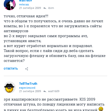
wall1609
veteran
21 октября 2009
ibim
точно, отличная идея!!!
что в общем то получилось, я очень давно не лечил
компы, во 1-х поразился что не загружались сайты
антивирусов
во 2-х вирус закрывал сами программы avz,
установщик аваста;
а вот курит отработал нормально и порадовал.
Такой вопрос, если с лайв сиди др.веба сделать
загрузочную флешку и обновить базу, она на флешке
останется?
ОТВЕТИТЬ
TellTheTruth
experienced
21 октября 2009
wall1609
зря кашпировского не рассматриваете. KIS 2009
отличная штука, по поводу лицензии могу написать
в личку как безпроблемно юзать не ища ключей