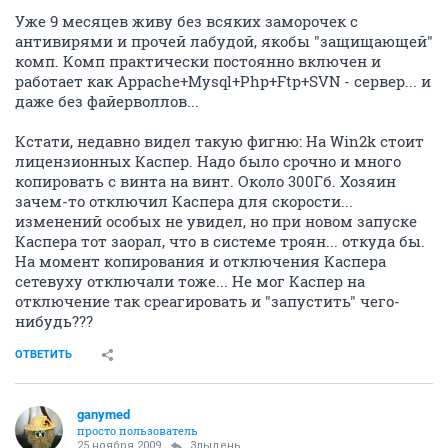
Уже 9 месяцев живу без всяких заморочек с
антивирями и прочей лабудой, якобы "защищающей"
комп. Комп практически постоянно включен и
работает как Appache+Mysql+Php+Ftp+SVN - сервер... и
даже без файерволлов...
Кстати, недавно видел такую фигню: На Win2k стоит
лицензионных Каспер. Надо было срочно и много
копировать с винта на винт. Около 300Гб. Хозяин
зачем-то отключил Каспера для скорости...
изменений особых не увидел, но при новом запуске
Каспера тот заорал, что в системе троян... откуда бы.
На момент копирования и отключения Каспера
сетевуху отключали тоже... Не мог Каспер на
отключение так среагировать и "запустить" чего-
нибудь???
ОТВЕТИТЬ
ganymed
просто пользователь
25 ноября 2009
Злыдень