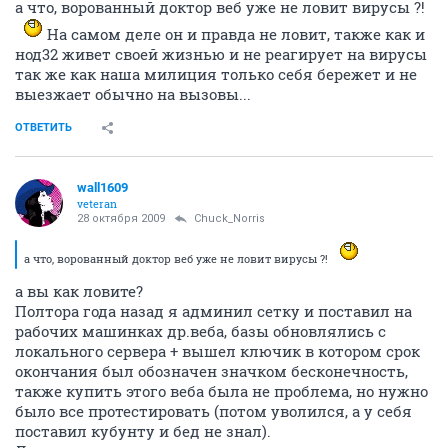
а что, ворованный доктор веб уже не ловит вирусы ?!
На самом деле он и правда не ловит, также как и
нод32 живет своей жизнью и не реагирует на вирусы
так же как наша милиция только себя бережет и не
выезжает обычно на вызовы...
ОТВЕТИТЬ
wall1609
veteran
28 октября 2009
Chuck_Norris
а что, ворованный доктор веб уже не ловит вирусы ?!
а вы как ловите?
Полтора года назад я админил сетку и поставил на
рабочих машинках др.веба, базы обновлялись с
локального сервера + вышел ключик в котором срок
окончания был обозначен значком бесконечность,
также купить этого веба была не проблема, но нужно
было все протестировать (потом уволился, а у себя
поставил кубунту и бед не знал).