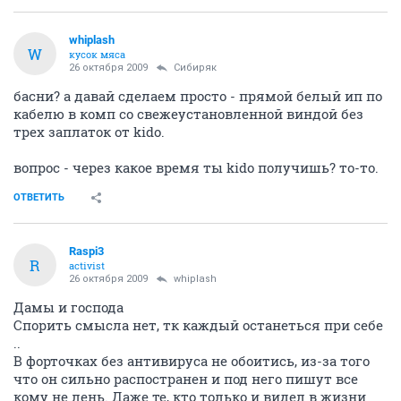
whiplash
W
кусок мяса
26 октября 2009
Сибиряк
басни? а давай сделаем просто - прямой белый ип по
кабелю в комп со свежеустановленной виндой без
трех заплаток от kido.
вопрос - через какое время ты kido получишь? то-то.
ОТВЕТИТЬ
Raspi3
R
activist
26 октября 2009
whiplash
Дамы и господа
Спорить смысла нет, тк каждый останеться при себе
..
В форточках без антивируса не обоитись, из-за того
что он сильно распостранен и под него пишут все
кому не лень. Даже те, кто только и видел в жизни