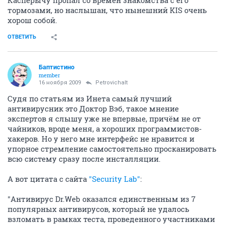
Касперычу пропал со времен знакомства с его
тормозами, но наслышан, что нынешний KIS очень
хорош собой.
ОТВЕТИТЬ
Баптистино
member
16 ноября 2009
Petrovichalt
Судя по статьям из Инета самый лучший
антивирусник это Доктор Вэб, такое мнение
экспертов я слышу уже не впервые, причём не от
чайников, вроде меня, а хороших программистов-
хакеров. Но у него мне интерфейс не нравится и
упорное стремление самостоятельно просканировать
всю систему сразу после инсталляции.
А вот цитата с сайта
"Security Lab"
:
"Антивирус Dr.Web оказался единственным из 7
популярных антивирусов, который не удалось
взломать в рамках теста, проведенного участниками