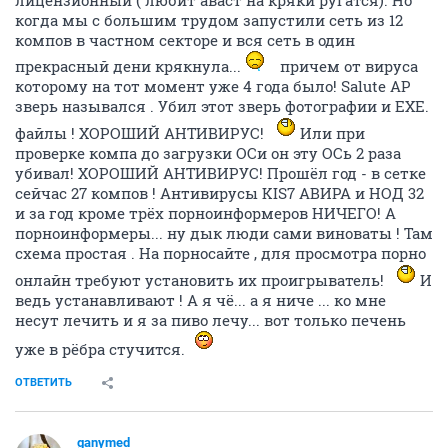
лицензионный ( любит аваст на кряки ругатся). Но
когда мы с большим трудом запустили сеть из 12
компов в частном секторе и вся сеть в один
прекрасный дени крякнула...
причем от вируса
которому на тот момент уже 4 года было! Salute AP
зверь назывался . Убил этот зверь фотографии и EXE.
файлы ! ХОРОШИЙ АНТИВИРУС!
Или при
проверке компа до загрузки ОСи он эту ОСь 2 раза
убивал! ХОРОШИЙ АНТИВИРУС! Прошёл год - в сетке
сейчас 27 компов ! Антивирусы KIS7 АВИРА и НОД 32
и за год кроме трёх порноинформеров НИЧЕГО! А
порноинформеры... ну дык люди сами виноваты ! Там
схема простая . На порносайте , для просмотра порно
онлайн требуют установить их проигрыватель!
И
ведь устанавливают ! А я чё... а я ниче ... ко мне
несут лечить и я за пиво лечу... вот только печень
уже в рёбра стучится.
ОТВЕТИТЬ
ganymed