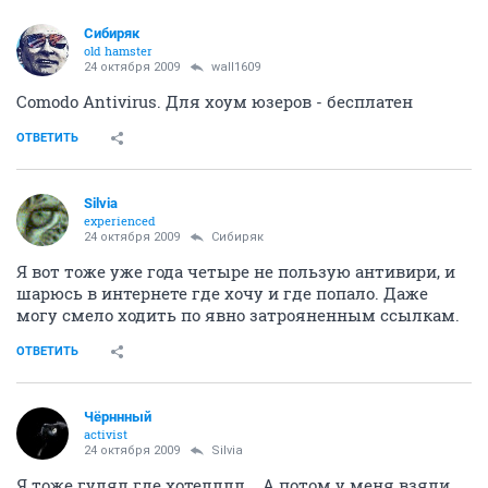
Сибиряк
old hamster
24 октября 2009
wall1609
Comodo Antivirus. Для хоум юзеров - бесплатен
ОТВЕТИТЬ
Silvia
experienced
24 октября 2009
Сибиряк
Я вот тоже уже года четыре не пользую антивири, и
шарюсь в интернете где хочу и где попало. Даже
могу смело ходить по явно затрояненным ссылкам.
ОТВЕТИТЬ
Чёрннный
activist
24 октября 2009
Silvia
Я тоже гулял где хотелллл... А потом у меня взяли