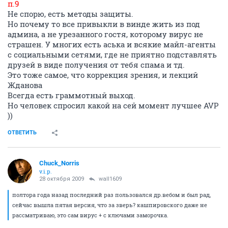
п.9
Не спорю, есть методы защиты.
Но почему то все привыкли в винде жить из под
админа, а не урезанного гостя, которому вирус не
страшен. У многих есть аська и всякие майл-агенты
с социальными сетями, где не приятно подставлять
друзей в виде получения от тебя спама и тд.
Это тоже самое, что коррекция зрения, и лекций
Жданова
Всегда есть граммотный выход.
Но человек спросил какой на сей момент лучшее AVP
))
ОТВЕТИТЬ
Chuck_Norris
v.i.p.
28 октября 2009
wall1609
полтора года назад последний раз пользовался др.вебом и был рад,
сейчас вышла пятая версия, что за зверь? кашпировского даже не
рассматриваю, это сам вирус + с ключами заморочка.