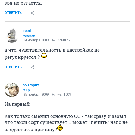
зря не ругается.
ОТВЕТИТЬ
Baal
veteran
24 ноября 2009
Злыдень
а что, чувствительность в настройках не
регулируется ?
ОТВЕТИТЬ
tolstopuz
v.i.p.
25 ноября 2009
wall1609
На первый.
Как только сменил основную ОС - так сразу и забыл
что такой софт существует... может "лечить" надо не
следсвтие, а причину?