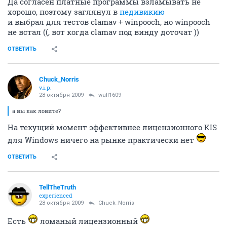
Да согласен платные программы взламывать не
хорошо, поэтому заглянул в
педивикию
и выбрал для тестов clamav + winpooch, но winpooch
не встал ((, вот когда clamav под винду доточат ))
ОТВЕТИТЬ
Chuck_Norris
v.i.p.
28 октября 2009
wall1609
а вы как ловите?
На текущий момент эффективнее лицензионного KIS
для Windows ничего на рынке практически нет
ОТВЕТИТЬ
TellTheTruth
experienced
28 октября 2009
Chuck_Norris
Есть
ломаный лицензионный