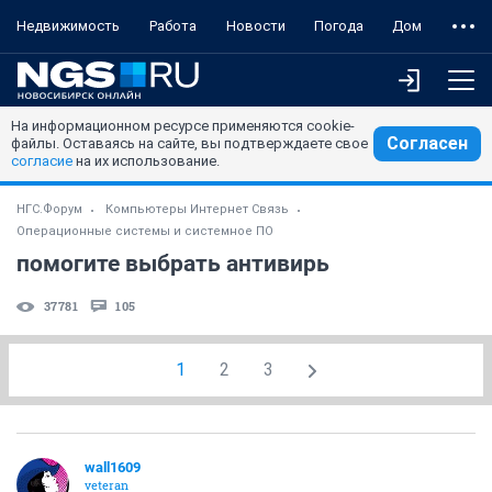
Недвижимость
Работа
Новости
Погода
Дом
На информационном ресурсе применяются cookie-
Согласен
файлы. Оставаясь на сайте, вы подтверждаете свое
согласие
на их использование.
НГС.Форум
Компьютеры Интернет Связь
Операционные системы и системное ПО
помогите выбрать антивирь
37781
105
1
2
3
wall1609
veteran