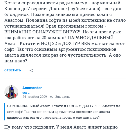
Кстати справедливости ради замечу - нормальный
Каспер до 7 версии. Дальше ( субьективно) - всё для
блондинок. Позавчера знакомый принёс комп с
Авастом. Половина софта из моей коллекции не стало
устанавливаться! Орал противным голосом -
ВНИМАНИЕ ОБНАРУЖЕН ВИРУС!!! Но эти проги уже
год работают на 20 компах ! ПАРАНОИДАЛЬНЫЙ
Аваст. Кстати и НОД 32 и ДОХТУР ВЕБ молчат на этот
софт! Так что основным аргументом поклонников
аваста является как раз его чуствительность. А оно
нам надо?
ОТВЕТИТЬ
Anomander
guru
24 ноября 2009
Злыдень
ПАРАНОИДАЛЬНЫЙ Аваст. Кстати и НОД 32 и ДОХТУР ВЕБ молчат на
этот софт! Так что основным аргументом поклонников аваста
является как раз его чуствительность. А оно нам надо?
Ну кому что подходит. У меня Аваст живет мирно,