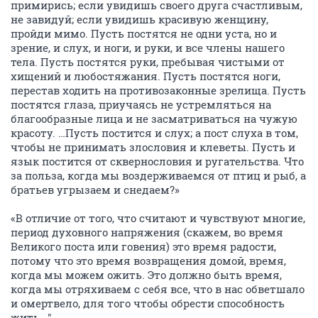
примирись; если увидишь своего друга счастливым,
не завидуй; если увидишь красивую женщину,
пройди мимо. Пусть постятся не одни уста, но и
зрение, и слух, и ноги, и руки, и все члены нашего
тела. Пусть постятся руки, пребывая чистыми от
хищений и любостяжания. Пусть постятся ноги,
перестав ходить на противозаконные зрелища. Пусть
постятся глаза, приучаясь не устремляться на
благообразные лица и не засматриваться на чужую
красоту. …Пусть постится и слух; а пост слуха в том,
чтобы не принимать злословия и клеветы. Пусть и
язык постится от сквернословия и ругательства. Что
за польза, когда мы воздерживаемся от птиц и рыб, а
братьев угрызаем и снедаем?»
«В отличие от того, что считают и чувствуют многие,
период духовного напряжения (скажем, во время
Великого поста или говения) это время радости,
потому что это время возвращения домой, время,
когда мы можем ожить. Это должно быть время,
когда мы отряхиваем с себя все, что в нас обветшало
и омертвело, для того чтобы обрести способность
жить..."