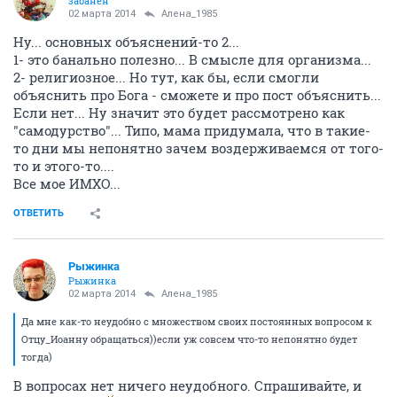
забанен
02 марта 2014
Алена_1985
Ну... основных объяснений-то 2...
1- это банально полезно... В смысле для организма...
2- религиозное... Но тут, как бы, если смогли
объяснить про Бога - сможете и про пост объяснить...
Если нет... Ну значит это будет рассмотрено как
"самодурство"... Типо, мама придумала, что в такие-
то дни мы непонятно зачем воздерживаемся от того-
то и этого-то....
Все мое ИМХО...
ОТВЕТИТЬ
Рыжинка
Рыжинка
02 марта 2014
Алена_1985
Да мне как-то неудобно с множеством своих постоянных вопросом к
Отцу_Иоанну обращаться))если уж совсем что-то непонятно будет
тогда)
В вопросах нет ничего неудобного. Спрашивайте, и