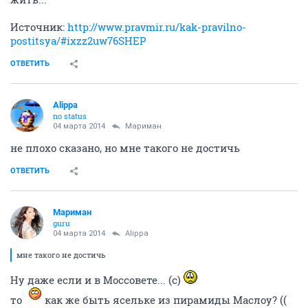
Источник:
http://www.pravmir.ru/kak-pravilno-
postitsya/#ixzz2uw76SHEP
ОТВЕТИТЬ
Alippa
no status
04 марта 2014
Мариман
не плохо сказано, но мне такого не достичь
ОТВЕТИТЬ
Мариман
guru
04 марта 2014
Alippa
мне такого не достичь
Ну даже если и в Моссовете... (с)
то
как же быть ясельке из пирамиды Маслоу? ((