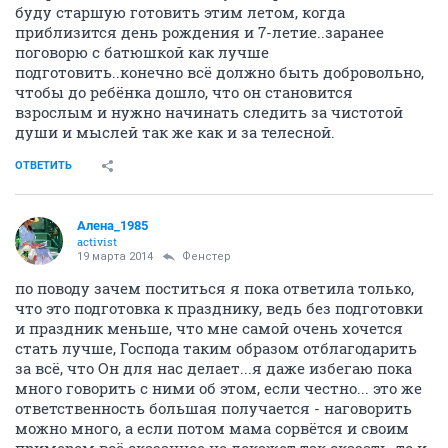
буду старшую готовить этим летом, когда
приблизится день рождения и 7-летие..заранее
поговорю с батюшкой как лучше
подготовить..конечно всё должно быть добровольно,
чтобы до ребёнка дошло, что он становится
взрослым и нужно начинать следить за чистотой
души и мыслей так же как и за телесной.
ОТВЕТИТЬ
Алена_1985
activist
19 марта 2014
Фенстер
по поводу зачем поститься я пока ответила только,
что это подготовка к празднику, ведь без подготовки
и праздник меньше, что мне самой очень хочется
стать лучше, Господа таким образом отблагодарить
за всё, что Он для нас делает...я даже избегаю пока
много говорить с ними об этом, если честно... это же
ответственность большая получается - наговорить
можно много, а если потом мама сорвётся и своим
примером всё сказанное не докажет так сказать, то и