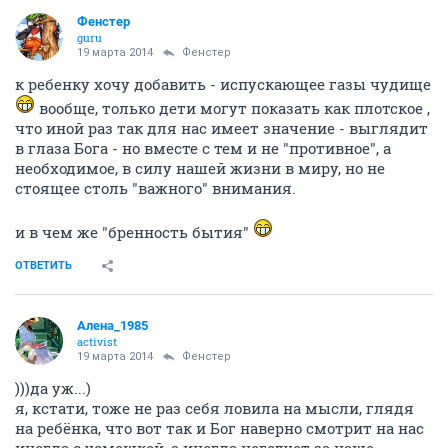
Фенстер
guru
19 марта 2014
Фенстер
к ребенку хочу добавить - испускающее газы чудище
вообще, только дети могут показать как плотское ,
что иной раз так для нас имеет значение - выглядит
в глаза Бога - но вместе с тем и не "противное", а
необходимое, в силу нашей жизни в миру, но не
стоящее столь "важного" внимания.
и в чем же "бренность бытия"
ОТВЕТИТЬ
Алена_1985
activist
19 марта 2014
Фенстер
)))да уж...)
я, кстати, тоже не раз себя ловила на мысли, глядя
на ребёнка, что вот так и Бог наверно смотрит на нас
иногда с усмешкой, а иногда негодует за наше