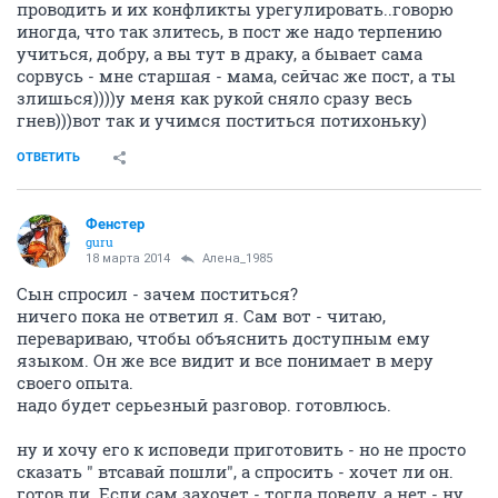
проводить и их конфликты урегулировать..говорю
иногда, что так злитесь, в пост же надо терпению
учиться, добру, а вы тут в драку, а бывает сама
сорвусь - мне старшая - мама, сейчас же пост, а ты
злишься))))у меня как рукой сняло сразу весь
гнев)))вот так и учимся поститься потихоньку)
ОТВЕТИТЬ
Фенстер
guru
18 марта 2014
Алена_1985
Сын спросил - зачем поститься?
ничего пока не ответил я. Сам вот - читаю,
перевариваю, чтобы объяснить доступным ему
языком. Он же все видит и все понимает в меру
своего опыта.
надо будет серьезный разговор. готовлюсь.
ну и хочу его к исповеди приготовить - но не просто
сказать " втсавай пошли", а спросить - хочет ли он.
готов ли. Если сам захочет - тогда поведу, а нет - ну