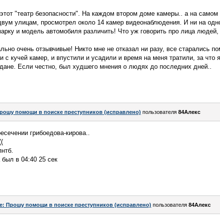
 этот "театр безопасности". На каждом втором доме камеры.. а на самом
двум улицам, просмотрел около 14 камер видеонаблюдения. И ни на одно
арку и модель автомобиля различить! Что уж говорить про лица людей, 
льно очень отзывчивые! Никто мне не отказал ни разу, все старались по
 с кучей камер, и впустили и усадили и время на меня тратили, за что
аждане. Если честно, был худшего мнения о людях до последних дней..
рошу помощи в поиске преступников (исправлено)
пользователя
84Алекс
есечении грибоедова-кирова..
(
пнтб.
 был в 04:40 25 сек
e: Прошу помощи в поиске преступников (исправлено)
пользователя
84Алекс