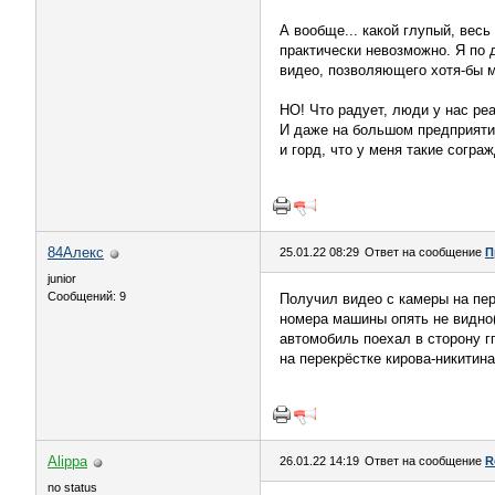
А вообще... какой глупый, весь
практически невозможно. Я по 
видео, позволяющего хотя-бы м
НО! Что радует, люди у нас реа
И даже на большом предприятии
и горд, что у меня такие согр
84Алекс
25.01.22 08:29
Ответ на сообщение
П
junior
Сообщений: 9
Получил видео с камеры на пер
номера машины опять не видно(
автомобиль поехал в сторону г
на перекрёстке кирова-никитина
Alippa
26.01.22 14:19
Ответ на сообщение
R
no status