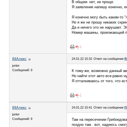
В общем- нет, не проще.
Я заявление напишу конечно, ес
Я конечно могу быть каким-то "
Но я же не прошу никаких скри
Да и ничего это не нарушает. 
Номер машины, проезжающей по
84Алекс
24.01.22 15:32
Ответ на сообщение
R
junior
Сообщений: 9
К тому-же, возможно данный ав
Но найти этот авто все-равно 
Я отталкиваюсь от того, что ест
84Алекс
24.01.22 15:41
Ответ на сообщение
П
junior
Сообщений: 9
Там на пересечении Грибоедова
поздно там.. вот, надеюсь смо