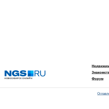
Недвижи
Знакомст
Форум
Оглавл