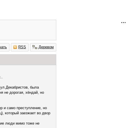
чать
RSS
Деревом
..
у ул.Декабристов, была
я не дорогая, хёндай, но
р и само преступление, но
), который заезжает во двор
кие люди мимо тоже не