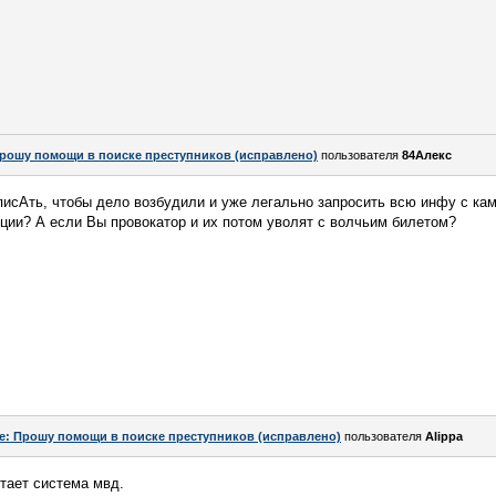
рошу помощи в поиске преступников (исправлено)
пользователя
84Алекс
писАть, чтобы дело возбудили и уже легально запросить всю инфу с ка
ции? А если Вы провокатор и их потом уволят с волчьим билетом?
e: Прошу помощи в поиске преступников (исправлено)
пользователя
Alippa
отает система мвд.