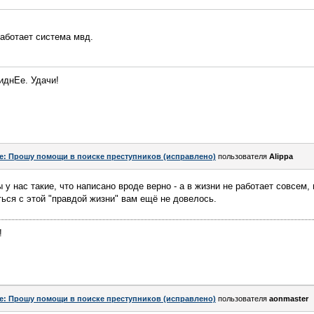
работает система мвд.
иднЕе. Удачи!
e: Прошу помощи в поиске преступников (исправлено)
пользователя
Alippa
 у нас такие, что написано вроде верно - а в жизни не работает совсем,
ться с этой "правдой жизни" вам ещё не довелось.
!
e: Прошу помощи в поиске преступников (исправлено)
пользователя
aonmaster