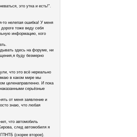
неваться, это утка и есть!".
я-то нелепая ошибка! У меня
а дороге тоже веду себя
ильную информацию, кого
ать.
адывать здесь на форуме, ни
бщения,я буду безмерно
ули, что это всё нереально
нимаю в каком мире мы
лом целенаправленно. И пока
 наказанными серьёзные
нять от меня заявление и
росто знаю, что любая
нил, что автомобиль
Кирова, след автомобиля я
ГПНТБ (скорее второе).