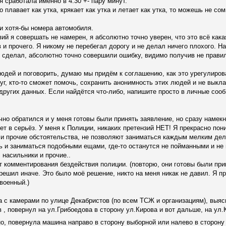
 сработала именно в 4:30 +- пару минут.
то плавает как утка, крякает как утка и летает как утка, то можешь не сом
и хотя-бы номера автомобиля.
ий я совершать не намерен, я абсолютно точно уверен, что это всё кака
в и прочего. Я никому не перебегал дорогу и не делал ничего плохого. Н
то сделал, абсолютно точно совершили ошибку, видимо получив не прав
людей и поговорить, думаю мы придём к соглашению, как это урегулиров
руг, кто-то сможет помочь, сохранить анонимность этих людей и не выкл
других данных. Если найдётся что-либо, напишите просто в личные соо
чно обратился и у меня готовы были принять заявление, но сразу намекн
дет в серьёз. У меня к Полиции, никаких претензий НЕТ! Я прекрасно по
 и прочие обстоятельства, не позволяют заниматься каждым мелким де
ь и заниматься подобными ещами, где-то останутся не пойманными и не
 насильники и прочие..
т комментирования бездействия полиции. (повторю, они готовы были при
 решил иначе. Это было моё решение, никто на меня никак не давил. Я п
военный.)
 с камерами по улице Декабристов (по всем ТСЖ и организациям), выяс
 , повернул на ул.Грибоедова в сторону ул.Кирова и вот дальше, на ул.
о, повернула машина направо в сторону выборной или налево в сторону 