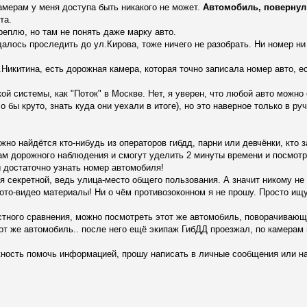
амерам у меня доступа быть никакого не может.
Автомобиль, повернул н
та.
реплю, но там не понять даже марку авто.
далось проследить до ул.Кирова, тоже ничего не разобрать. Ни номер ни
.Никитина, есть дорожная камера, которая точно записала номер авто, 
кой системы, как "Поток" в Москве. Нет, я уверен, что любой авто можно
бы круто, знать куда они уехали в итоге), но это наверное только в ру
жно найдётся кто-нибудь из операторов гибдд, парни или девчёнки, кто 
м дорожного наблюдения и смогут уделить 2 минуты времени и посмотр
 достаточно узнать номер автомобиля!
 секретной, ведь улица-место общего пользования. А значит никому не
ото-видео материалы! Ни о чём противозоконном я не прошу. Просто ищу
тного сравнения, можно посмотреть этот же автомобиль, поворачивающ
тот же автомобиль.. после него ещё экипаж ГибДД проезжал, по камерам
жность помочь информацией, прошу написать в личные сообщения или на