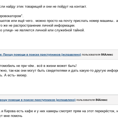
ли найду этих товарищей и они не пойдут на контакт.
провокатором".
ншотов или ещё чего.. можно просто на почту прислать номер машины.. 
Это же не распространение личной информации.
 улице- не является личной или служебной тайной.
e: Прошу помощи в поиске преступников (исправлено)
пользователя
84Алекс
томобиль не при чём.. всё в жизни может быть!
нужно, так-как они могут быть свидетелями и дать какую-то другую инфо
ь. А есть- мизер.
рошу помощи в поиске преступников (исправлено)
пользователя
84Алекс
 и Кирова есть кафе и у них камеры смотрят прям на этот перекрёсток, 
гут мне помочь