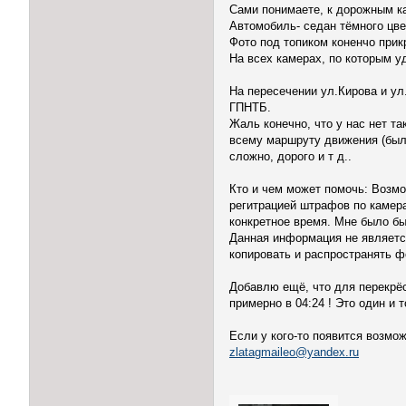
Сами понимаете, к дорожным к
Автомобиль- седан тёмного цве
Фото под топиком коненчо прик
На всех камерах, по которым у
На пересечении ул.Кирова и ул
ГПНТБ.
Жаль конечно, что у нас нет та
всему маршруту движения (было 
сложно, дорого и т д..
Кто и чем может помочь: Возмо
регитрацией штрафов по камера
конкретное время. Мне было бы
Данная информация не является
копировать и распространять ф
Добавлю ещё, что для перекрёс
примерно в 04:24 ! Это один и 
Если у кого-то появится возмо
zlatagmaileo@yandex.ru