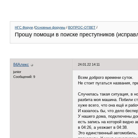
НГС.Форум
/
Основные форумы
/
ВОПРОС-ОТВЕТ
/
Прошу помощи в поиске преступников (исправ
84Алекс
24.01.22 14:11
junior
Сообщений: 9
Всем доброго времени суток.
Не стоит пугаться названия, п
Случилась такая ситуация, в ноч
разбита моя машина. Побили ст
хуже всего, что она ещё и рабо
И казалось бы, что дело бесперс
У нашего дома, подключены до
есть запись на которой видно 
в 04:26, а уезжает в 04:38.
Это единственный автомобиль, 