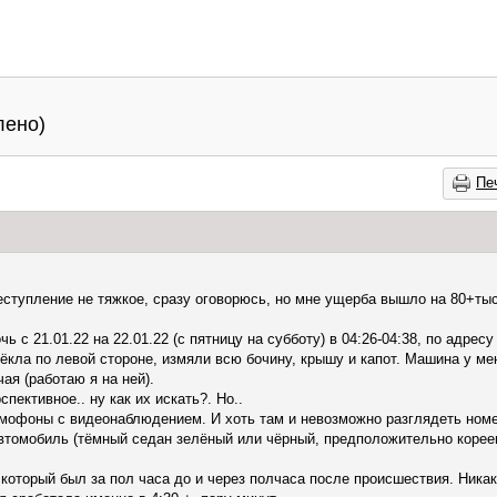
лено)
Пе
реступление не тяжкое, сразу оговорюсь, но мне ущерба вышло на 80+тыс
ь с 21.01.22 на 22.01.22 (с пятницу на субботу) в 04:26-04:38, по адрес
ёкла по левой стороне, измяли всю бочину, крышу и капот. Машина у мен
чая (работаю я на ней).
пективное.. ну как их искать?. Но..
мофоны с видеонаблюдением. И хоть там и невозможно разглядеть номе
автомобиль (тёмный седан зелёный или чёрный, предположительно кореец
который был за пол часа до и через полчаса после происшествия. Ника