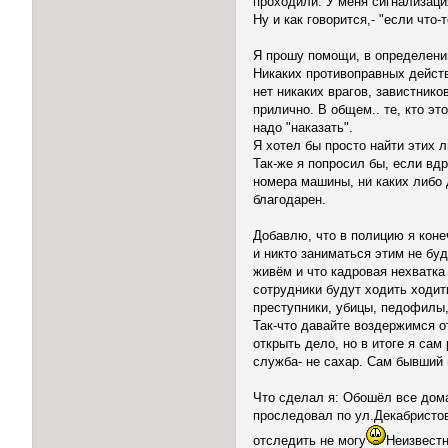
проходили. У меня сигнализация
Ну и как говорится,- "если что-
Я прошу помощи, в определени
Никаких противоправных действ
нет никаких врагов, завистнико
прилично. В общем.. те, кто э
надо "наказать".
Я хотел бы просто найти этих 
Так-же я попросил бы, если вд
номера машины, ни каких либо 
благодарен.
Добавлю, что в полицию я коне
и никто заниматься этим не бу
живём и что кадровая нехватка
сотрудники будут ходить ходит
преступники, убицы, педофилы,
Так-что давайте воздержимся о
открыть дело, но в итоге я сам
служба- не сахар. Сам бывший 
Что сделал я: Обошёл все дома
проследовал по ул.Декабристов
отследить не могу
Неизвестн