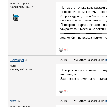
больше хорошего
Сообщений: 16917
Ну так это только констатация 
Просто никто , может быть, не 
А процедура должна быть - мож
почему все и отнекиваются от у
Повторюсь, гаражи (близки к ав
убирают за 3 месяца на законн
------------------------------------------------
ход конём - не всегда прямо, но
Developer
22.10.21 16:33
Ответ на сообщение
R
guru
Сообщений: 6140
По гаражам просто пишите в ад
инвалидов.
Заявление в гибдд на автохлам 
wiza
22.10.21 16:37
Ответ на сообщение
R
больше хорошего