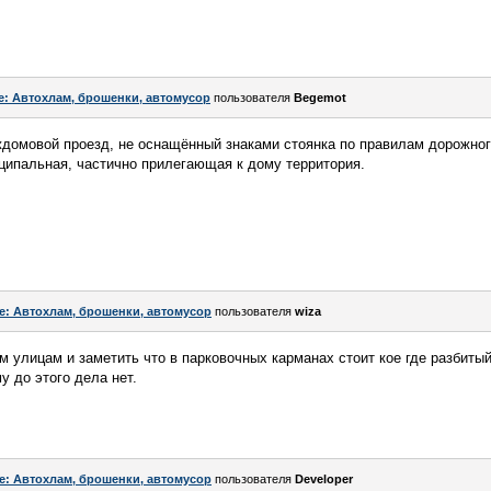
e: Автохлам, брошенки, автомусор
пользователя
Begemot
еждомовой проезд, не оснащённый знаками стоянка по правилам дорожно
ципальная, частично прилегающая к дому территория.
e: Автохлам, брошенки, автомусор
пользователя
wiza
 улицам и заметить что в парковочных карманах стоит кое где разбиты
 до этого дела нет.
e: Автохлам, брошенки, автомусор
пользователя
Developer