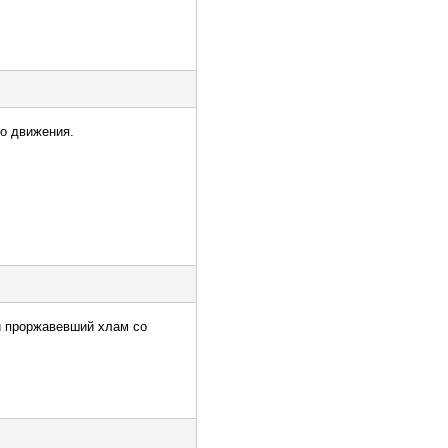
го движения.
й проржавевший хлам со