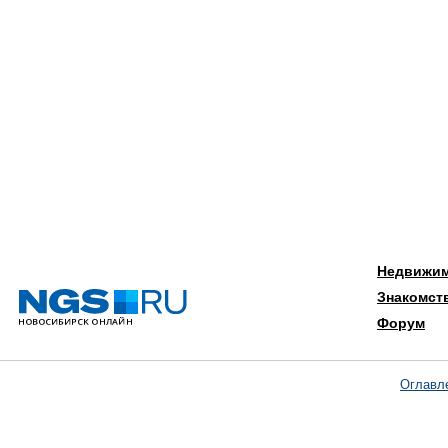
Недвижи
Знакомст
Форум
Оглавл