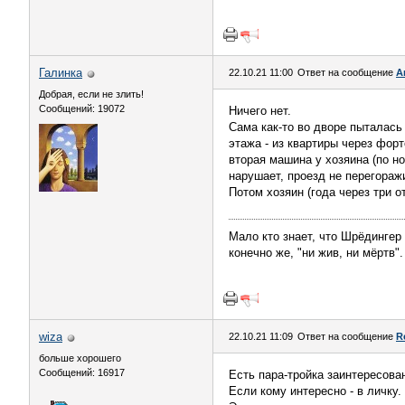
Галинка
22.10.21 11:00
Ответ на сообщение
А
Добрая, если не злить!
Сообщений: 19072
Ничего нет.
Сама как-то во дворе пыталась 
этажа - из квартиры через фор
вторая машина у хозяина (по но
нарушает, проезд не перегоражи
Потом хозяин (года через три о
Мало кто знает, что Шрёдингер
конечно же, "ни жив, ни мёртв".
wiza
22.10.21 11:09
Ответ на сообщение
R
больше хорошего
Сообщений: 16917
Есть пара-тройка заинтересова
Если кому интересно - в личку.