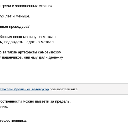
грязи с заполненных стоянок.
ух лет и меньше.
онная процедура?
 бросил свою машину на металл -
ь, подождать - сдать в металл.
тр за такие артефакты самовывозом.
 пацанчиков, они ему дали денежку
втохлам, брошенки, автомусор
пользователя
wiza
обственности можно вывезти за пределы.
ению.
тешественника.