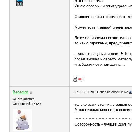
Это не реклама.
Ищем способы и опыт удаления 
С машин сняты госномера от дв
Может есть "тайная" очень зак
Даже если хозяин сознательно
то как с гаражами, предупредит
...ушлые пацанчики дают 5-10 
сосед вызвал к своему металлу
и избавили от хламашины...
Begemot
22.10.21 11:09
Ответ на сообщение
А
we are animal's
Сообщений: 15120
только если стоянка в вашей с
А так никаких мер нет, к сожал
Осторожность - лучший друг пу