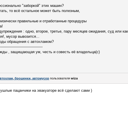
ессионально "заборкой" этих машин?
гать, то всё остальное может быть полезным,
физически правильные и отработанные процедуры
а!
едупреждения : одно, второе, третье, пару месяцев ожидания, суд или ка
я!, мусор вывозится...
тоды обращения с автохламом?
--------------------------------------
жды , защищающая ум, честь и совесть её владельца(с)
втохлам, брошенки, автомусор
пользователя
wiza
 ушлые пацанчики на эвакуаторе всё сделают сами )