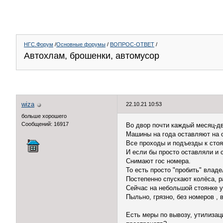
НГС.Форум
/
Основные форумы
/
ВОПРОС-ОТВЕТ
/
Автохлам, брошенки, автомусор
wiza
22.10.21 10:53
больше хорошего
Сообщений: 16917
Во двор почти каждый месяц-д
Машины на года оставляют на 
Все проходы и подъезды к стоя
И если бы просто оставляли и 
Снимают гос номера.
То есть просто "пробить" влад
Постепенно спускают колёса, р
Сейчас на небольшой стоянке у
Пыльно, грязно, без номеров ,
Есть меры по вывозу, утилиза