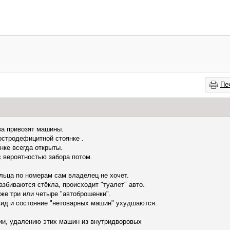
Пе
ва привозят машины.
остродефицитной стоянке .
нке всегда открыты.
с вероятностью забора потом.
ельца по номерам сам владелец не хочет.
азбиваются стёкла, происходит "туалет" авто.
же три или четыре "автоброшенки".
 вид и состояние "нетоварных машин" ухудшаются.
ции, удалению этих машин из внутридворовых