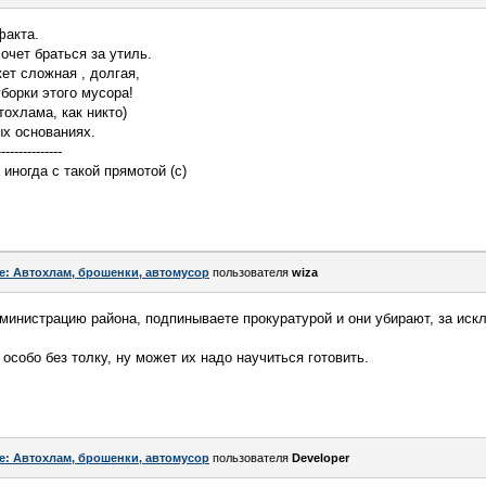
факта.
хочет браться за утиль.
ет сложная , долгая,
борки этого мусора!
тохлама, как никто)
ых основаниях.
---------------
 иногда с такой прямотой (с)
e: Автохлам, брошенки, автомусор
пользователя
wiza
министрацию района, подпинываете прокуратурой и они убирают, за ис
особо без толку, ну может их надо научиться готовить.
e: Автохлам, брошенки, автомусор
пользователя
Developer