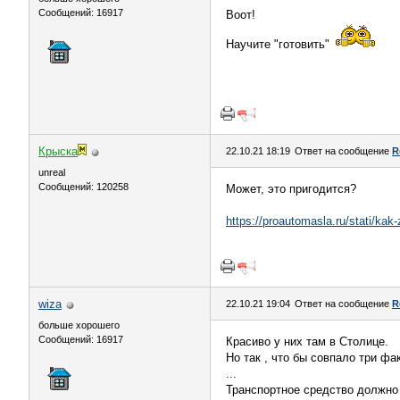
Сообщений: 16917
Воот!
Научите "готовить"
Крыска
22.10.21 18:19
Ответ на сообщение
R
unreal
Сообщений: 120258
Может, это пригодится?
https://proautomasla.ru/stati/kak
wiza
22.10.21 19:04
Ответ на сообщение
R
больше хорошего
Сообщений: 16917
Красиво у них там в Столице.
Но так , что бы совпало три фак
...
Транспортное средство должно