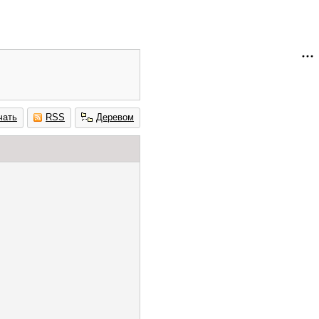
чать
RSS
Деревом