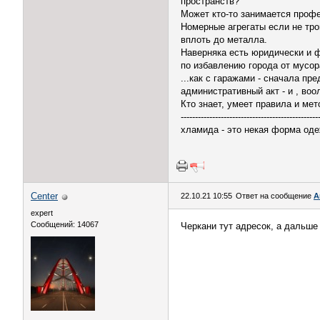
пространств?
Может кто-то занимается проф
Номерные агрегаты если не тро
вплоть до металла.
Наверняка есть юридически и 
по избавлению города от мусор
...как с гаражами - сначала пр
административный акт - и , воол
Кто знает, умеет правила и ме
------------------------------------------------
хламида - это некая форма оде
Center
22.10.21 10:55
Ответ на сообщение
А
expert
Сообщений: 14067
Черкани тут адресок, а дальше