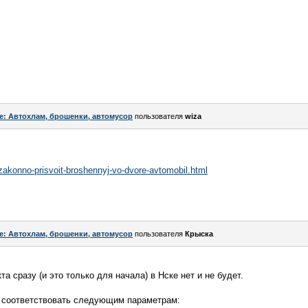
e: Автохлам, брошенки, автомусор
пользователя
wiza
-zakonno-prisvoit-broshennyj-vo-dvore-avtomobil.html
e: Автохлам, брошенки, автомусор
пользователя
Крыска
та сразу (и это только для начала) в Нске нет и не будет.
 соответствовать следующим параметрам: