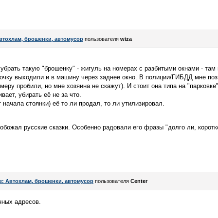
втохлам, брошенки, автомусор
пользователя
wiza
убрать такую "брошенку" - жигуль на номерах с разбитыми окнами - там 
точку выходили и в машину через заднее окно. В полиции/ГИБДД мне позв
меру пробили, но мне хозяина не скажут). И стоит она типа на "парковке"
вает, убирать её не за что.
т начала стоянки) её то ли продал, то ли утилизировал.
 обожал русские сказки. Особенно радовали его фразы "долго ли, коротк
e: Автохлам, брошенки, автомусор
пользователя
Center
нных адресов.