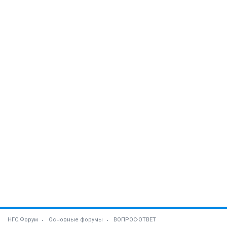
НГС.Форум
Основные форумы
ВОПРОС-ОТВЕТ