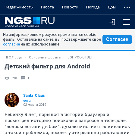
Недвижимость
Работа
Новости
Погода
Дом
На информационном ресурсе применяются cookie-
Согласен
файлы. Оставаясь на сайте, вы подтверждаете свое
согласие
на их использование.
НГС.Форум
Основные форумы
ВОПРОС-ОТВЕТ
Детский фильтр для Android
701
1
Santa_Claus
guru
02 марта 2019
Ребенку 9 лет, порылся в истории браузера и
посмотрел историю поисковых запросов в телефоне,
"волосы встали дыбом", думаю многие сталкивались
с такой проблемой, посоветуйте реально работающий