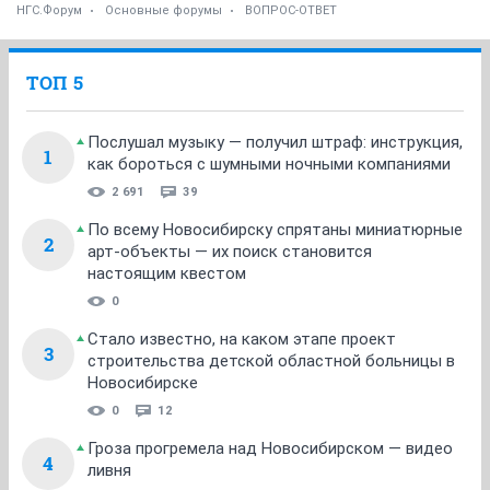
НГС.Форум
Основные форумы
ВОПРОС-ОТВЕТ
ТОП 5
Послушал музыку — получил штраф: инструкция,
1
как бороться с шумными ночными компаниями
2 691
39
По всему Новосибирску спрятаны миниатюрные
2
арт-объекты — их поиск становится
настоящим квестом
0
Стало известно, на каком этапе проект
3
строительства детской областной больницы в
Новосибирске
0
12
Гроза прогремела над Новосибирском — видео
4
ливня