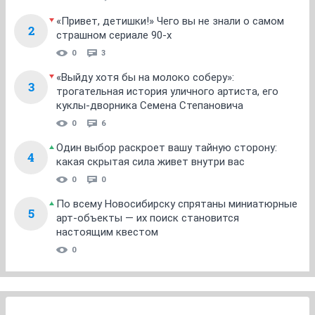
«Привет, детишки!» Чего вы не знали о самом
2
страшном сериале 90-х
0
3
«Выйду хотя бы на молоко соберу»:
3
трогательная история уличного артиста, его
куклы-дворника Семена Степановича
0
6
Один выбор раскроет вашу тайную сторону:
4
какая скрытая сила живет внутри вас
0
0
По всему Новосибирску спрятаны миниатюрные
5
арт-объекты — их поиск становится
настоящим квестом
0