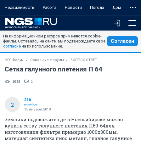
Недвижимость
Работа
Новости
Погода
Дом
На информационном ресурсе применяются cookie-
Согласен
файлы. Оставаясь на сайте, вы подтверждаете свое
согласие
на их использование.
НГС.Форум
Основные форумы
ВОПРОС-ОТВЕТ
Сетка галунного плетения П 64
1048
1
216
2
member
15 января 2019
Земляки подскажите где в Новосибирске можно
купить сетку галунного плетения П60-64для
изготовления фильтра примерно 1000х300мм.
материал синтетика либо металл, главное галунное