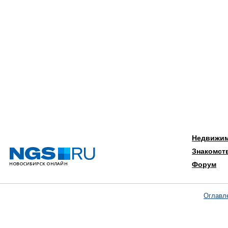
Недвижи
Знакомст
Форум
Оглавл