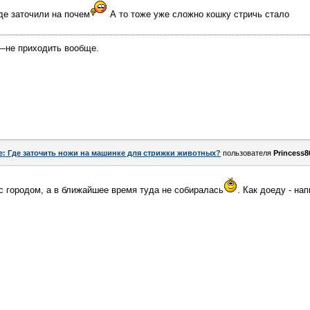
де заточили на почем
А то тоже уже сложно кошку стричь стало
—не приходить вообще.
e: Где заточить ножи на машинке для стрижки животных?
пользователя
Princess8
 с городом, а в ближайшее время туда не собиралась
. Как доеду - на