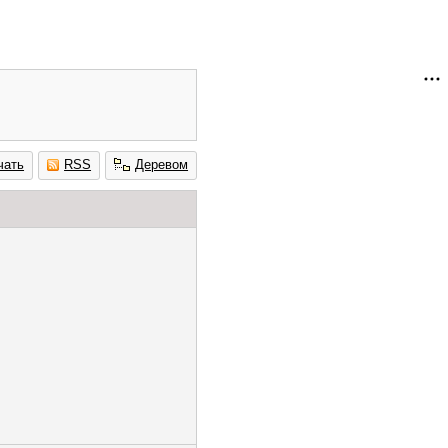
чать
RSS
Деревом