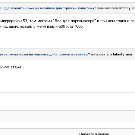
e: Где заточить ножи на машинке для стрижки животных?
пользователя
Infinity_
 микрорайон 53, там магазин "Все для парикмахера" и при нем точка и р
 насадки/лезвия, с меня взяли 600 или 700р.
де заточить ножи на машинке для стрижки животных?
пользователя
Infinity_nsu
льном этаже
Перейти в форум