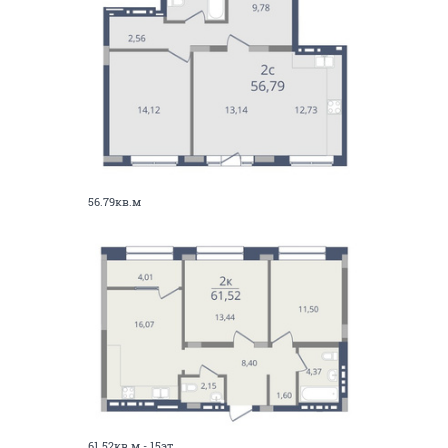
56.79кв.м
61.52кв.м - 15эт