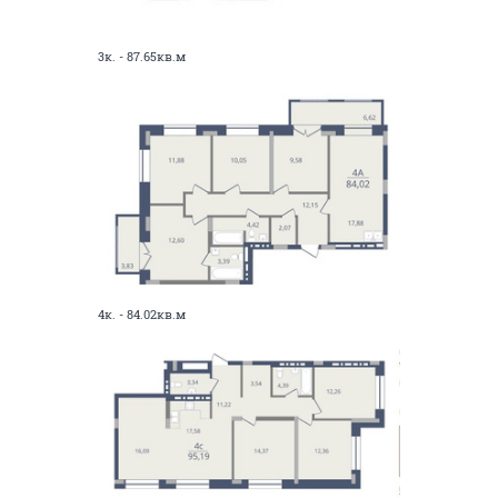
3к. - 87.65кв.м
4к. - 84.02кв.м