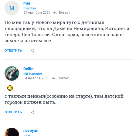
mej
M
member
27 октября 2021
Borzov
По мне так у Нового мира туго с детскими
площадками, что на Доме на Немировича, История и
теперь Лев Толстой. Одна горка, песочница в чаше-
земле и на этом всё.
ОТВЕТИТЬ
Delfin
old hamster
04 ноября 2021
Borzov
с такими ценами(особенно на старте), там детский
городок должен быть.
ОТВЕТИТЬ
navoyan
v.i.p.