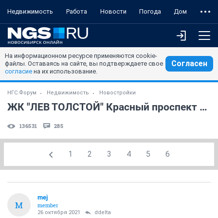
Недвижимость
Работа
Новости
Погода
Дом
На информационном ресурсе применяются cookie-
Согласен
файлы. Оставаясь на сайте, вы подтверждаете свое
согласие
на их использование.
НГС.Форум
Недвижимость
Новостройки
ЖК "ЛЕВ ТОЛСТОЙ" Красный проспект 220, к7
136531
285
1
2
3
4
5
6
mej
M
member
26 октября 2021
ddelta