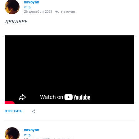
navoyan
v.i.p.
26 декабря 2021
navoyan
ДЕКАБРЬ
ОТВЕТИТЬ
navoyan
v.i.p.