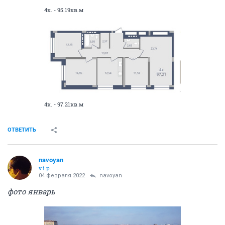
4к. - 95.19кв.м
4к. - 97.21кв.м
ОТВЕТИТЬ
navoyan
v.i.p.
04 февраля 2022
navoyan
фото январь