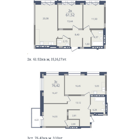
2к. 61.52кв.м, 15,16,17эт.
3ст. 76.42кв.м, 3,10эт.