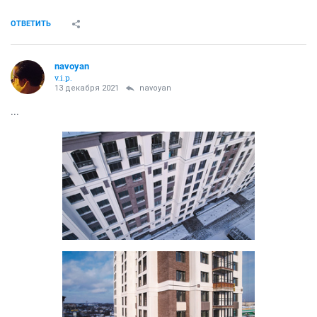
ОТВЕТИТЬ
navoyan
v.i.p.
13 декабря 2021
navoyan
...