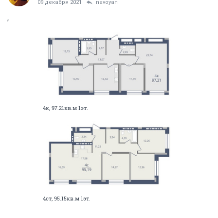
09 декабря 2021
navoyan
,
4к, 97.21кв.м 1эт.
4ст, 95.15кв.м 1эт.