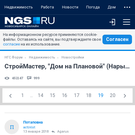
Недвижимость
Работа
Новости
Погода
Дом
На информационном ресурсе применяются cookie-
Согласен
файлы. Оставаясь на сайте, вы подтверждаете свое
согласие
на их использование.
НГС.Форум
Недвижимость
Новостройки
СтройМастер, "Дом на Плановой" (Нарымский Квартал) (часть 4)
452147
999
1
...
14
15
16
17
18
19
20
Потаповна
П
activist
13 января 2018
Agarus