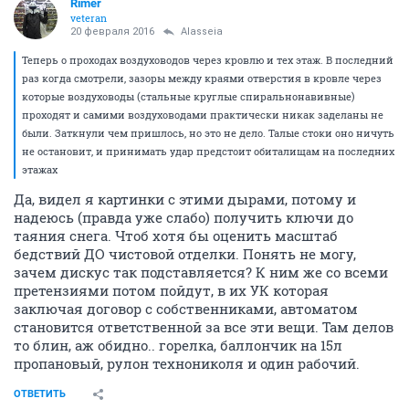
Rimer
veteran
20 февраля 2016
Аlasseia
Теперь о проходах воздуховодов через кровлю и тех этаж. В последний
раз когда смотрели, зазоры между краями отверстия в кровле через
которые воздуховоды (стальные круглые спиральнонавивные)
проходят и самими воздуховодами практически никак заделаны не
были. Заткнули чем пришлось, но это не дело. Талые стоки оно ничуть
не остановит, и принимать удар предстоит обиталищам на последних
этажах
Да, видел я картинки с этими дырами, потому и
надеюсь (правда уже слабо) получить ключи до
таяния снега. Чтоб хотя бы оценить масштаб
бедствий ДО чистовой отделки. Понять не могу,
зачем дискус так подставляется? К ним же со всеми
претензиями потом пойдут, в их УК которая
заключая договор с собственниками, автоматом
становится ответственной за все эти вещи. Там делов
то блин, аж обидно.. горелка, баллончик на 15л
пропановый, рулон технониколя и один рабочий.
ОТВЕТИТЬ