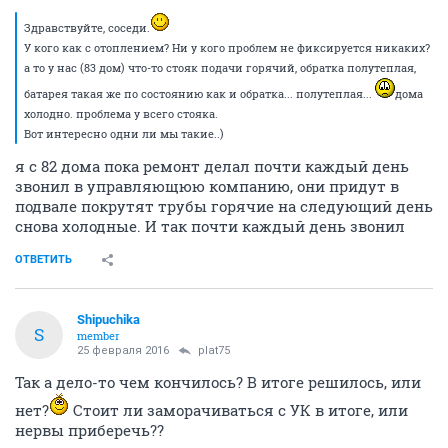
Здравствуйте, соседи.
У кого как с отоплением? Ни у кого проблем не фиксируется никаких?
а то у нас (83 дом) что-то стояк подачи горячий, обратка полутеплая,
батарея такая же по состоянию как и обратка... полутеплая...
дома
холодно. проблема у всего стояка.
Вот интересно одни ли мы такие..)
я с 82 дома пока ремонт делал почти каждый день
звонил в управляющюю компанию, они придут в
подвале покрутят трубы горячие на следующий день
снова холодные. И так почти каждый день звонил
ОТВЕТИТЬ
Shipuchika
S
member
25 февраля 2016
plat75
Так а дело-то чем кончилось? В итоге решилось, или
нет?
Стоит ли заморачиваться с УК в итоге, или
нервы приберечь??