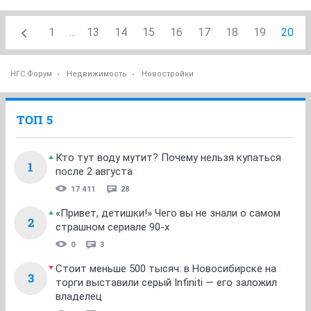
1
...
13
14
15
16
17
18
19
20
НГС.Форум
Недвижимость
Новостройки
ТОП 5
Кто тут воду мутит? Почему нельзя купаться
1
после 2 августа
17 411
28
«Привет, детишки!» Чего вы не знали о самом
2
страшном сериале 90-х
0
3
Стоит меньше 500 тысяч: в Новосибирске на
3
торги выставили серый Infiniti — его заложил
владелец