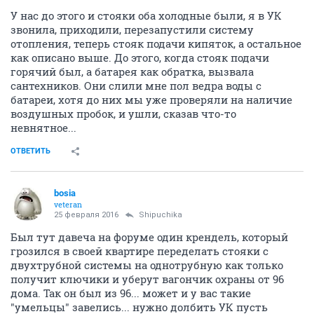
У нас до этого и стояки оба холодные были, я в УК
звонила, приходили, перезапустили систему
отопления, теперь стояк подачи кипяток, а остальное
как описано выше. До этого, когда стояк подачи
горячий был, а батарея как обратка, вызвала
сантехников. Они слили мне пол ведра воды с
батареи, хотя до них мы уже проверяли на наличие
воздушных пробок, и ушли, сказав что-то
невнятное...
ОТВЕТИТЬ
bosia
veteran
25 февраля 2016
Shipuchika
Был тут давеча на форуме один крендель, который
грозился в своей квартире переделать стояки с
двухтрубной системы на однотрубную как только
получит ключики и уберут вагончик охраны от 96
дома. Так он был из 96... может и у вас такие
"умельцы" завелись... нужно долбить УК пусть