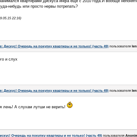
занимался квартирами Дискуса инфа еще с 2010 года.И вообще непонят
уда-нибудь или просто нервы потрепать?
.05.15 22:16)
e: Дискус! Очередь на покупку квартиры и не только! (часть 49)
пользователя
len
го и слух
e: Дискус! Очередь на покупку квартиры и не только! (часть 49)
пользователя
len
ся лень! А слухам лутши не верить!
искус! Очередь на покупку квартиры и не только! (часть 49)
пользователя
Anоni