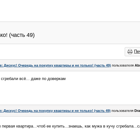
о! (часть 49)
Пе
e: Дискус! Очередь на покупку квартиры и не только! (часть 49)
пользователя
Ab
сгребали всё... даже по доверкам
e: Дискус! Очередь на покупку квартиры и не только! (часть 49)
пользователя
Dr
я первая квартира...чтоб ее купить...знаешь, как мужа в кучу сгребала..