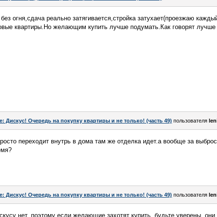
 без огня,сдача реально затягивается,стройка затухает(проезжаю кажд
овые квартиры.Но желающим купить лучше подумать.Как говорят лучше пе
e: Дискус! Очередь на покупку квартиры и не только! (часть 49)
пользователя
len
просто переходит внутрь в дома там же отделка идет.а вообще за выбро
емя?
e: Дискус! Очередь на покупку квартиры и не только! (часть 49)
пользователя
len
скусу нет, поэтому если желающие захотят купить, будьте уверены, они