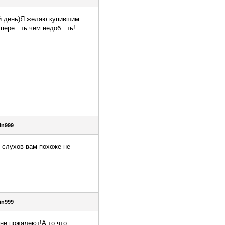
ый день)Я желаю купившим
ре...ть чем недоб...ть!
in999
с слухов вам похоже не
in999
 не пожалеют!А то что