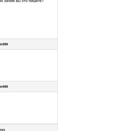
но зачем вы это пишете?
in999
in999
mus