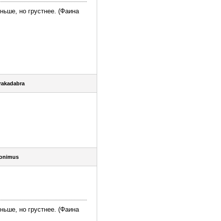
ньше, но грустнее. (Фаина
rakadabra
оnimus
ньше, но грустнее. (Фаина