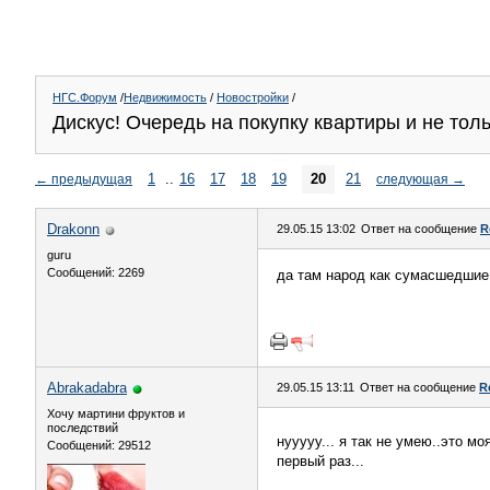
НГС.Форум
/
Недвижимость
/
Новостройки
/
Дискус! Очередь на покупку квартиры и не тольк
1
..
16
17
18
19
20
21
←
предыдущая
следующая
→
Drakonn
29.05.15 13:02
Ответ на сообщение
R
guru
Сообщений: 2269
да там народ как сумасшедшие 
Abrakadabra
29.05.15 13:11
Ответ на сообщение
R
Хочу мартини фруктов и
последствий
нууууу... я так не умею..это мо
Сообщений: 29512
первый раз...