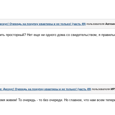
искус! Очередь на покупку квартиры и не только! (часть 49)
пользователя
Автои
оить просторный? Нет еще ни одного дома со свидетельством, я правил
e: Дискус! Очередь на покупку квартиры и не только! (часть 49)
пользователя
ИР
емя живем! То очередь - то без очереди. Но главное, что нам всем тепер