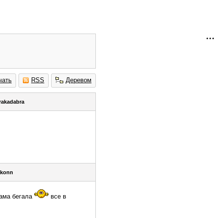
чать
RSS
Деревом
rakadabra
akonn
.сама бегала
все в