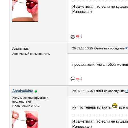
Я заметила, что если не кушать
Раневская)
Anоnimus
29.05.15 13:25
Ответ на сообщение
R
Анонимный пользователь
просахатели, мы с тобой моме
Abrakadabra
29.05.15 13:45
Ответ на сообщение
R
Хочу мартини фруктов и
последствий
Сообщений: 29512
ну что теперь плакать
все 
Я заметила, что если не кушать
Раневская)