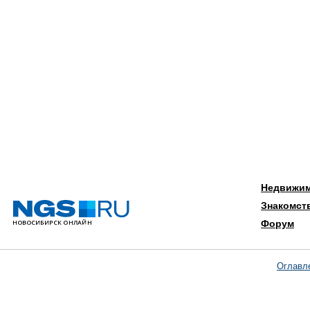
Недвижи
Знакомст
Форум
Оглавл