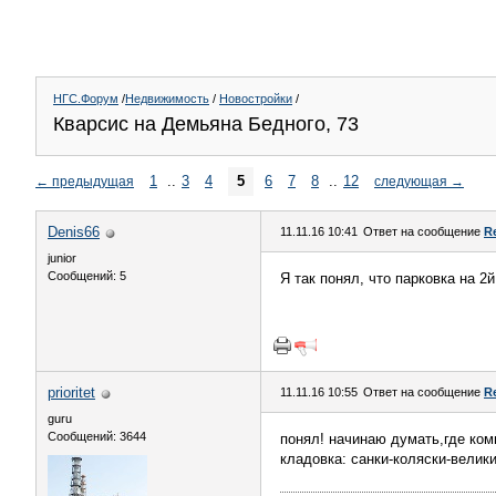
НГС.Форум
/
Недвижимость
/
Новостройки
/
Кварсис на Демьяна Бедного, 73
1
..
3
4
5
6
7
8
..
12
←
предыдущая
следующая
→
Denis66
11.11.16 10:41
Ответ на сообщение
R
junior
Сообщений: 5
Я так понял, что парковка на 2
prioritet
11.11.16 10:55
Ответ на сообщение
R
guru
Сообщений: 3644
понял! начинаю думать,где комп
кладовка: санки-коляски-велик