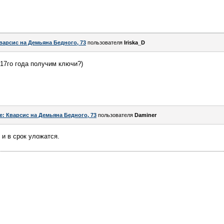
варсис на Демьяна Бедного, 73
пользователя
Iriska_D
 17го года получим ключи?)
e: Кварсис на Демьяна Бедного, 73
пользователя
Daminer
 и в срок уложатся.