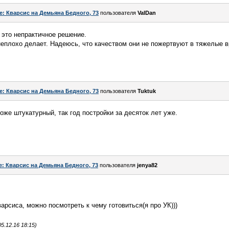
e: Кварсис на Демьяна Бедного, 73
пользователя
ValDan
 это непрактичное решение.
еплохо делает. Надеюсь, что качеством они не пожертвуют в тяжелые 
e: Кварсис на Демьяна Бедного, 73
пользователя
Tuktuk
же штукатурный, так год постройки за десяток лет уже.
e: Кварсис на Демьяна Бедного, 73
пользователя
jenya82
арсиса, можно посмотреть к чему готовиться(я про УК)))
.12.16 18:15)