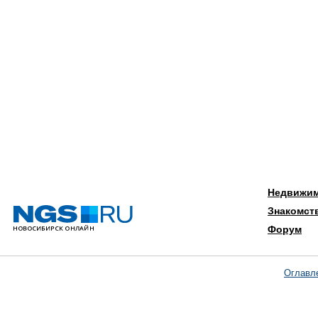
Недвижи
Знакомст
Форум
Оглавл