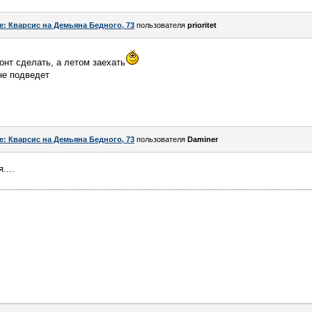
e: Кварсис на Демьяна Бедного, 73
пользователя
prioritet
онт сделать, а летом заехать
не подведет
e: Кварсис на Демьяна Бедного, 73
пользователя
Daminer
....