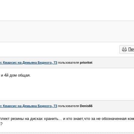
Пе
e: Кварсис на Демьяна Бедного, 73
пользователя
prioritet
й и 4й дом общая.
e: Кварсис на Демьяна Бедного, 73
пользователя
Denis66
лект резины на дисках хранить... и кто знает,что за не обозначенная ко
и?