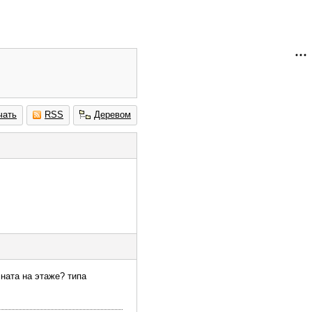
чать
RSS
Деревом
мната на этаже? типа