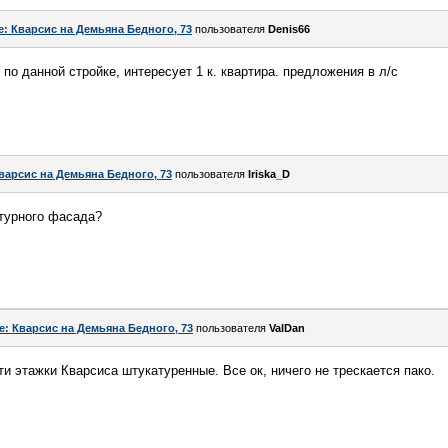
e: Кварсис на Демьяна Бедного, 73
пользователя
Denis66
по данной стройке, интересует 1 к. квартира. предложения в л/с
варсис на Демьяна Бедного, 73
пользователя
Iriska_D
атурного фасада?
e: Кварсис на Демьяна Бедного, 73
пользователя
ValDan
и этажки Кварсиса штукатуренные. Все ок, ничего не трескается пако.