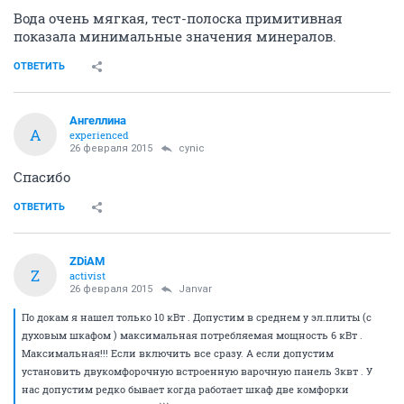
Вода очень мягкая, тест-полоска примитивная
показала минимальные значения минералов.
ОТВЕТИТЬ
Ангеллина
А
experienced
26 февраля 2015
cynic
Спасибо
ОТВЕТИТЬ
ZDiAM
Z
activist
26 февраля 2015
Janvar
По докам я нашел только 10 кВт . Допустим в среднем у эл.плиты (с
духовым шкафом ) максимальная потребляемая мощность 6 кВт .
Максимальная!!! Если включить все сразу. А если допустим
установить двукомфорочную встроенную варочную панель 3квт . У
нас допустим редко бывает когда работает шкаф две комфорки