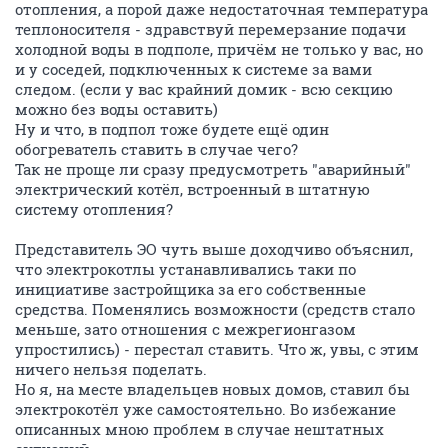
отопления, а порой даже недостаточная температура
теплоносителя - здравствуй перемерзание подачи
холодной воды в подполе, причём не только у вас, но
и у соседей, подключенных к системе за вами
следом. (если у вас крайний домик - всю секцию
можно без воды оставить)
Ну и что, в подпол тоже будете ещё один
обогреватель ставить в случае чего?
Так не проще ли сразу предусмотреть "аварийный"
электрический котёл, встроенный в штатную
систему отопления?
Представитель ЭО чуть выше доходчиво объяснил,
что электрокотлы устанавливались таки по
инициативе застройщика за его собственные
средства. Поменялись возможности (средств стало
меньше, зато отношения с межрегионгазом
упростились) - перестал ставить. Что ж, увы, с этим
ничего нельзя поделать.
Но я, на месте владельцев новых домов, ставил бы
электрокотёл уже самостоятельно. Во избежание
описанных мною проблем в случае нештатных