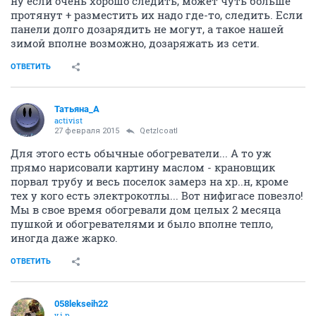
ну если очень хорошо следить, может чуть больше
протянут + разместить их надо где-то, следить. Если
панели долго дозарядить не могут, а такое нашей
зимой вполне возможно, дозаряжать из сети.
ОТВЕТИТЬ
Татьяна_А
activist
27 февраля 2015
Qetzlcoatl
Для этого есть обычные обогреватели... А то уж
прямо нарисовали картину маслом - крановщик
порвал трубу и весь поселок замерз на хр..н, кроме
тех у кого есть электрокотлы... Вот нифигасе повезло!
Мы в свое время обогревали дом целых 2 месяца
пушкой и обогревателями и было вполне тепло,
иногда даже жарко.
ОТВЕТИТЬ
058lekseih22
v.i.p.