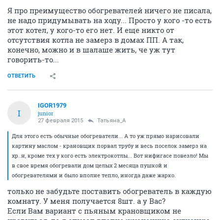
Я про преимущество обогревателей ничего не писала,
не надо придумывать на ходу... Просто у кого -то есть
этот котел, у кого-то его нет. И еще никто от
отсутствия котла не замерз в домах ПП. А так,
конечно, можно и в шалаше жить, че уж тут
говорить-то...
ОТВЕТИТЬ
IGOR1979
I
junior
27 февраля 2015
Татьяна_А
Для этого есть обычные обогреватели... А то уж прямо нарисовали
картину маслом - крановщик порвал трубу и весь поселок замерз на
хр..н, кроме тех у кого есть электрокотлы... Вот нифигасе повезло! Мы
в свое время обогревали дом целых 2 месяца пушкой и
обогревателями и было вполне тепло, иногда даже жарко.
только не забудьте поставить обогреватель в каждую
комнату. У меня получается 8шт. а у Вас?
Если Вам вариант с пьяным крановщиком не