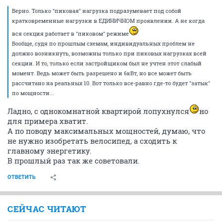
Верно. Только "пиковая" нагрузка подразумевает под собой
кратковременные нагрузки в ЕДИНИЧНОМ проявлении. А не когда
вся секция работает в "пиковом" режиме
Вообще, судя по прошлым схемам, индивидуальных проблем не
должно возникнуть, возможны только при пиковых нагрузках всей
секции. И то, только если застройщиком был не учтен этот слабый
момент. Ведь может быть разрешено и 6кВт, но все может быть
рассчитано на реальных 10. Вот только все-равно где-то будет "затык"
по мощности...
Ладно, с однокомнатной квартирой лопухнулся
но
для примера хватит.
А по поводу максимальных мощностей, думаю, что
не нужно изобретать велосипед, а сходить к
главному энергетику.
В прошлый раз так же советовали.
ОТВЕТИТЬ
СЕЙЧАС ЧИТАЮТ