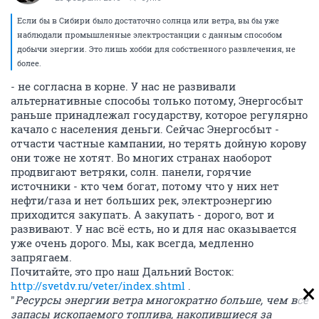
Если бы в Сибири было достаточно солнца или ветра, вы бы уже
наблюдали промышленные электростанции с данным способом
добычи энергии. Это лишь хобби для собственного развлечения, не
более.
- не согласна в корне. У нас не развивали
альтернативные способы только потому, Энергосбыт
раньше принадлежал государству, которое регулярно
качало с населения деньги. Сейчас Энергосбыт -
отчасти частные кампании, но терять дойную корову
они тоже не хотят. Во многих странах наоборот
продвигают ветряки, солн. панели, горячие
источники - кто чем богат, потому что у них нет
нефти/газа и нет больших рек, электроэнергию
приходится закупать. А закупать - дорого, вот и
развивают. У нас всё есть, но и для нас оказывается
уже очень дорого. Мы, как всегда, медленно
запрягаем.
Почитайте, это про наш Дальний Восток:
http://svetdv.ru/veter/index.shtml
.
"
Ресурсы энергии ветра многократно больше, чем все
запасы ископаемого топлива, накопившиеся за