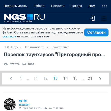
Недвижимость
Работа
Новости
Погода
Дом
На информационном ресурсе применяются cookie-
Согласен
файлы. Оставаясь на сайте, вы подтверждаете свое
согласие
на их использование.
НГС.Форум
Недвижимость
Новостройки
Поселок таунхаусов "Пригородный простор" (часть 7)
372824
1000
1
...
11
12
13
14
15
...
21
cynic
member
26 февраля 2015
Ангеллина