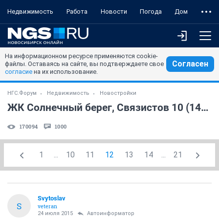
Недвижимость
Работа
Новости
Погода
Дом
На информационном ресурсе применяются cookie-
Согласен
файлы. Оставаясь на сайте, вы подтверждаете свое
согласие
на их использование.
НГС.Форум
Недвижимость
Новостройки
ЖК Солнечный берег, Связистов 10 (147 строительный), часть 2 (часть 2)
170094
1000
1
...
10
11
12
13
14
...
21
Svytoslav
S
veteran
24 июля 2015
Автоинформатор