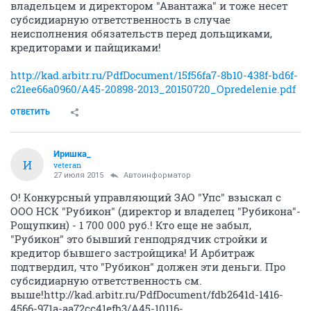
владельцем и директором "Авантажа" и тоже несет
субсидиарную ответственность в случае
неисполнения обязательств перед дольщиками,
кредиторами и пайщиками!
http://kad.arbitr.ru/PdfDocument/15f56fa7-8b10-438f-bd6f-
c21ee66a0960/A45-20898-2013_20150720_Opredelenie.pdf
ОТВЕТИТЬ
Иришка_
И
veteran
27 июля 2015
Автоинформатор
О! Конкурсный управляющий ЗАО "Упс" взыскал с
ООО НСК "Рубикон" (директор и владелец "Рубикона"-
Рощупкин) - 1 700 000 руб.! Кто еще не забыл,
"Рубикон" это бывший генподрядчик стройки и
кредитор бывшего застройщика! И Арбитраж
подтвердил, что "Рубикон" должен эти деньги. Про
субсидиарную ответственность см.
выше!http://kad.arbitr.ru/PdfDocument/fdb2641d-1416-
4566-971a-aa72cc41efb3/A45-10116-