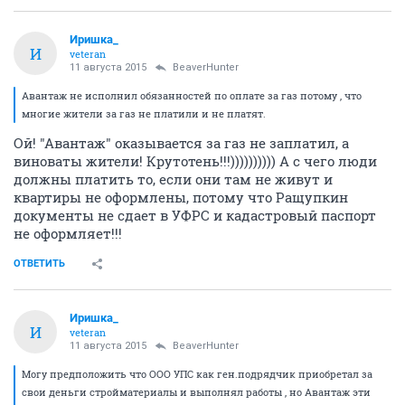
Иришка_
И
veteran
11 августа 2015
BeaverHunter
Авантаж не исполнил обязанностей по оплате за газ потому , что
многие жители за газ не платили и не платят.
Ой! "Авантаж" оказывается за газ не заплатил, а
виноваты жители! Крутотень!!!)))))))))) А с чего люди
должны платить то, если они там не живут и
квартиры не оформлены, потому что Ращупкин
документы не сдает в УФРС и кадастровый паспорт
не оформляет!!!
ОТВЕТИТЬ
Иришка_
И
veteran
11 августа 2015
BeaverHunter
Могу предположить что ООО УПС как ген.подрядчик приобретал за
свои деньги стройматериалы и выполнял работы , но Авантаж эти