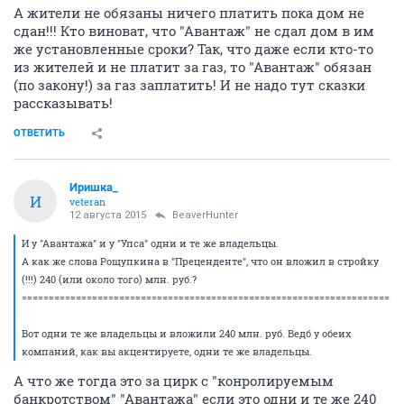
А жители не обязаны ничего платить пока дом не
сдан!!! Кто виноват, что "Авантаж" не сдал дом в им
же установленные сроки? Так, что даже если кто-то
из жителей и не платит за газ, то "Авантаж" обязан
(по закону!) за газ заплатить! И не надо тут сказки
рассказывать!
ОТВЕТИТЬ
Иришка_
И
veteran
12 августа 2015
BeaverHunter
И у "Авантажа" и у "Упса" одни и те же владельцы.
А как же слова Рощупкина в "Преценденте", что он вложил в стройку
(!!!) 240 (или около того) млн. руб.?
======================================================================
Вот одни те же владельцы и вложили 240 млн. руб. Ведб у обеих
компаний, как вы акцентируете, одни те же владельцы.
А что же тогда это за цирк с "конролируемым
банкротством" "Авантажа" если это одни и те же 240