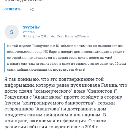
ОТВЕТИТЬ
Svytoslav
S
veteran
08 августа 2015
СтасДельта2Связи
на той недели Расщупкин А.Ю. объявил о том что он выполняет все
обязательства перед ИК Барс и вводит дом в эксплуатацию и уходит
со стройки...по скольку он признал свои долги перед пц упс!
в какие они там игры играют я даже не знаю,но знаю одно что 10 дом
сами пайщики-дольщики достраивать будут!
Я так понимаю, что это подтверждение той
информации, которую ранее публиковала Галина, что
после сдачи "коммерческого" дома "Связистов 1"
Рощупкин с "Авантажом" просто отойдут в сторону
(путем "контролируемого банкротства"- термин
сторонников "Авантажа") и достраивать дом
придется самим пайщикам и дольщикам. В
принципе, ожидаемая информация. О таком
развитии событий говорили еще в 2014 г.