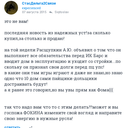
СтасДельта2Связи
experienced
07 августа 2015
Svytoslav
это не вам!
последняя новость из надежных уст!за сколько
купил,за столько и продаю!
на той недели Расщупкин А.Ю. объявил о том что он
выполняет все обязательства перед ИК Барс и
вводит дом в эксплуатацию и уходит со стройки...по
скольку он признал свои долги перед пц упс!
в какие они там игры играют я даже не знаю,но знаю
одно что 10 дом сами пайщики-дольщики
достраивать будут!
а я ранее это говорил,но вы увы прям как Фома(((
так что надо вам что то с этим делать!!!может и вы
госпожа ФОКИНА измените свой взгляд и направите
свою энергию в нужные русла!
ОТВЕТИТЬ