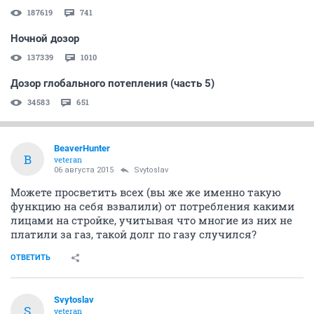
187619
741
Ночной дозор
137339
1010
Дозор глобального потепления (часть 5)
34583
651
BeaverHunter
B
veteran
06 августа 2015
Svytoslav
Можете просветить всех (вы же же именно такую
функцию на себя взвалили) от потребления какими
лицами на стройке, учитывая что многие из них не
платили за газ, такой долг по газу случился?
ОТВЕТИТЬ
Svytoslav
S
veteran