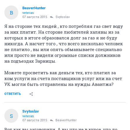
BeaverHunter
B
veteran
07 августа 2015
Svytoslav
Я на стороне тех людей , кто потребляя газ свет воду
за них платит. На стороне любителей халявы из за
которых в итоге образовался долг за газ я не буду
никогда. А насчет того , что всего несколько человек
не платило , вы или опять обманываете специально
или просто не видели огромные списки должников
на подъездах Зарницы.
Можете просветить как деньги тех, кто платил за
ком.услуги на счета поставщиков услуг или на счет
УК могли быть отправлены на нужды Авантжа?
ОТВЕТИТЬ
Svytoslav
S
veteran
07 августа 2015
BeaverHunter
Вот как вы заговорили. А вы что не в курсе, что до