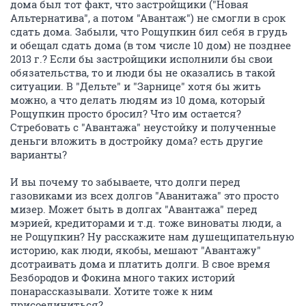
дома был тот факт, что застройщики ("Новая
Альтернатива", а потом "Авантаж") не смогли в срок
сдать дома. Забыли, что Рощупкин бил себя в грудь
и обещал сдать дома (в том числе 10 дом) не позднее
2013 г.? Если бы застройщики исполнили бы свои
обязательства, то и люди бы не оказались в такой
ситуации. В "Дельте" и "Зарнице" хотя бы жить
можно, а что делать людям из 10 дома, который
Рощупкин просто бросил? Что им остается?
Стребовать с "Авантажа" неустойку и полученные
деньги вложить в достройку дома? есть другие
варианты?
И вы почему то забываете, что долги перед
газовиками из всех долгов "Аванитажа" это просто
мизер. Может быть в долгах "Авантажа" перед
мэрией, кредиторами и т.д. тоже виноваты люди, а
не Рощупкин? Ну расскажите нам душещипательную
историю, как люди, якобы, мешают "Авантажу"
дсотраивать дома и платить долги. В свое время
Безбородов и Фокина много таких историй
понарассказывали. Хотите тоже к ним
присоединиться?