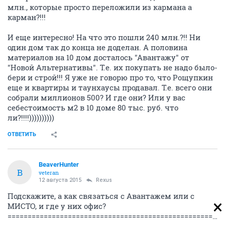
млн., которые просто переложили из кармана а
карман?!!!
И еще интересно! На что это пошли 240 млн.?!! Ни
один дом так до конца не доделан. А половина
материалов на 10 дом досталось "Авантажу" от
"Новой Альтернативы". Т.е. их покупать не надо было-
бери и строй!!! Я уже не говорю про то, что Рощупкин
еще и квартиры и таунхаусы продавал. Т.е. всего они
собрали миллионов 500? И где они? Или у вас
себестоимость м2 в 10 доме 80 тыс. руб. что
ли?!!!!))))))))))
ОТВЕТИТЬ
BeaverHunter
B
veteran
12 августа 2015
Rexus
Подскажите, а как связаться с Авантажем или с
МИСТО, и где у них офис?
=========================================================