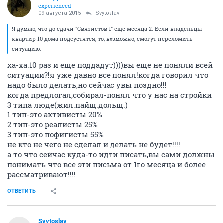
experienced
09 августа 2015
Svytoslav
Я думаю, что до сдачи "Связистов 1" еще месяца 2. Если владельцы
квартир 10 дома подсуетятся, то, возможно, смогут переломить
ситуацию.
ха-ха.10 раз и еще поддадут))))вы еще не поняли всей
ситуации?!я уже давно все понял!когда говорил что
надо было делать,но сейчас увы поздно!!!
когда предлогал,собирал-понял что у нас на стройки
3 типа люде(жил.пайщ.дольщ.)
1 тип-это активисты 20%
2 тип-это реалисты 25%
3 тип-это пофигисты 55%
не кто не чего не сделал и делать не будет!!!!
а то что сейчас куда-то идти писать,вы сами должны
понимать что все эти письма от 1го месяца и более
рассматривают!!!!
ОТВЕТИТЬ
Svytoslav