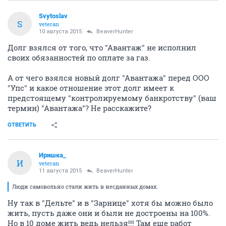
Svytoslav
S
veteran
10 августа 2015
BeaverHunter
Долг взялся от того, что "Авантаж" не исполнил
своих обязанностей по оплате за газ.
А от чего взялся новый долг "Авантажа" перед ООО
"Упс" и какое отношение этот долг имеет к
предстоящему "контролируемому банкротству" (ваш
термин) "Авантажа"? Не расскажите?
ОТВЕТИТЬ
Иришка_
И
veteran
11 августа 2015
BeaverHunter
Люди самовольно стали жить в несданных домах.
Ну так в "Дельте" и в "Зарнице" хотя бы можно было
жить, пусть даже они и были не достроены на 100%.
Но в 10 доме жить ведь нельзя!!! Там еще работ