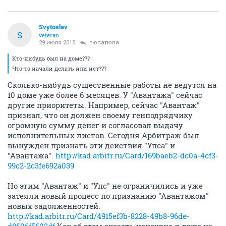
Svytoslav
S
veteran
29 июля 2015
тюпатюпа
Кто-нибудь был на доме???
Что-то начали делать или нет???
Сколько-нибудь существенные работы не ведутся на
10 доме уже более 6 месяцев. У "Авантажа" сейчас
другие приоритеты. Например, сейчас "Авантаж"
признал, что он должен своему генподрядчику
огромную сумму денег и согласовал выдачу
исполнительных листов. Сегодня Арбитраж был
вынужден признать эти действия "Упса" и
"Авантажа".
http://kad.arbitr.ru/Card/169baeb2-dc0a-4cf3-
99c2-2c3fe692a039
Но этим "Авантаж" и "Упс" не ограничились и уже
затеяли новый процесс по признанию "Авантажом"
новых задолженностей.
http://kad.arbitr.ru/Card/4915ef3b-8228-49b8-96de-