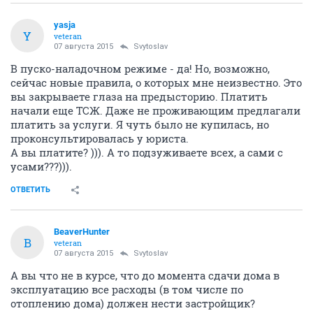
yasja
Y
veteran
07 августа 2015
Svytoslav
В пуско-наладочном режиме - да! Но, возможно,
сейчас новые правила, о которых мне неизвестно. Это
вы закрываете глаза на предысторию. Платить
начали еще ТСЖ. Даже не проживающим предлагали
платить за услуги. Я чуть было не купилась, но
проконсультировалась у юриста.
А вы платите? ))). А то подзуживаете всех, а сами с
усами???))).
ОТВЕТИТЬ
BeaverHunter
B
veteran
07 августа 2015
Svytoslav
А вы что не в курсе, что до момента сдачи дома в
эксплуатацию все расходы (в том числе по
отоплению дома) должен нести застройщик?