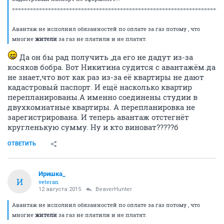
=====================================================================
Авантаж не исполнил обязанностей по оплате за газ потому , что
многие
жители
за газ не платили и не платят.
Да он бы рад получить ,да его не дадут из-за
косяков бобра. Вот Никитина судится с авантажём.да
не знает,что вот как раз из-за её квартиры не дают
кадастровый паспорт. И ещё насколько квартир
перепланированы.А именно соединены студии в
двухкомнатные квартиры. А перепланировка не
зарегистрирована. И теперь авантаж отстегнёт
кругленькую сумму. Ну и кто виноват?????б
ОТВЕТИТЬ
Иришка_
И
veteran
12 августа 2015
BeaverHunter
Авантаж не исполнил обязанностей по оплате за газ потому , что
многие
жители
за газ не платили и не платят.