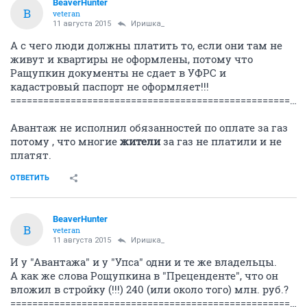
BeaverHunter
B
veteran
11 августа 2015
Иришка_
А с чего люди должны платить то, если они там не
живут и квартиры не оформлены, потому что
Ращупкин документы не сдает в УФРС и
кадастровый паспорт не оформляет!!!
=====================================================================
Авантаж не исполнил обязанностей по оплате за газ
потому , что многие
жители
за газ не платили и не
платят.
ОТВЕТИТЬ
BeaverHunter
B
veteran
11 августа 2015
Иришка_
И у "Авантажа" и у "Упса" одни и те же владельцы.
А как же слова Рощупкина в "Преценденте", что он
вложил в стройку (!!!) 240 (или около того) млн. руб.?
======================================================================