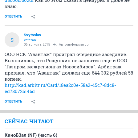
d8606f5602df
Как об этом сказать цензурно я даже не
знаю.
ОТВЕТИТЬ
Svytoslav
S
veteran
06 августа 2015
Автоинформатор
ООО НСК "Авантаж" проиграл очередное заседание.
Выяснилось, что Рощупкин не заплатил еще и ООО
"Газпром межрегионгаз Новосибирск". Арбитраж
признал, что "Авантаж" должен еще 644 302 рублей 58
копеек.
http://kad.arbitr.ru/Card/18ea2c0e-58a2-45c7-8dc8-
ed780726146d
ОТВЕТИТЬ
СЕЙЧАС ЧИТАЮТ
КиноБЗал (NF) (часть 6)