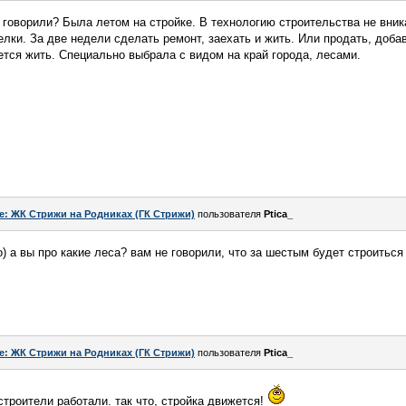
е говорили? Была летом на стройке. В технологию строительства не вник
елки. За две недели сделать ремонт, заехать и жить. Или продать, доба
чется жить. Специально выбрала с видом на край города, лесами.
e: ЖК Стрижи на Родниках (ГК Стрижи)
пользователя
Ptica_
) а вы про какие леса? вам не говорили, что за шестым будет строиться
e: ЖК Стрижи на Родниках (ГК Стрижи)
пользователя
Ptica_
строители работали. так что, стройка движется!