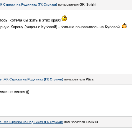
К Стрижи на Родниках (ГК Стрижи)
пользователя
GK_Strizhi
ось! хотела бы жить в этих краях
рную Корону (рядом с Кубовой) - больше понравилось на Кубовой.
e: ЖК Стрижи на Родниках (ГК Стрижи)
пользователя
Ptica_
сли не секрет)))
e: ЖК Стрижи на Родниках (ГК Стрижи)
пользователя
Liolik13