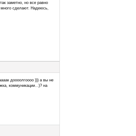
ак заметно, но все равно
ь много сделают. Надеюсь,
ааак доооолгоооо ))) а вы не
ка, коммуникации...)? на