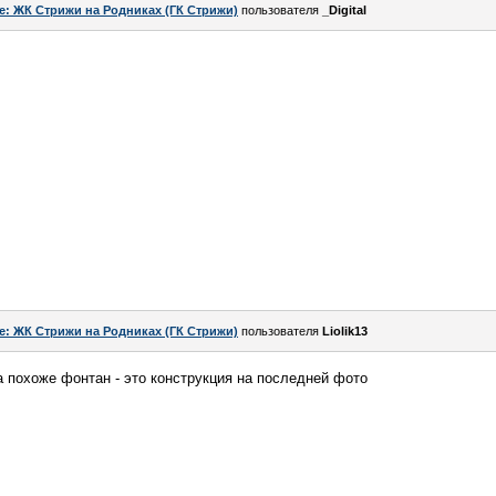
e: ЖК Стрижи на Родниках (ГК Стрижи)
пользователя
_Digital
e: ЖК Стрижи на Родниках (ГК Стрижи)
пользователя
Liolik13
а похоже фонтан - это конструкция на последней фото