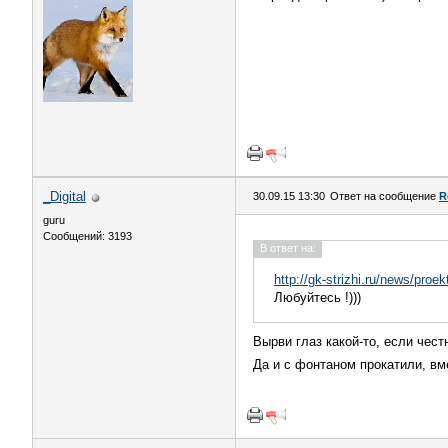
_Digital
30.09.15 13:30
Ответ на сообщение
R
guru
Сообщений: 3193
В ответ на:
http://gk-strizhi.ru/news/proe
Любуйтесь !)))
Вырви глаз какой-то, если чест
Да и с фонтаном прокатили, вм