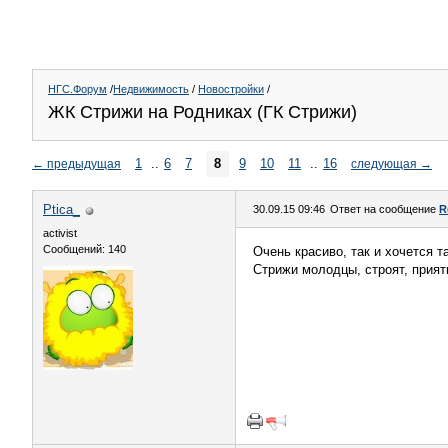
НГС.Форум
/
Недвижимость
/
Новостройки
/
ЖК Стрижи на Родниках (ГК Стрижи)
1
..
6
7
8
9
10
11
..
16
←
предыдущая
следующая
→
Ptica_
30.09.15 09:46
Ответ на сообщение
R
activist
Сообщений: 140
Очень красиво, так и хочется 
Стрижи молодцы, строят, прият