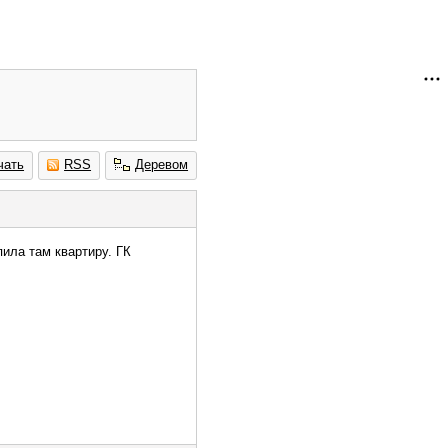
чать
RSS
Деревом
пила там квартиру. ГК