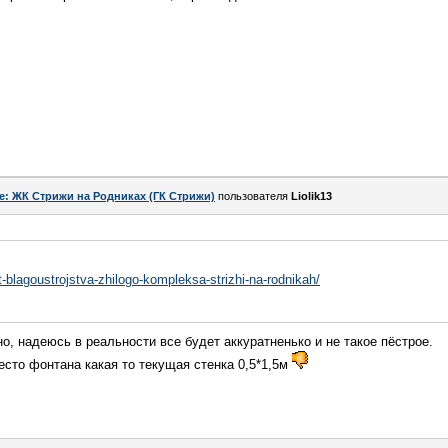
e: ЖК Стрижи на Родниках (ГК Стрижи)
пользователя
Liolik13
kt-blagoustrojstva-zhilogo-kompleksa-strizhi-na-rodnikah/
но, надеюсь в реальности все будет аккуратненько и не такое пёстрое.
есто фонтана какая то текущая стенка 0,5*1,5м