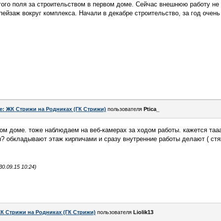
ого поля за строительством в первом доме. Сейчас внешнюю работу не т
 пейзаж вокруг комплекса. Начали в декабре строительство, за год очен
e: ЖК Стрижи на Родниках (ГК Стрижи)
пользователя
Ptica_
ом доме. тоже наблюдаем на веб-камерах за ходом работы. кажется тааа
ы? обкладывают этаж кирпичами и сразу внутренние работы делают ( стяж
0.09.15 10:24)
К Стрижи на Родниках (ГК Стрижи)
пользователя
Liolik13