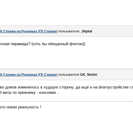
К Стрижи на Родниках (ГК Стрижи)
пользователя
_Digital
очная пирамида? (хоть бы обещанный фонтан))
К Стрижи на Родниках (ГК Стрижи)
пользователя
GK_Strizhi
тво домов изменилось в худшую сторону, да ещё и на благоустройстве с
 метр по прежнему - конскими ..
 это новая реальность !