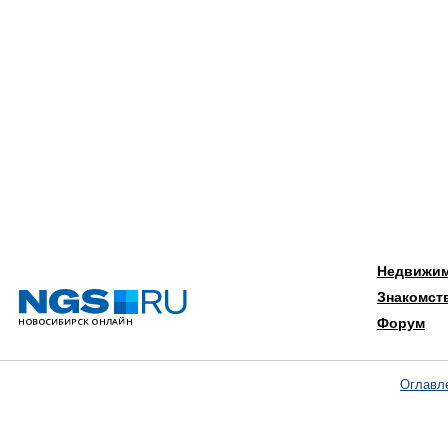
Недвижи
Знакомст
Форум
Оглавл