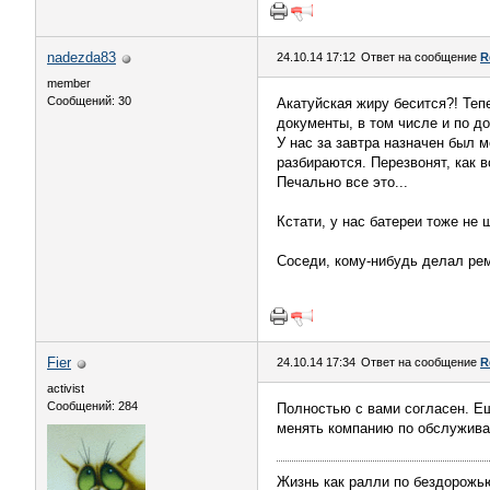
nadezda83
24.10.14 17:12
Ответ на сообщение
R
member
Сообщений: 30
Акатуйская жиру бесится?! Теп
документы, в том числе и по д
У нас за завтра назначен был м
разбираются. Перезвонят, как в
Печально все это...
Кстати, у нас батереи тоже не 
Соседи, кому-нибудь делал рем
Fier
24.10.14 17:34
Ответ на сообщение
R
activist
Сообщений: 284
Полностью с вами согласен. Ещ
менять компанию по обслужива
Жизнь как ралли по бездорожью,