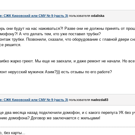
e: СЖК Кировский или СМУ № 9 (часть 3)
пользователя
odaliska
ерь они будут на нас наживаться?! Разве они не должны принять от про
омофону?! А что делать тем, кто уже поставил трубки?
онтаж трубки. Позвонили, сказали, что оборудование с главной двери сн
се решится.
шибко жарко греют. Мы еще не заехали, и даже ремонт не начали. Но все
онт нерусский мужичок Азим?))) есть отзывы по его работе?
e: СЖК Кировский или СМУ № 9 (часть 3)
пользователя
nadezda83
е два месяца назад подключили домофон, и с какого перепуга УК без у
нию домофона? Договор же заключается с жильцами!
 без карты...