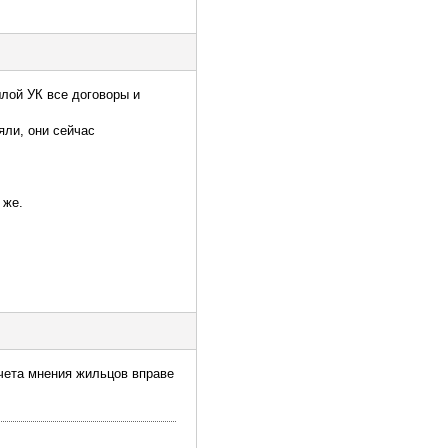
шлой УК все договоры и
яли, они сейчас
 же.
чета мнения жильцов вправе