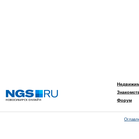
Недвижи
Знакомст
Форум
Оглавл