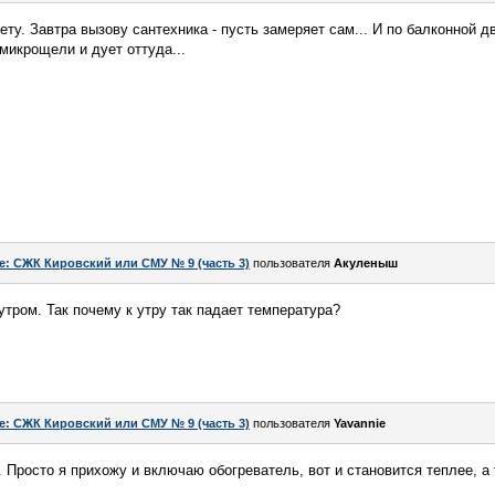
ту. Завтра вызову сантехника - пусть замеряет сам... И по балконной дв
микрощели и дует оттуда...
e: СЖК Кировский или СМУ № 9 (часть 3)
пользователя
Акуленыш
утром. Так почему к утру так падает температура?
e: СЖК Кировский или СМУ № 9 (часть 3)
пользователя
Yavannie
 Просто я прихожу и включаю обогреватель, вот и становится теплее, а 