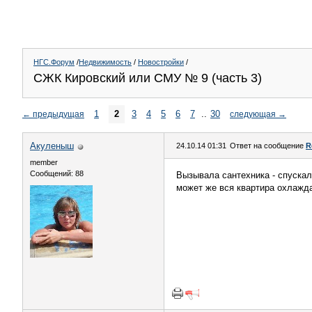
НГС.Форум
/
Недвижимость
/
Новостройки
/
СЖК Кировский или СМУ № 9 (часть 3)
1
2
3
4
5
6
7
..
30
←
предыдущая
следующая
→
Акуленыш
24.10.14 01:31
Ответ на сообщение
R
member
Сообщений: 88
Вызывала сантехника - спускал
может же вся квартира охлаждат