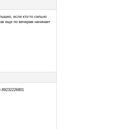
лышно, если кто-то сильно
так еще по вечерам начинает
т.89232226801