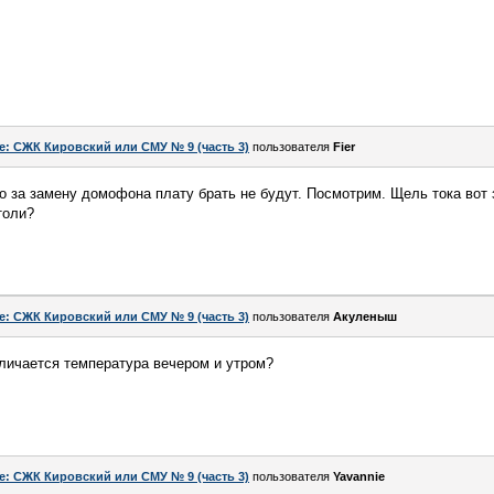
e: СЖК Кировский или СМУ № 9 (часть 3)
пользователя
Fier
то за замену домофона плату брать не будут. Посмотрим. Щель тока вот 
толи?
e: СЖК Кировский или СМУ № 9 (часть 3)
пользователя
Акуленыш
личается температура вечером и утром?
e: СЖК Кировский или СМУ № 9 (часть 3)
пользователя
Yavannie