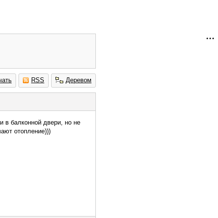
чать
RSS
Деревом
и в балконной двери, но не
чают отопление)))