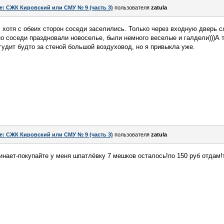
e: СЖК Кировский или СМУ № 9 (часть 3)
пользователя
zatula
, хотя с обеих сторон соседи заселились. Только через входную дверь с
о соседи праздновали новоселье, были немного веселые и галдели)))А 
гудит будто за стеной большой воздуховод, но я привыкла уже.
e: СЖК Кировский или СМУ № 9 (часть 3)
пользователя
zatula
инает-покупайте у меня шпатлёвку 7 мешков осталось!по 150 руб отдам!