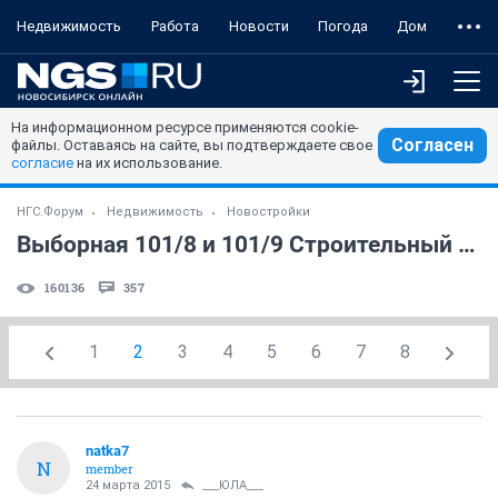
Недвижимость
Работа
Новости
Погода
Дом
На информационном ресурсе применяются cookie-
Согласен
файлы. Оставаясь на сайте, вы подтверждаете свое
согласие
на их использование.
НГС.Форум
Недвижимость
Новостройки
Выборная 101/8 и 101/9 Строительный трест 43
160136
357
1
2
3
4
5
6
7
8
natka7
N
member
24 марта 2015
___ЮЛА___