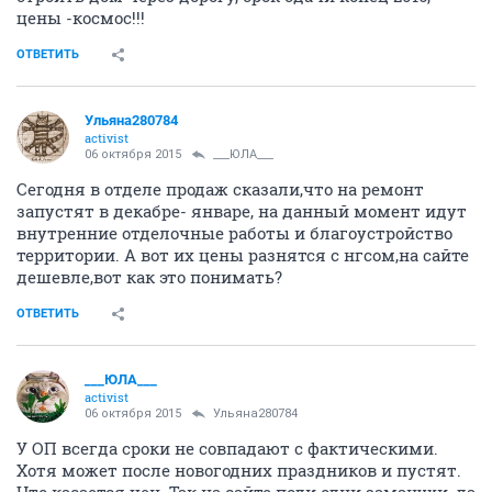
цены -космос!!!
ОТВЕТИТЬ
Ульяна280784
activist
06 октября 2015
___ЮЛА___
Сегодня в отделе продаж сказали,что на ремонт
запустят в декабре- январе, на данный момент идут
внутренние отделочные работы и благоустройство
территории. А вот их цены разнятся с нгсом,на сайте
дешевле,вот как это понимать?
ОТВЕТИТЬ
___ЮЛА___
activist
06 октября 2015
Ульяна280784
У ОП всегда сроки не совпадают с фактическими.
Хотя может после новогодних праздников и пустят.
Что касается цен. Так на сайте поди одни заманухи, да