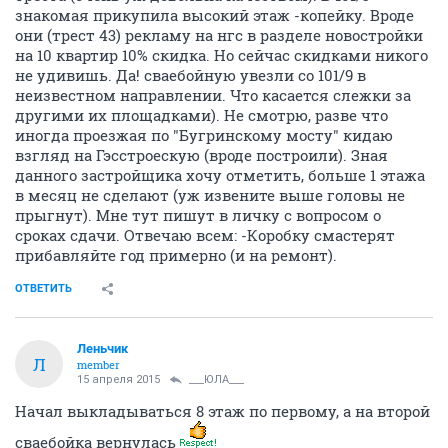
знакомая прикупила высокий этаж -копейку. Вроде
они (трест 43) рекламу на нгс в разделе новостройки
на 10 квартир 10% скидка. Но сейчас скидками никого
не удивишь. Да! сваебойную увезли со 101/9 в
неизвестном направлении. Что касается слежки за
другими их площадками). Не смотрю, разве что
иногда проезжая по "Бугринскому мосту" кидаю
взгляд на Гэсстроескую (вроде построили). Зная
данного застройщика хочу отметить, больше 1 этажа
в месяц не сделают (уж извените выше головы не
прыгнут). Мне тут пишут в личку с вопросом о
сроках сдачи. Отвечаю всем: -Коробку смастерят
прибавляйте год примерно (и на ремонт).
ОТВЕТИТЬ
Леньчик
Л
member
15 апреля 2015
___ЮЛА___
Начал выкладываться 8 этаж по первому, а на второй
сваебойка вернулась