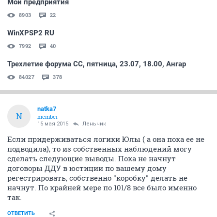
Мои предприятия
8903
22
WinXPSP2 RU
7992
40
Трехлетие форума СС, пятница, 23.07, 18.00, Ангар
84027
378
natka7
N
member
15 мая 2015
Леньчик
Если придерживаться логики Юлы ( а она пока ее не
подводила), то из собственных наблюдений могу
сделать следующие выводы. Пока не начнут
договоры ДДУ в юстиции по вашему дому
регестрировать, собственно "коробку" делать не
начнут. По крайней мере по 101/8 все было именно
так.
ОТВЕТИТЬ