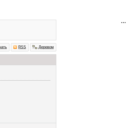
чать
RSS
Деревом