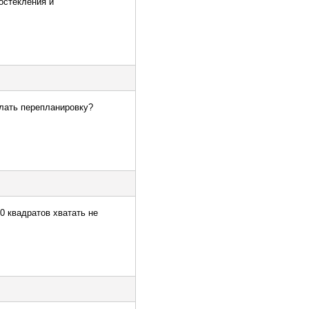
 остекления и
елать перепланировку?
0 квадратов хватать не