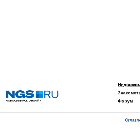
Недвижи
Знакомст
Форум
Оглавл