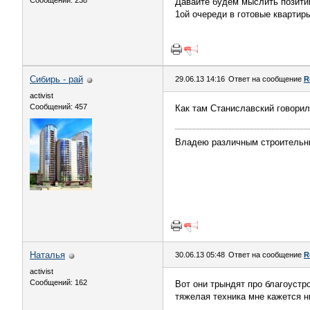
Сообщений: 238
Давайте будем мыслить позитив
1ой очереди в готовые квартиры
Сибирь - рай
29.06.13 14:16
Ответ на сообщение
R
activist
Сообщений: 457
Как там Станиславский говори
Владею различным строительн
Haтaлья
30.06.13 05:48
Ответ на сообщение
R
activist
Сообщений: 162
Вот они трындят про благоустро
тяжелая техника мне кажется н