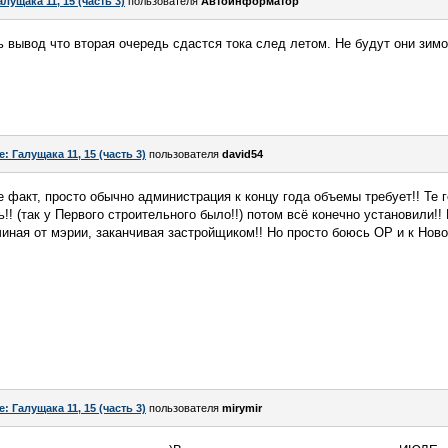
алущака 11, 15 (часть 3)
пользователя
Автоинформатор
 вывод что вторая очередь сдастся тока след летом. Не будут они зимо
e: Галущака 11, 15 (часть 3)
пользователя
david54
е факт, просто обычно администрация к концу года объемы требует!! Те г
! (так у Первого строительного было!!) потом всё конечно установили!!
чиная от мэрии, заканчивая застройщиком!! Но просто боюсь ОР и к Ново
e: Галущака 11, 15 (часть 3)
пользователя
mirymir