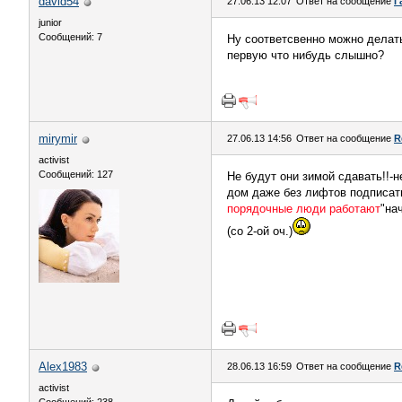
david54
27.06.13 12:07
Ответ на сообщение
Г
junior
Сообщений: 7
Ну соответсвенно можно делать
первую что нибудь слышно?
mirymir
27.06.13 14:56
Ответ на сообщение
R
activist
Сообщений: 127
Не будут они зимой сдавать!!-н
дом даже без лифтов подписать!
порядочные люди работают
"на
(со 2-ой оч.)
Alex1983
28.06.13 16:59
Ответ на сообщение
R
activist