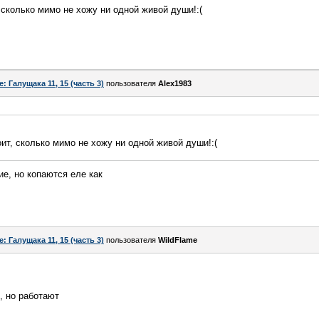
 сколько мимо не хожу ни одной живой души!:(
e: Галущака 11, 15 (часть 3)
пользователя
Alex1983
оит, сколько мимо не хожу ни одной живой души!:(
ие, но копаются еле как
e: Галущака 11, 15 (часть 3)
пользователя
WildFlame
ы, но работают