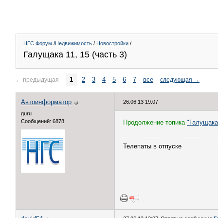
НГС.Форум
/
Недвижимость
/
Новостройки
/
Галущака 11, 15 (часть 3)
1
2
3
4
5
6
7
все
←
предыдущая
следующая
→
Автоинформатор
26.06.13 19:07
guru
Сообщений: 6878
Продолжение топика
"Галущака 
Телепаты в отпуске