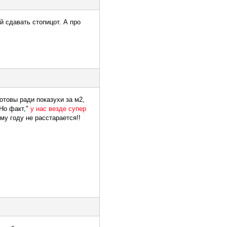
й сдавать стопицот. А про
отовы ради показухи за м2,
 Но факт,"
у нас везде супер
му году не расстарается!!