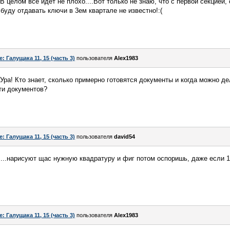
!В целом всё идёт не плохо....Вот только не знаю, что с первой секцией,
к буду отдавать ключи в 3ем квартале не известно!:(
e: Галущака 11, 15 (часть 3)
пользователя
Alex1983
Ура! Кто знает, сколько примерно готовятся документы и когда можно д
ти документов?
e: Галущака 11, 15 (часть 3)
пользователя
david54
....нарисуют щас нужную квадратуру и фиг потом оспоришь, даже если 1
e: Галущака 11, 15 (часть 3)
пользователя
Alex1983