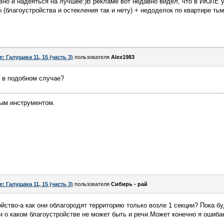
но и надеяться на лучшее:)В рекламе вот недавно видел, что в ИЮЛЕ у
 (благоустройства и остекления так и нету) + недоделок по квартире тьм
e: Галущака 11, 15 (часть 3)
пользователя
Alex1983
л в подобном случае?
ым инструментом.
e: Галущака 11, 15 (часть 3)
пользователя
Сибирь - рай
йство-а как они облагородят территорию только возле 1 секции? Пока бу
и о каком благоустройстве не может быть и речи.Может конечно я ошиба