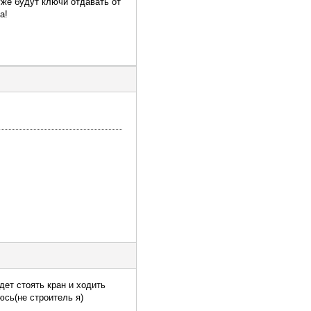
же будут ключи отдавать от
а!
дет стоять кран и ходить
юсь(не строитель я)