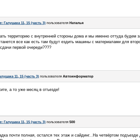
e: Галущака 11, 15 (часть 3)
пользователя
Haтaлья
вать территорию с внутренней стороны дома и мы именно оттуда будем 
станется все как есть там будут ездить машины с материалами для втор
у сдачи первой очереди????
алущака 11, 15 (часть 3)
пользователя
Автоинформатор
ите, а то уже месяц в отъезде!
e: Галущака 11, 15 (часть 3)
пользователя
500
ладка почти полная, остался тех этаж и сайдинг...На четвёртом подъезд