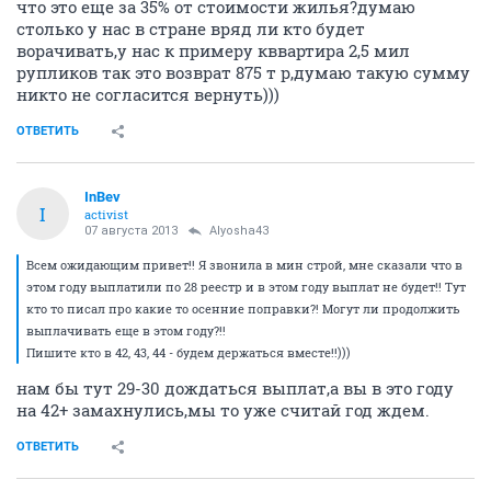
что это еще за 35% от стоимости жилья?думаю
столько у нас в стране вряд ли кто будет
ворачивать,у нас к примеру кввартира 2,5 мил
рупликов так это возврат 875 т р,думаю такую сумму
никто не согласится вернуть)))
ОТВЕТИТЬ
InBev
I
activist
07 августа 2013
Alyosha43
Всем ожидающим привет!! Я звонила в мин строй, мне сказали что в
этом году выплатили по 28 реестр и в этом году выплат не будет!! Тут
кто то писал про какие то осенние поправки?! Могут ли продолжить
выплачивать еще в этом году?!!
Пишите кто в 42, 43, 44 - будем держаться вместе!!)))
нам бы тут 29-30 дождаться выплат,а вы в это году
на 42+ замахнулись,мы то уже считай год ждем.
ОТВЕТИТЬ