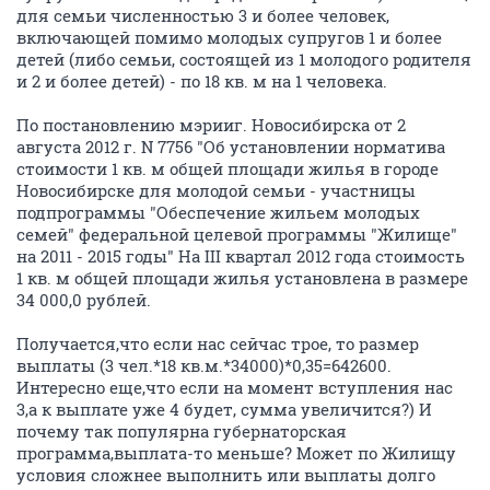
для семьи численностью 3 и более человек,
включающей помимо молодых супругов 1 и более
детей (либо семьи, состоящей из 1 молодого родителя
и 2 и более детей) - по 18 кв. м на 1 человека.
По постановлению мэрииг. Новосибирска от 2
августа 2012 г. N 7756 "Об установлении норматива
стоимости 1 кв. м общей площади жилья в городе
Новосибирске для молодой семьи - участницы
подпрограммы "Обеспечение жильем молодых
семей" федеральной целевой программы "Жилище"
на 2011 - 2015 годы" На III квартал 2012 года стоимость
1 кв. м общей площади жилья установлена в размере
34 000,0 рублей.
Получается,что если нас сейчас трое, то размер
выплаты (3 чел.*18 кв.м.*34000)*0,35=642600.
Интересно еще,что если на момент вступления нас
3,а к выплате уже 4 будет, сумма увеличится?) И
почему так популярна губернаторская
программа,выплата-то меньше? Может по Жилищу
условия сложнее выполнить или выплаты долго