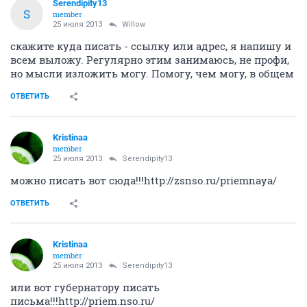
Serendipity13
S
member
25 июля 2013
Willow
скажите куда писать - ссылку или адрес, я напишу и
всем выложу. Регулярно этим занимаюсь, не профи,
но мысли изложить могу. Помогу, чем могу, в общем
ОТВЕТИТЬ
Kristinaa
member
25 июля 2013
Serendipity13
можно писать вот сюда!!!http://zsnso.ru/priemnaya/
ОТВЕТИТЬ
Kristinaa
member
25 июля 2013
Serendipity13
или вот губернатору писать
письма!!!http://priem.nso.ru/