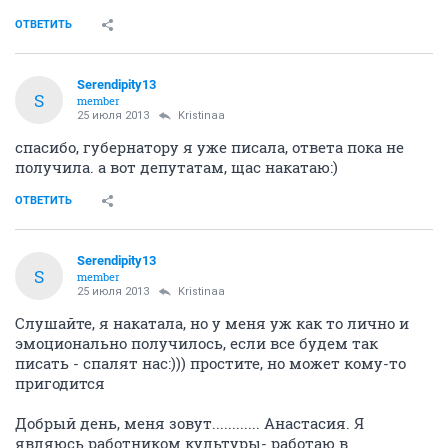
ОТВЕТИТЬ
Serendipity13
S
member
25 июля 2013
Kristinaa
спасибо, губернатору я уже писала, ответа пока не
получила. а вот депутатам, щас накатаю:)
ОТВЕТИТЬ
Serendipity13
S
member
25 июля 2013
Kristinaa
Слушайте, я накатала, но у меня уж как то лично и
эмоционально получилось, если все будем так
писать - спалят нас:))) простите, но может кому-то
пригодится
Добрый день, меня зовут............ Анастасия. Я
являюсь работником культуры- работаю в