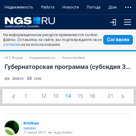
Недвижимость
Работа
Новости
Погода
Дом
На информационном ресурсе применяются cookie-
Согласен
файлы. Оставаясь на сайте, вы подтверждаете свое
согласие
на их использование.
НГС.Форум
Недвижимость
Новостройки
Губернаторская программа (субсидия 300 тыс. руб) (часть 7)
280619
1000
1
...
12
13
14
15
16
...
21
Kristinaa
member
11 июля 2013
жду_бабло