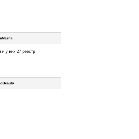
aMasha
 и у них 27 реестр
soBeauty