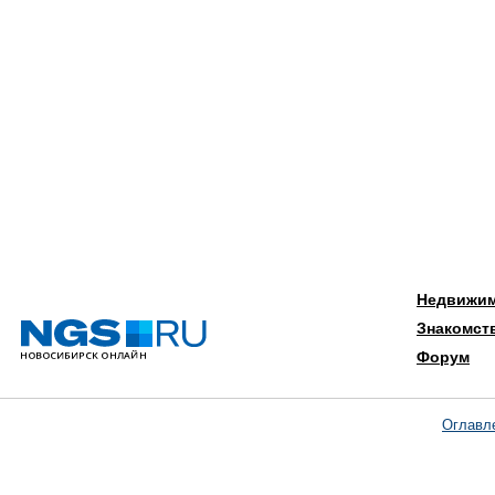
Недвижи
Знакомст
Форум
Оглавл