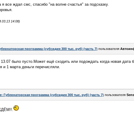
а я все ждал смс, спасибо "на волне счастья" за подсказку.
оровья.
.03.13 14:08)
убернаторская программа (субсидия 300 тыс. руб) (часть 7)
пользователя
Автоин
р 13.07 было пусто.Может ещё сходить или подождать когда новая дата 
я и 1 марта деньги перечисляли.
e: Губернаторская программа (субсидия 300 тыс. руб) (часть 7)
пользователя
Sen
ЖДЁМ!!.