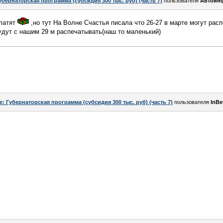
убернаторская программа (субсидия 300 тыс. руб) (часть 7)
пользователя
Автоин
платят
,но тут На Волне Счастья писала что 26-27 в марте могут рас
будут с нашим 29 м распечатывать(наш то маленький)
e: Губернаторская программа (субсидия 300 тыс. руб) (часть 7)
пользователя
InBe