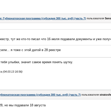
e: Губернаторская программа (субсидия 300 тыс. руб) (часть 7)
пользователя
Sen
реестр, тут же кто-то писал что 16 июля подавали документы и уже получ
сили... я тоже с этой датой в 28 реестре
 тебя улыбки, значит самое время понять шутку.
 (04.03.13 16:56)
убернаторская программа (субсидия 300 тыс. руб) (часть 7)
пользователя
stratosf
28, но мы подавали 18 августа