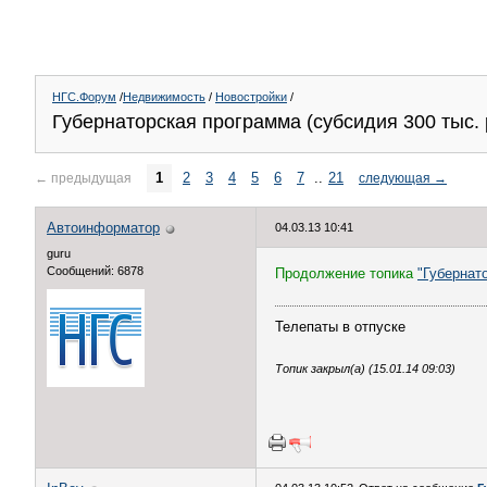
НГС.Форум
/
Недвижимость
/
Новостройки
/
Губернаторская программа (субсидия 300 тыс. р
1
2
3
4
5
6
7
..
21
←
предыдущая
следующая
→
Автоинформатор
04.03.13 10:41
guru
Сообщений: 6878
Продолжение топика
"Губернато
Телепаты в отпуске
Топик закрыл(а) (15.01.14 09:03)