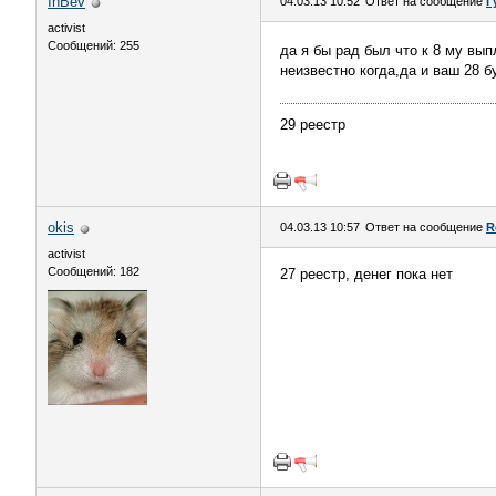
InBev
04.03.13 10:52
Ответ на сообщение
Г
activist
Сообщений: 255
да я бы рад был что к 8 му вы
неизвестно когда,да и ваш 28 
29 реестр
okis
04.03.13 10:57
Ответ на сообщение
R
activist
Сообщений: 182
27 реестр, денег пока нет