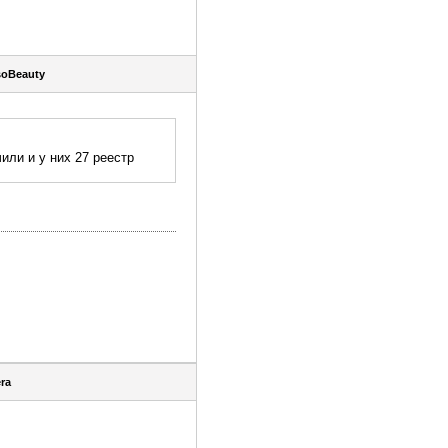
soBeauty
или и у них 27 реестр
era