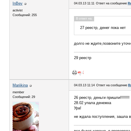
InBev
04.03.13 11:11
Ответ на сообщение
R
activist
Сообщений: 255
В ответ на:
27 реестр, денег пока нет
долго не ждите,позвоните уточ
29 реестр
Mariikina
04.03.13 11:14
Ответ на сообщение
R
member
Сообщений: 29
26 реестр, деньги пришли!!!!!!!!
28.02 упала денежка
Ура!
не ждала поступления, зашла в
все будет хорошо, я проверяла