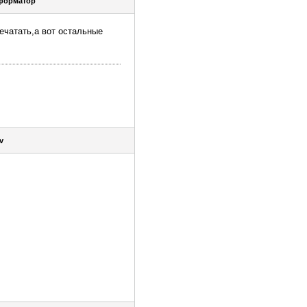
форматор
печатать,а вот остальные
v