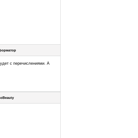
форматор
будет с перечислениями. А
soBeauty