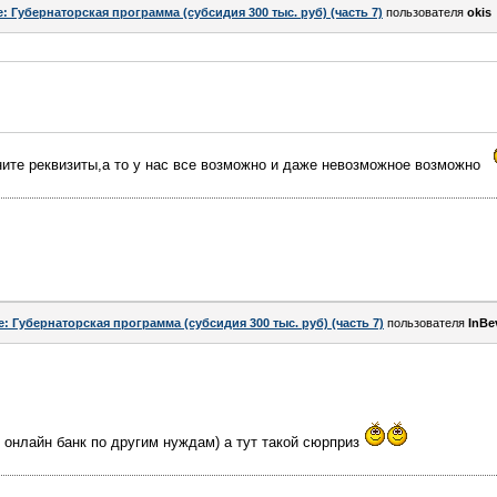
e: Губернаторская программа (субсидия 300 тыс. руб) (часть 7)
пользователя
okis
ните реквизиты,а то у нас все возможно и даже невозможное возможно
e: Губернаторская программа (субсидия 300 тыс. руб) (часть 7)
пользователя
InBe
 онлайн банк по другим нуждам) а тут такой сюрприз