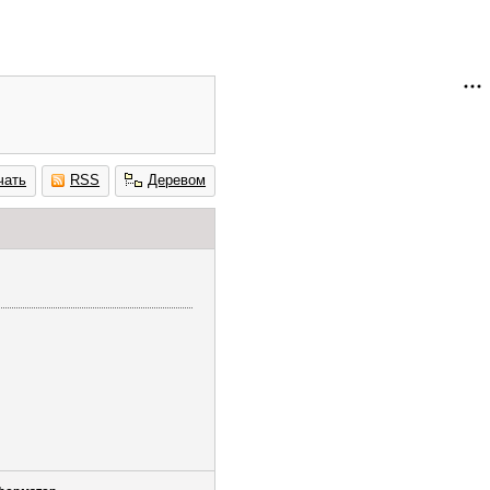
чать
RSS
Деревом