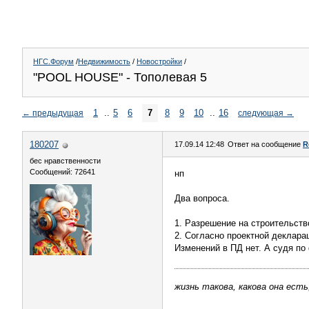
НГС.Форум
/
Недвижимость
/
Новостройки
/
"POOL HOUSE" - Тополевая 5
1
..
5
6
7
8
9
10
..
16
←
предыдущая
следующая
→
180207
17.09.14 12:48
Ответ на сообщение
R
бес нравственности
Сообщений: 72641
нп
Два вопроса.
1. Разрешение на строительство
2. Согласно проектной декларац
Изменений в ПД нет. А судя по 
жизнь такова, какова она есть