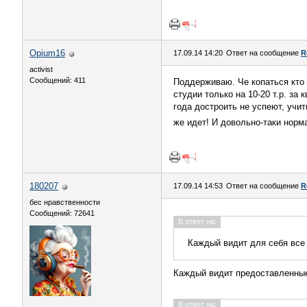
Opium16
17.09.14 14:20
Ответ на сообщение
R
activist
Сообщений: 411
Поддерживаю. Че копаться кто с
студии только на 10-20 т.р. за
года достроить не успеют, учит
же идет! И довольно-таки норм
180207
17.09.14 14:53
Ответ на сообщение
R
бес нравственности
Сообщений: 72641
В ответ на:
Каждый видит для себя все 
Каждый видит предоставленные
В ответ на: