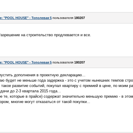
e: "POOL HOUSE" - Тополевая 5
пользователя
180207
азрешение на строительство продлевается и все.
e: "POOL HOUSE" - Тополевая 5
пользователя
180207
устить дополнения в проектную декларацию...
маю будет не меньше года задержка - это с учетом нынешних темпов стро
л такое развитие событий, покупал квартиру с премией в цене, по моим р
ачи до 2-3 квартала 2015 года...
е те, которые в прайсе) содержат значительно меньшую премию - в это
ом, многие могут отказаться от такой покупки...