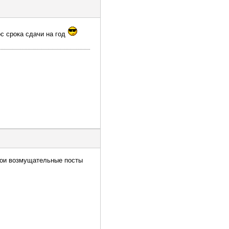
ос срока сдачи на год
 свои возмущательные посты