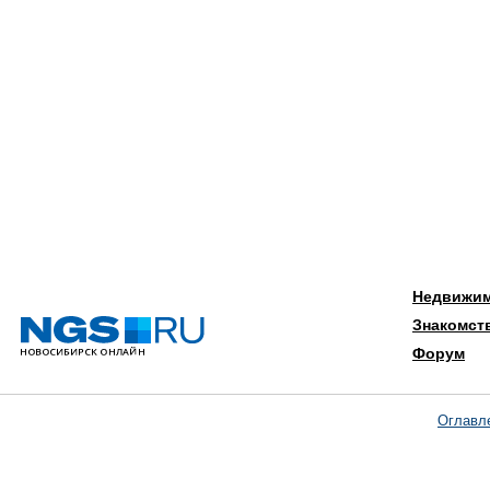
Недвижи
Знакомст
Форум
Оглавл