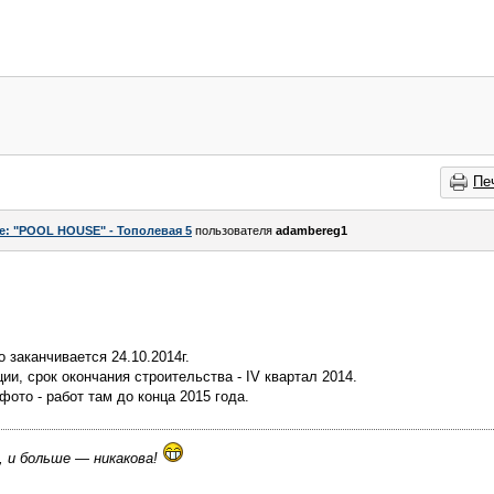
Пе
e: "POOL HOUSE" - Тополевая 5
пользователя
adambereg1
 заканчивается 24.10.2014г.
ии, срок окончания строительства - IV квартал 2014.
фото - работ там до конца 2015 года.
, и больше — никакова!