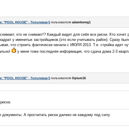
e: "POOL HOUSE" - Тополевая 5
пользователя
adambereg1
нимает, кто не снимает!? Каждый видит для себя все риски. Кто хочет р
 квадрат у именитых застройщиков.(это если учитывать район). Сразу было
ывая, что строить фактически начали с ИЮЛЯ 2013. Т.е. стройка идет чу
ально!
у меня тоже последняя информация, что сдача дома 2-3 кварта
e: "POOL HOUSE" - Тополевая 5
пользователя
Opium16
риски.
 документы. А просчитать риски далеко не каждому под силу.