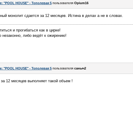
e: "POOL HOUSE" - Тополевая 5
пользователя
Opium16
жный монолит сдается за 12 месяцев. Истина в делах а не в словах.
иться и прогибаться как в цирке!
о незаконно, либо ведёт к ожирению!
e: "POOL HOUSE" - Тополевая 5
пользователя
саныч2
 за 12 месяцев выполняет такой объем !