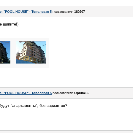
e: "POOL HOUSE" - Тополевая 5
пользователя
180207
е шипите!)
e: "POOL HOUSE" - Тополевая 5
пользователя
Opium16
будут "апартаменты", без вариантов?