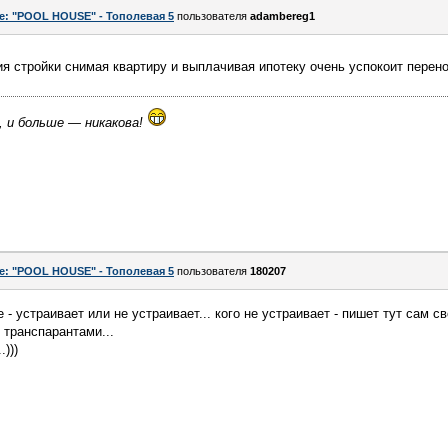
e: "POOL HOUSE" - Тополевая 5
пользователя
adambereg1
ия стройки снимая квартиру и выплачивая ипотеку очень успокоит перен
, и больше — никакова!
e: "POOL HOUSE" - Тополевая 5
пользователя
180207
е - устраивает или не устраивает... кого не устраивает - пишет тут сам
 транспарантами...
)))