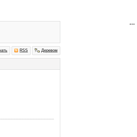
чать
RSS
Деревом