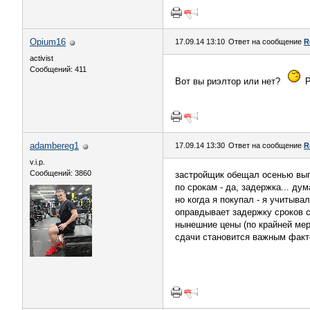
Opium16
17.09.14 13:10
Ответ на сообщение
R
activist
Сообщений: 411
Вот вы риэлтор или нет?
Р
adambereg1
17.09.14 13:30
Ответ на сообщение
R
v.i.p.
Сообщений: 3860
застройщик обещал осенью вып
по срокам - да, задержка... ду
но когда я покупал - я учитыва
оправдывает задержку сроков сд
нынешние цены (по крайней мер
сдачи становится важным фактор