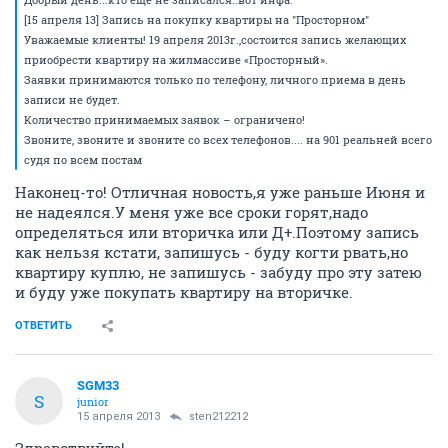
[15 апреля 13] Запись на покупку квартиры на "Просторном"
Уважаемые клиенты! 19 апреля 2013г.,состоится запись желающих
приобрести квартиру на жилмассиве «Просторный».
Заявки принимаются только по телефону, личного приема в день
записи не будет.
Количество принимаемых заявок – ограничено!
Звоните, звоните и звоните со всех телефонов.... на 901 реальней всего
судя по всем постам
Наконец-то! Отличная новость,я уже раньше Июня и
не надеялся.У меня уже все сроки горят,надо
определяться или вторичка или Д+.Поэтому запись
как нельзя кстати, запишусь - буду когти рвать,но
квартиру куплю, не запишусь - забуду про эту затею
и буду уже покупать квартиру на вторичке.
ОТВЕТИТЬ
SGM33
S
junior
15 апреля 2013
sten212212