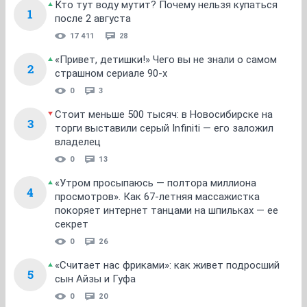
Кто тут воду мутит? Почему нельзя купаться
1
после 2 августа
17 411
28
«Привет, детишки!» Чего вы не знали о самом
2
страшном сериале 90-х
0
3
Стоит меньше 500 тысяч: в Новосибирске на
3
торги выставили серый Infiniti — его заложил
владелец
0
13
«Утром просыпаюсь — полтора миллиона
4
просмотров». Как 67-летняя массажистка
покоряет интернет танцами на шпильках — ее
секрет
0
26
«Считает нас фриками»: как живет подросший
5
сын Айзы и Гуфа
0
20