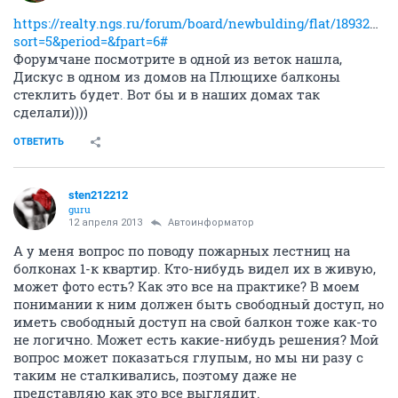
https://realty.ngs.ru/forum/board/newbulding/flat/189325861
sort=5&period=&fpart=6#
Форумчане посмотрите в одной из веток нашла,
Дискус в одном из домов на Плющихе балконы
стеклить будет. Вот бы и в наших домах так
сделали))))
ОТВЕТИТЬ
sten212212
guru
12 апреля 2013
Автоинформатор
А у меня вопрос по поводу пожарных лестниц на
болконах 1-к квартир. Кто-нибудь видел их в живую,
может фото есть? Как это все на практике? В моем
понимании к ним должен быть свободный доступ, но
иметь свободный доступ на свой балкон тоже как-то
не логично. Может есть какие-нибудь решения? Мой
вопрос может показаться глупым, но мы ни разу с
таким не сталкивались, поэтому даже не
представляю как это все выглядит.