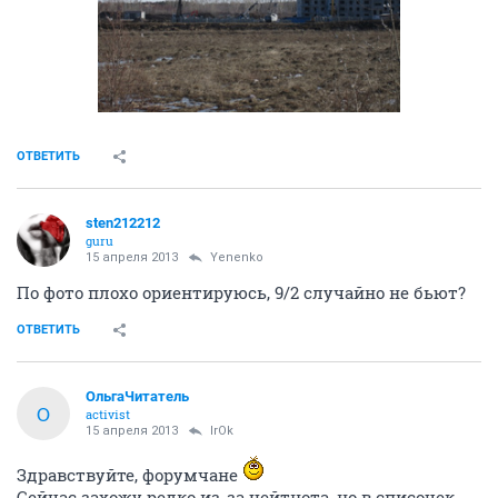
ОТВЕТИТЬ
sten212212
guru
15 апреля 2013
Yenenko
По фото плохо ориентируюсь, 9/2 случайно не бьют?
ОТВЕТИТЬ
ОльгаЧитатель
О
activist
15 апреля 2013
IrOk
Здравствуйте, форумчане
Сейчас захожу редко из-за цейтнота, но в списочек