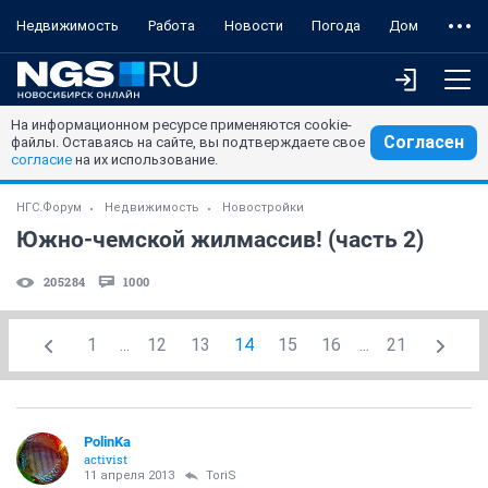
Недвижимость
Работа
Новости
Погода
Дом
На информационном ресурсе применяются cookie-
Согласен
файлы. Оставаясь на сайте, вы подтверждаете свое
согласие
на их использование.
НГС.Форум
Недвижимость
Новостройки
Южно-чемской жилмассив! (часть 2)
205284
1000
1
...
12
13
14
15
16
...
21
PolinKa
activist
11 апреля 2013
ToriS