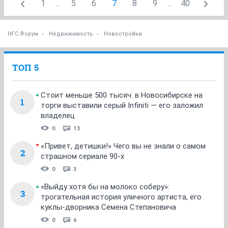
1
...
5
6
7
8
9
...
40
НГС.Форум
Недвижимость
Новостройки
ТОП 5
Стоит меньше 500 тысяч: в Новосибирске на
1
торги выставили серый Infiniti — его заложил
владелец
0
13
«Привет, детишки!» Чего вы не знали о самом
2
страшном сериале 90-х
0
3
«Выйду хотя бы на молоко соберу»:
3
трогательная история уличного артиста, его
куклы-дворника Семена Степановича
0
6