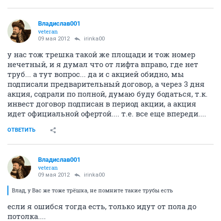
Владислав001
veteran
09 мая 2012
irinka00
у нас тож трешка такой же площади и тож номер
нечетный, и я думал что от лифта вправо, где нет
труб... а тут вопрос... да и с акцией обидно, мы
подписали предварительный договор, а через 3 дня
акция, содрали по полной, думаю буду бодаться, т.к.
инвест договор подписан в период акции, а акция
идет официальной офертой.... т.е. все еще впереди....
ОТВЕТИТЬ
Владислав001
veteran
09 мая 2012
irinka00
Влад, у Вас же тоже трёшка, не помните такие трубы есть
если я ошибся тогда есть, только идут от пола до
потолка....