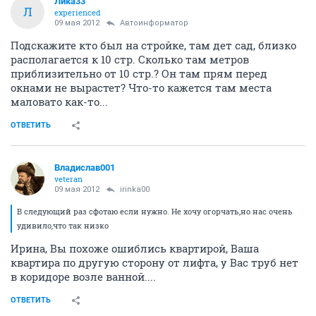
Лика33
Л
experienced
09 мая 2012
Автоинформатор
Подскажите кто был на стройке, там дет сад, близко
располагается к 10 стр. Сколько там метров
приблизительно от 10 стр.? Он там прям перед
окнами не вырастет? Что-то кажется там места
маловато как-то...
ОТВЕТИТЬ
Владислав001
veteran
09 мая 2012
irinka00
В следующий раз сфотаю если нужно. Не хочу огорчать,но нас очень
удивило,что так низко
Ирина, Вы похоже ошиблись квартирой, Ваша
квартира по другую сторону от лифта, у Вас труб нет
в коридоре возле ванной....
ОТВЕТИТЬ