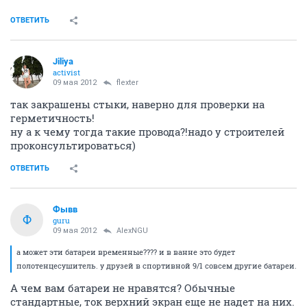
ОТВЕТИТЬ
Jiliya
activist
09 мая 2012
flexter
так закрашены стыки, наверно для проверки на
герметичность!
ну а к чему тогда такие провода?!надо у строителей
проконсультироваться)
ОТВЕТИТЬ
Фывв
Ф
guru
09 мая 2012
AlexNGU
а может эти батареи временные???? и в ванне это будет
полотенцесушитель. у друзей в спортивной 9/1 совсем другие батареи.
А чем вам батареи не нравятся? Обычные
стандартные, ток верхний экран еще не надет на них.