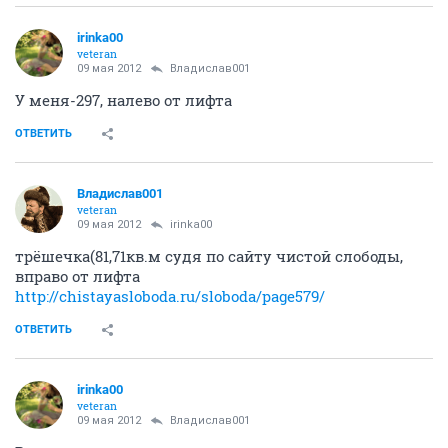
irinka00
veteran
09 мая 2012
Владислав001
У меня-297, налево от лифта
ОТВЕТИТЬ
Владислав001
veteran
09 мая 2012
irinka00
трёшечка(81,71кв.м судя по сайту чистой слободы,
вправо от лифта
http://chistayasloboda.ru/sloboda/page579/
ОТВЕТИТЬ
irinka00
veteran
09 мая 2012
Владислав001