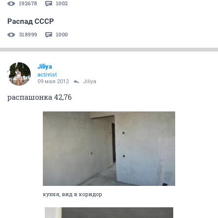
192678
1002
Распад СССР
318999
1000
Jiliya
activist
09 мая 2012
Jiliya
распашонка 42,76
кухня, вид в коридор