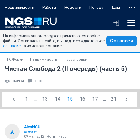
Недвижимость
Работа
Новости
Погода
Дом
На информационном ресурсе применяются cookie-
Согласен
файлы. Оставаясь на сайте, вы подтверждаете свое
согласие
на их использование.
НГС.Форум
Недвижимость
Новостройки
Чистая Слобода 2 (II очередь) (часть 5)
168974
1000
1
...
13
14
15
16
17
...
21
AlexNGU
A
activist
09 мая 2012
irinka00