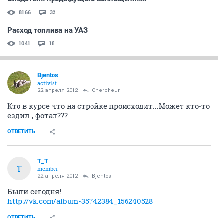
8166
32
Расход топлива на УАЗ
1041
18
Bjentos
activist
22 апреля 2012
Сhercheur
Кто в курсе что на стройке происходит...Может кто-то
ездил , фотал???
ОТВЕТИТЬ
T_T
T
member
22 апреля 2012
Bjentos
Были сегодня!
http://vk.com/album-35742384_156240528
ОТВЕТИТЬ