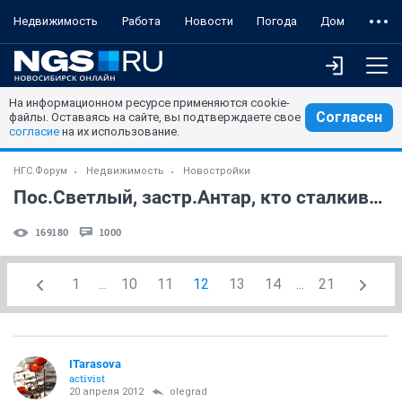
Недвижимость
Работа
Новости
Погода
Дом
На информационном ресурсе применяются cookie-
Согласен
файлы. Оставаясь на сайте, вы подтверждаете свое
согласие
на их использование.
НГС.Форум
Недвижимость
Новостройки
Пос.Светлый, застр.Антар, кто сталкивался? (часть 3)
169180
1000
1
...
10
11
12
13
14
...
21
ITarasova
activist
20 апреля 2012
olegrad