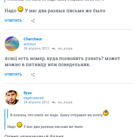
Надо
У нас два разных письма же было
ОТВЕТИТЬ
Сhercheur
activist
24 апреля 2012
не_коша
ясно) есть номер, куда позвонить узнать? может
можно в пятницу или понедельник.
ОТВЕТИТЬ
ilyas
experienced
24 апреля 2012
не_коша
Я поняла, что ехать не надо. ilyasу отправят на почту
Надо
У нас два разных письма же было
Ответ одинаковый будет.