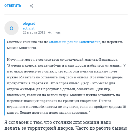
ОТВЕТИТЬ
olegrad
O
activist
25 марта 2012
ilyas
Светлый конечно это не
Спальный район Копенгагена
, но перенять
можно много что.
И тут я не могу не согласиться со следующей мыслью Варламова:
"Я очень надеюсь, когда-нибудь и наши дворы избавятся от машин. У
нас люди почему-то считают, что если они купили машину, то ее
нужно обязательно оставлять под своим окном. В результате дворы
превратили в парковки. Это неправильно. Двор - это место для
отдыха жильцов, для прогулок с детьми, собачками. Для игр,
шашлыков, катания на велосипедах. Машины нужно оставлять на
перехватывающих парковках на границах кварталов. Ничего
страшного с автомобилистом не случится, если он пройдет до дома 10
минут. Пешие прогулки полезны для здоровья. "
Я согласен с тем, что стоянки для машин надо
делать за территорией дворов. Часто по работе бываю