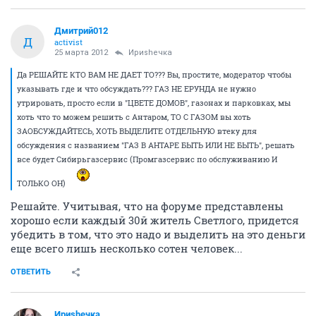
Дмитрий012
Д
activist
25 марта 2012
Ириshечка
Да РЕШАЙТЕ КТО ВАМ НЕ ДАЕТ ТО??? Вы, простите, модератор чтобы
указывать где и что обсуждать??? ГАЗ НЕ ЕРУНДА не нужно
утрировать, просто если в "ЦВЕТЕ ДОМОВ", газонах и парковках, мы
хоть что то можем решить с Антаром, ТО С ГАЗОМ вы хоть
ЗАОБСУЖДАЙТЕСЬ, ХОТЬ ВЫДЕЛИТЕ ОТДЕЛЬНУЮ втеку для
обсуждения с названием "ГАЗ В АНТАРЕ БЫТЬ ИЛИ НЕ БЫТЬ", решать
все будет Сибирьгазсервис (Промгазсервис по обслуживанию И
ТОЛЬКО ОН)
Решайте. Учитывая, что на форуме представлены
хорошо если каждый 30й житель Светлого, придется
убедить в том, что это надо и выделить на это деньги
еще всего лишь несколько сотен человек...
ОТВЕТИТЬ
Ириshечка