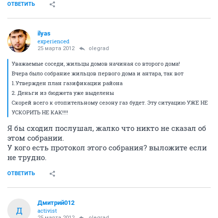
ОТВЕТИТЬ
ilyas
experienced
25 марта 2012
olegrad
Уважаемые соседи, жильцы домов начиная со второго дома!
Вчера было собрание жильцов первого дома и антара, так вот
1.Утвержден план газификации района
2. Деньги из бюджета уже выделены
Скорей всего к отопительному сезону газ будет. Эту ситуацию УЖЕ НЕ
УСКОРИТЬ НЕ КАК!!!!
Я бы сходил послушал, жалко что никто не сказал об
этом собрании.
У кого есть протокол этого собрания? выложите если
не трудно.
ОТВЕТИТЬ
Дмитрий012
Д
activist
25 марта 2012
olegrad