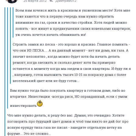
25 марта 2012
Дмитрий012
Всем нам хочеися жить в красивом и ухоженном месте! Хотя мне
тоже кажется что в первую очередь нам нужно обратить
внимание на газ, сроки и качество стройки. Хотя людей можно
понять - все живут в предвкушении своих новенькмх квартирок,
уж очень хочется начать обхаживать их!
Строить замки из песка - это хорошо и красиво. Главное помнить -
что они ИЗ ПЕСКА.... А на данный момент - нет ни дома, ни газа. А
значит непонятно , когда можно будет хотя бы начать делать
ремонт, когда заезжать и сколько денег хотя бы примерно
останется к моменту когда мы заедем в свои квартиры. И буду ли я
, например, готов выложить тысяч 10-15 за покраску дома с более
веселенький цвет или не буду готов...
Вам нужно тогда было покупать квартиру в готовом доме, либо во
вторичке. Инвестиции -всегда риск, НО оправданный, если с умом
инвестировать
Что мне нужно делать, я решу без вас. Думаю, это очевидно. Хотите
поговорить про будущий цвет домов и чтоб там никто не дай бог про
всякую ерунду типа газа не писал - заведите отдельную ветку на
форуме... Это не сложно...