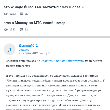
это ж надо было ТАК заехать?! смех и слезы
2253
29
sms в Москву на МТС-вский номер
1282
12
Дмитрий012
Д
activist
25 марта 2012
ilyas
Светлый конечно это не
Спальный район Копенгагена
, но перенять
можно много что.
И тут я не могу не согласиться со следующей мыслью Варламова:
"Я очень надеюсь, когда-нибудь и наши дворы избавятся от машин. У
нас люди почему-то считают, что если они купили машину, то ее
нужно обязательно оставлять под своим окном. В результате дворы
превратили в парковки. Это неправильно. Двор - это место для
отдыха жильцов, для прогулок с детьми, собачками. Для игр,
шашлыков, катания на велосипедах. Машины нужно оставлять на
перехватывающих парковках на границах кварталов. Ничего