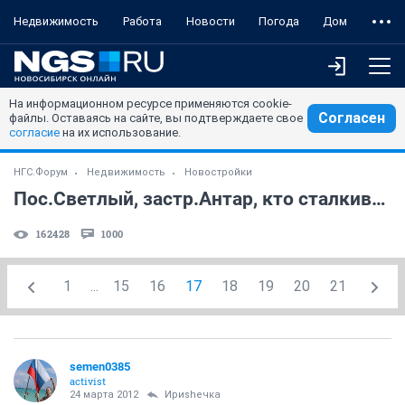
Недвижимость
Работа
Новости
Погода
Дом
На информационном ресурсе применяются cookie-
Согласен
файлы. Оставаясь на сайте, вы подтверждаете свое
согласие
на их использование.
НГС.Форум
Недвижимость
Новостройки
Пос.Светлый, застр.Антар, кто сталкивался? (часть 2)
162428
1000
1
...
15
16
17
18
19
20
21
semen0385
activist
24 марта 2012
Ириshечка