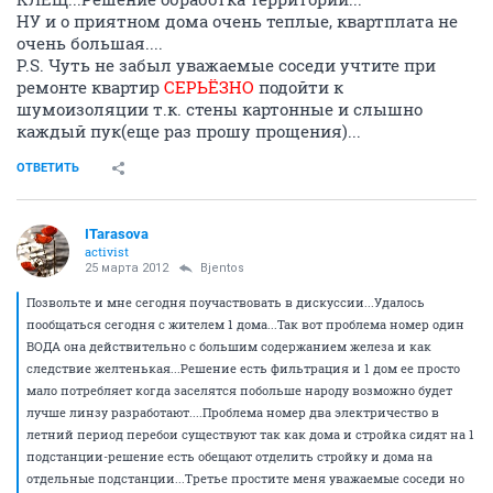
НУ и о приятном дома очень теплые, квартплата не
очень большая....
P.S. Чуть не забыл уважаемые соседи учтите при
ремонте квартир
СЕРЬЁЗНО
подойти к
шумоизоляции т.к. стены картонные и слышно
каждый пук(еще раз прошу прощения)...
ОТВЕТИТЬ
ITarasova
activist
25 марта 2012
Bjentos
Позвольте и мне сегодня поучаствовать в дискуссии...Удалось
пообщаться сегодня с жителем 1 дома...Так вот проблема номер один
ВОДА она действительно с большим содержанием железа и как
следствие желтенькая...Решение есть фильтрация и 1 дом ее просто
мало потребляет когда заселятся побольше народу возможно будет
лучше линзу разработают....Проблема номер два электричество в
летний период перебои существуют так как дома и стройка сидят на 1
подстанции-решение есть обещают отделить стройку и дома на
отдельные подстанции...Третье простите меня уважаемые соседи но