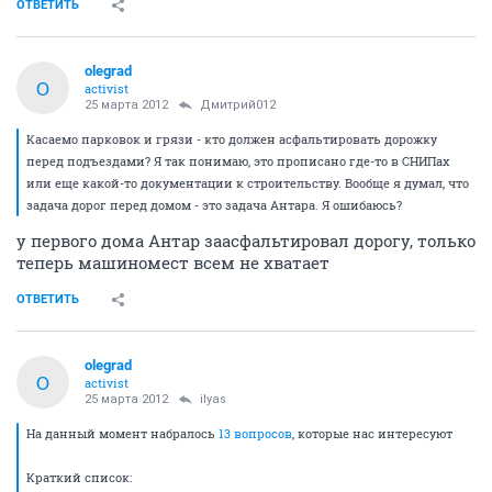
ОТВЕТИТЬ
olegrad
O
activist
25 марта 2012
Дмитрий012
Касаемо парковок и грязи - кто должен асфальтировать дорожку
перед подъездами? Я так понимаю, это прописано где-то в СНИПах
или еще какой-то документации к строительству. Вообще я думал, что
задача дорог перед домом - это задача Антара. Я ошибаюсь?
у первого дома Антар заасфальтировал дорогу, только
теперь машиномест всем не хватает
ОТВЕТИТЬ
olegrad
O
activist
25 марта 2012
ilyas
На данный момент набралось
13 вопросов
, которые нас интересуют
Краткий список: