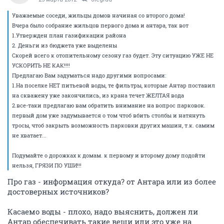
Уважаемые соседи, жильцы домов начиная со второго дома!
Вчера было собрание жильцов первого дома и антара, так вот
1.Утвержден план газификации района
2. Деньги из бюджета уже выделены
Скорей всего к отопительному сезону газ будет. Эту ситуацию УЖЕ НЕ
УСКОРИТЬ НЕ КАК!!!!
Предлагаю Вам задуматься надо другими вопросами:
1.На поселке НЕТ питьевой воды, те фильтры, которые Антар поставил
на скважену уже закончились, из крана течет ЖЕЛТАЯ вода
2.все-таки предлагаю вам обратить внимание на вопрос парковок.
первый дом уже задумывается о том чтоб вбить столбы и натянуть
тросы, чтоб закрыть возможность парковки других машин, т.к. самим
не хватает...
Подумайте о дорожках к домам. к первому и второму дому подойти
нельзя, ГРЯЗИ ПО УШИ!!!
Про газ - информация откуда? от Антара или из более
достоверных источников?
Касаемо воды - плохо, надо выяснить, должен ли
Антар обеспечивать такие вещи или это уже на