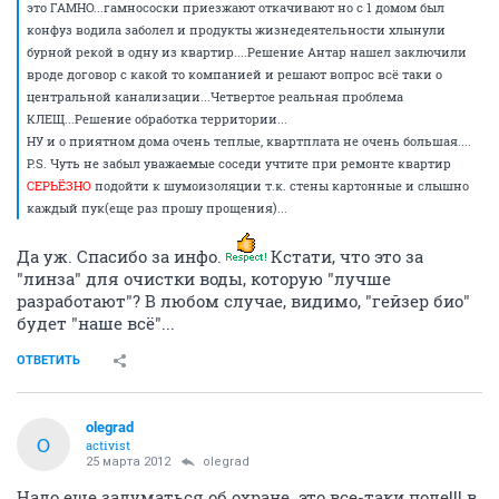
это ГАМНО...гамнососки приезжают откачивают но с 1 домом был
конфуз водила заболел и продукты жизнедеятельности хлынули
бурной рекой в одну из квартир....Решение Антар нашел заключили
вроде договор с какой то компанией и решают вопрос всё таки о
центральной канализации...Четвертое реальная проблема
КЛЕЩ...Решение обработка территории...
НУ и о приятном дома очень теплые, квартплата не очень большая....
P.S. Чуть не забыл уважаемые соседи учтите при ремонте квартир
СЕРЬЁЗНО
подойти к шумоизоляции т.к. стены картонные и слышно
каждый пук(еще раз прошу прощения)...
Да уж. Спасибо за инфо.
Кстати, что это за
"линза" для очистки воды, которую "лучше
разработают"? В любом случае, видимо, "гейзер био"
будет "наше всё"...
ОТВЕТИТЬ
olegrad
O
activist
25 марта 2012
olegrad
Надо еще задуматься об охране. это все-таки поле!!! в