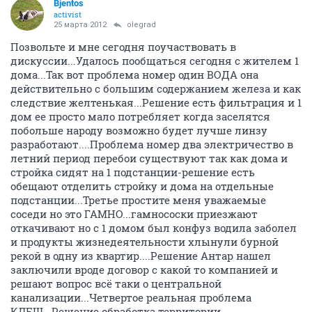
Bjentos
activist
25 марта 2012
olegrad
Позвольте и мне сегодня поучаствовать в
дискуссии...Удалось пообщаться сегодня с жителем 1
дома...Так вот проблема номер один ВОДА она
действительно с большим содержанием железа и как
следствие желтенькая...Решение есть фильтрация и 1
дом ее просто мало потребляет когда заселятся
побольше народу возможно будет лучше линзу
разработают....Проблема номер два электричество в
летний период перебои существуют так как дома и
стройка сидят на 1 подстанции-решение есть
обещают отделить стройку и дома на отдельные
подстанции...Третье простите меня уважаемые
соседи но это ГАМНО...гамнососки приезжают
откачивают но с 1 домом был конфуз водила заболел
и продукты жизнедеятельности хлынули бурной
рекой в одну из квартир....Решение Антар нашел
заключили вроде договор с какой то компанией и
решают вопрос всё таки о центральной
канализации...Четвертое реальная проблема
КЛЕЩ...Решение обработка территории...