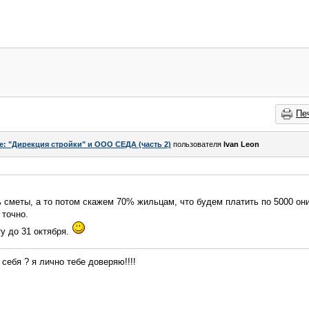
Пе
e: "Дирекция стройки" и ООО СЕДА (часть 2)
пользователя
Ivаn Lеon
 сметы, а то потом скажем 70% жильцам, что будем платить по 5000 они
 точно.
у до 31 октября.
себя ? я лично тебе доверяю!!!!