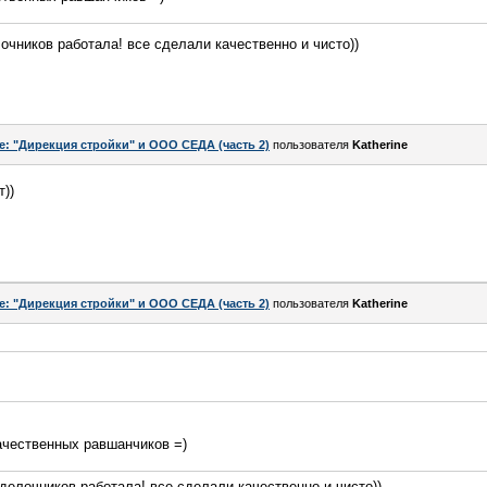
очников работала! все сделали качественно и чисто))
e: "Дирекция стройки" и ООО СЕДА (часть 2)
пользователя
Katherine
))
e: "Дирекция стройки" и ООО СЕДА (часть 2)
пользователя
Katherine
качественных равшанчиков =)
делочников работала! все сделали качественно и чисто))