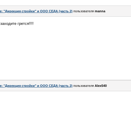
e: "Дирекция стройки" и ООО СЕДА (часть 2)
пользователя
manna
заходите грется!!!!
e: "Дирекция стройки" и ООО СЕДА (часть 2)
пользователя
Alex540