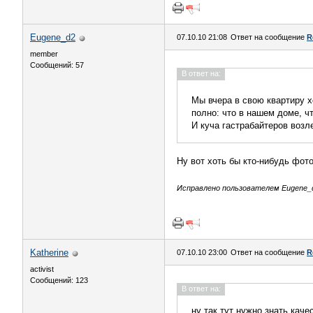
Eugene_d2
07.10.10 21:08
Ответ на сообщение
R
member
Сообщений: 57
В ответ на:
Мы вчера в свою квартиру х
полно: что в нашем доме, чт
И куча гастрабайтеров возл
Ну вот хоть бы кто-нибудь фот
Исправлено пользователем Eugene_d2
Katherine
07.10.10 23:00
Ответ на сообщение
R
activist
Сообщений: 123
В ответ на:
ну так тут нужно знать кач