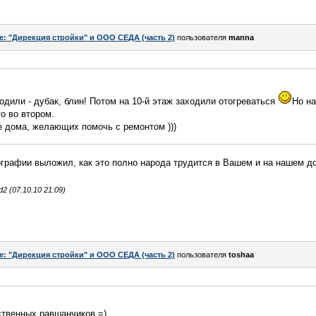
e: "Дирекция стройки" и ООО СЕДА (часть 2)
пользователя
manna
одили - дубак, блин! Потом на 10-й этаж заходили отогреваться
Но н
о во втором.
е дома, желающих помочь с ремонтом )))
ографии выложил, как это полно народа трудится в Вашем и на нашем до
 (07.10.10 21:09)
e: "Дирекция стройки" и ООО СЕДА (часть 2)
пользователя
toshaa
ественных равшанчиков =)