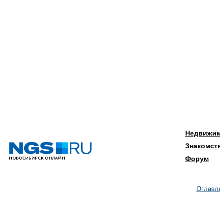
Недвижи
Знакомст
Форум
Оглавл