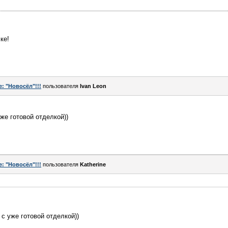
ке!
e: "Новосёл"!!!
пользователя
Ivаn Lеon
же готовой отделкой))
e: "Новосёл"!!!
пользователя
Katherine
с уже готовой отделкой))