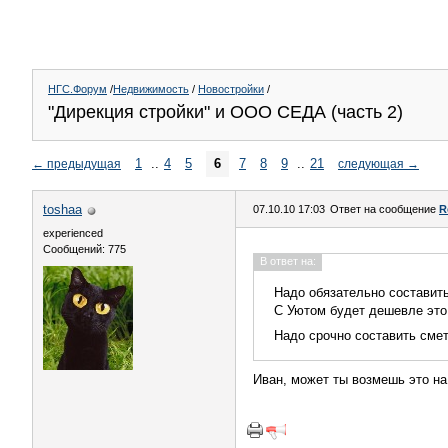
НГС.Форум
/
Недвижимость
/
Новостройки
/
"Дирекция стройки" и ООО СЕДА (часть 2)
1
..
4
5
6
7
8
9
..
21
←
предыдущая
следующая
→
toshaa
07.10.10 17:03
Ответ на сообщение
R
experienced
Сообщений: 775
В ответ на:
Надо обязательно составить
С Уютом будет дешевле это
Надо срочно составить смет
Иван, может ты возмешь это на 