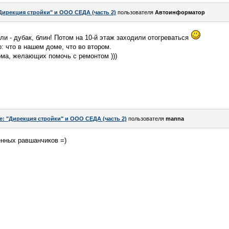
Дирекция стройки" и ООО СЕДА (часть 2)
пользователя
Автоинформатор
ли - дубак, блин! Потом на 10-й этаж заходили отогреваться
: что в нашем доме, что во втором.
ома, желающих помочь с ремонтом )))
e: "Дирекция стройки" и ООО СЕДА (часть 2)
пользователя
manna
енных равшанчиков =)