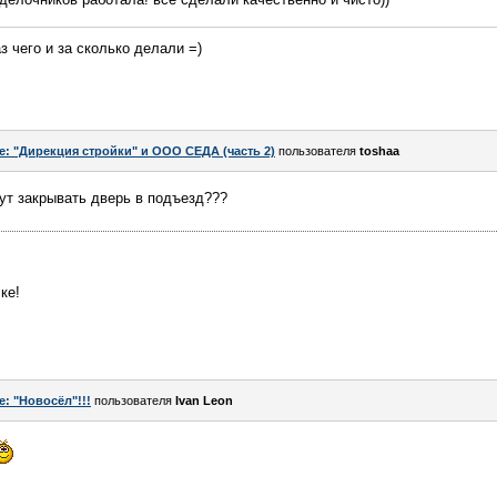
з чего и за сколько делали =)
e: "Дирекция стройки" и ООО СЕДА (часть 2)
пользователя
toshaa
дут закрывать дверь в подъезд???
ке!
e: "Новосёл"!!!
пользователя
Ivаn Lеon