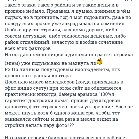
такого этажа, такого района и за такие деньги в
продаже небыло. Продавец, я думаю, понимал в чём
подвох, но в принципе, год я мог подождать, даже по
поводу этих сроков уже закрадываются сомнения.
Любые другие стройки, заведомо дороже, либо
совсем потухщие, либо технологии дешёвые, либо
район отдалённый, зачастую и вообще сочетание
всех этих факторов.
На богдана хмельницкого динамично растёт стройка
(эдем) уже подумываю не махнуть ли
PS По личным полугодовым наблюдениям, птк
довольно странная контора.
Довольно много менеджеров (когда приходишь в
офис видно суету) при этом сайт не обновляется
практически никогда, банеры арамиса "100%я
гарантия достройки дома", прайсы двухгодовой
давности, фото строек чертовски устаревшие. Босс не
может пнуть хотя б одного манагера, чтобы тот
занимался сайтом и два раза в месяц ездил на
стройки делать пару фото !??
На самой стройке байрона, почти всегда в рабочее