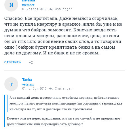
nataliua
N
member
01 ноября 2010
Challenger
Спасибо! Все прочитала. Даже немного огорчилась,
что не купила квартиру в арамисе, жила бы уже и не
думала что байрон заморозят. Конечно везде есть
свои плюсы и минусы, расположение, цена, но если
бы от птк шло исполнение своих слов, а то говорили
одно ( байрон будет кредитовать банк) а на самом
деле по другому. И не банк и не по срокам...
ОТВЕТИТЬ
Tanka
T
veteran
01 ноября 2010
Challenger
А за каждый день просрочки, в судебном порядке, действительно
можно и нужно получать компинсацию (на основании закона, даже
не смотря на то, что в договоре это не прописано).
Почему они не перестраховываются на этот случай и не предлагают
допсоглашение или переподписать договор ?