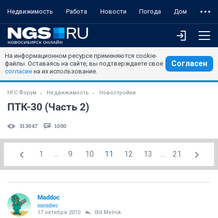
Недвижимость
Работа
Новости
Погода
Дом
На информационном ресурсе применяются cookie-
Согласен
файлы. Оставаясь на сайте, вы подтверждаете свое
согласие
на их использование.
НГС.Форум
Недвижимость
Новостройки
ПТК-30 (Часть 2)
313047
1000
1
...
9
10
11
12
13
...
21
Maddoc
member
17 октября 2010
0ld Melnik