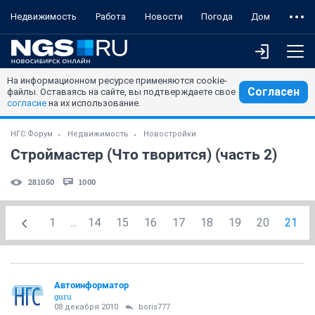
Недвижимость
Работа
Новости
Погода
Дом
На информационном ресурсе применяются cookie-
Согласен
файлы. Оставаясь на сайте, вы подтверждаете свое
согласие
на их использование.
НГС.Форум
Недвижимость
Новостройки
Строймастер (Что творится) (часть 2)
281050
1000
1
...
14
15
16
17
18
19
20
21
Автоинформатор
guru
08 декабря 2010
boris777