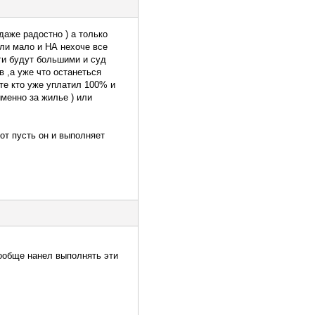
даже радостно ) а только
 или мало и НА нехоче все
лги будут большими и суд
в ,а уже что останеться
те кто уже уплатил 100% и
именно за жилье ) или
от пусть он и выполняет
 вообще нанел выполнять эти