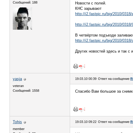
Сообщений: 188
Новости с полей.
КНС зарывают
http://i2.fastpic.ru/big/2010/03
http://i2.fastpic.ru/big/2010/03
В четвёртом подъезде заливаю
http://i2.fastpic.ru/big/2010/03
Других новостей здесь и так с 
yasja
19.03.10 00:39
Ответ на сообщение
R
veteran
Сообщений: 1558
Спасибо Вам большое за снимки
Tohis
19.03.10 09:22
Ответ на сообщение
R
member