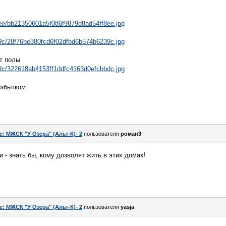
18/ee/bb21350601a5f086f9879d8ad54ff8ee.jpg
18/9c/28f76be380fcd6f02dfbd6b574b6239c.jpg
т полы
18/dc/322618ab4153ff1ddfc4163d0efcbbdc.jpg
избытком.
e: МЖСК "У Озера" (Альт-К)- 2
пользователя
роман3
 - знать бы, кому дозволят жить в этих домах!
e: МЖСК "У Озера" (Альт-К)- 2
пользователя
yasja