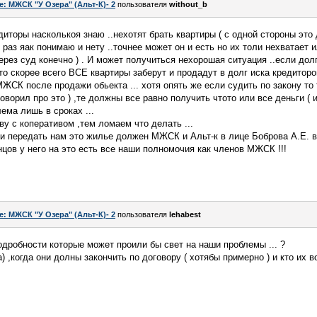
e: МЖСК "У Озера" (Альт-К)- 2
пользователя
without_b
иторы насколькоя знаю ..нехотят брать квартиры ( с одной стороны это 
ак раз яак понимаю и нету ..точнее может он и есть но их толи нехватает
через суд конечно ) . И может получиться нехорошая ситуация ..если до
то скорее всего ВСЕ квартиры заберут и продадут в долг иска кредиторо
ЖСК после продажи обьекта ... хотя опять же если судить по закону то 
 говорил про это ) ,те должны все равно получить чтото или все деньги ( 
лема лишь в сроках ...
у с коперативом ,тем ломаем что делать ...
и передать нам это жилье должен МЖСК и Альт-к в лице Боброва А.Е. в
нцов у него на это есть все наши полномочия как членов МЖСК !!!
e: МЖСК "У Озера" (Альт-К)- 2
пользователя
lehabest
одробности которые может проили бы свет на наши проблемы ... ?
) ,когда они долны закончить по договору ( хотябы примерно ) и кто их