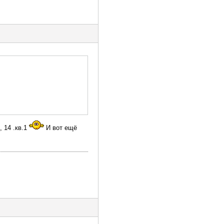
 14 .кв.1
И вот ещё