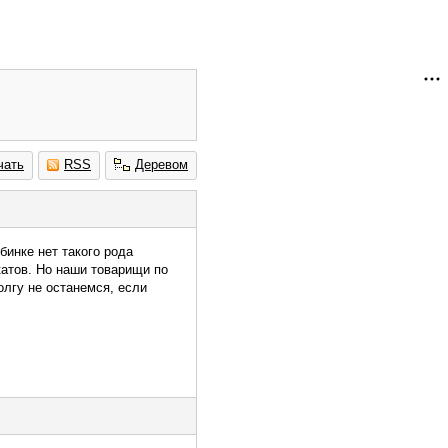
чать
RSS
Деревом
бинке нет такого рода
катов. Но наши товарищи по
лгу не останемся, если