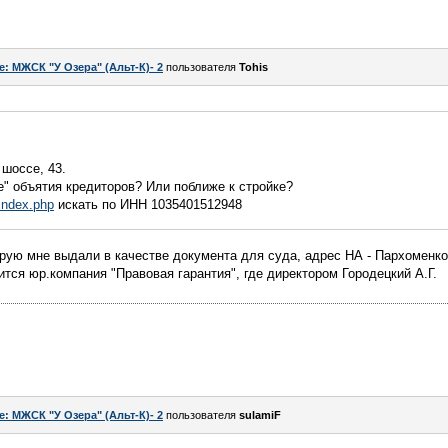
e: МЖСК "У Озера" (Альт-К)- 2
пользователя
Tohis
шоссе, 43.
" объятия кредиторов? Или поближе к стройке?
/index.php
искать по ИНН 1035401512948
орую мне выдали в качестве документа для суда, адрес НА - Пархоменко,
ится юр.компания "Правовая гарантия", где директором Городецкий А.Г.
e: МЖСК "У Озера" (Альт-К)- 2
пользователя
sulamiF