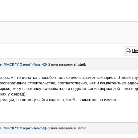
Пе
e: МЖСК "У Озера" (Альт-К)- 2
пользователя
shutnik
опрос « что делать» способен только очень грамотный юрист. В моей глу
кооперативное строительство, соответственно, нет и компетентных адво
рске, могут проконсультироваться и поделиться информацией – мы в до
ах у озера))).
рмации, но не могу найти кодекса, чтобы внимательно изучить.
e: МЖСК "У Озера" (Альт-К)- 2
пользователя
sulamiF