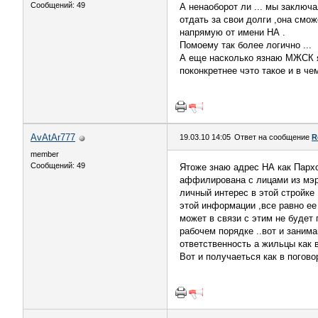
Сообщений: 49
А ненаоборот ли ... мы заключ
отдать за свои долги ,она смо
напрямую от имени НА .
Помоему так более логично ...
А еще насколько язнаю МЖСК я
поконкретнее чэто такое и в ч
AvAtAr777
19.03.10 14:05
Ответ на сообщение
R
member
Сообщений: 49
Ятоже знаю адрес НА как Пархом
аффилирована с лицами из мэри
личный интерес в этой стройке
этой информации ,все равно ее
может в связи с этим не будет
рабочем порядке ..вот и заним
ответственность а жильцы как в
Вот и получаеться как в погово