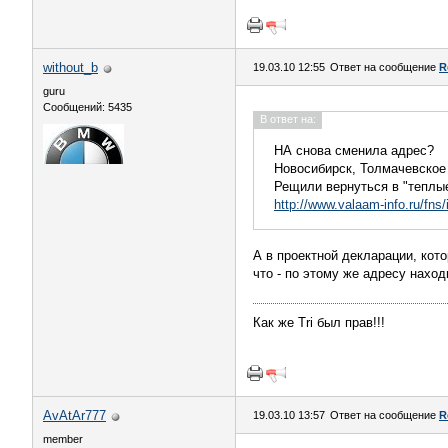
without_b
19.03.10 12:55
Ответ на сообщение
R
guru
Сообщений: 5435
В ответ на:
НА снова сменила адрес?
Новосибирск, Толмачевское 
Рещили вернуться в "теплые
http://www.valaam-info.ru/fns
А в проектной декларации, кот
что - по этому же адресу наход
Как же Tri был прав!!!
AvAtAr777
19.03.10 13:57
Ответ на сообщение
R
member