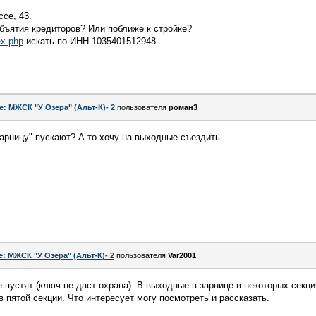
се, 43.
бъятия кредиторов? Или поближе к стройке?
ex.php
искать по ИНН 1035401512948
e: МЖСК "У Озера" (Альт-К)- 2
пользователя
роман3
Зарницу" пускают? А то хочу на выходные съездить.
e: МЖСК "У Озера" (Альт-К)- 2
пользователя
Var2001
 пустят (ключ не даст охрана). В выходные в зарнице в некоторых секци
 пятой секции. Что интересует могу посмотреть и рассказать.