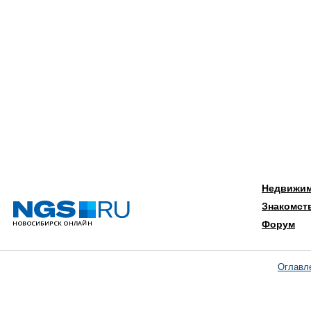
Недвижи
Знакомст
Форум
Оглавл