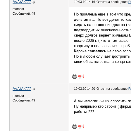
AvAtAr777
19.03.10 14:16
Ответ на сообщение
R
member
Сообщений: 49
Но проблема еще в том что кред
деньгами ... Но вот денег то к
кидать на погащение долгов ( 
подтвердит их обоснованность 
сверх долгов вернет жильцам М
после 2006 г. ( ктото там выше
квартиру в пользование ...проб
Кароче связались на свою голов
Но в любом случает достроить 
свои обязательства ,в конце ко
AvAtAr777
19.03.10 14:20
Ответ на сообщение
R
member
Сообщений: 49
А вы немогли бы их спросить п
Ну например кто строит ( фирма
работы ???