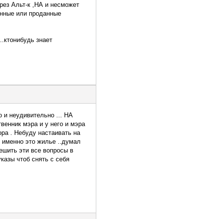
рез Альт-к ,НА и несможет
данные или проданные
.ктонибудь знает
о и неудивительно ... НА
венник мэра и у него и мэра
ра . Небуду настаивать на
ь именно это жилье ..думал
ешить эти все вопросы в
казы чтоб снять с себя