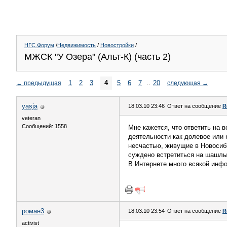
НГС.Форум
/
Недвижимость
/
Новостройки
/
МЖСК "У Озера" (Альт-К) (часть 2)
1
2
3
4
5
6
7
..
20
←
предыдущая
следующая
→
yasja
18.03.10 23:46
Ответ на сообщение
R
veteran
Сообщений: 1558
Мне кажется, что ответить на в
деятельности как долевое или 
несчастью, живущие в Новосиби
суждено встретиться на шашлык
В Интернете много всякой инфо
роман3
18.03.10 23:54
Ответ на сообщение
R
activist