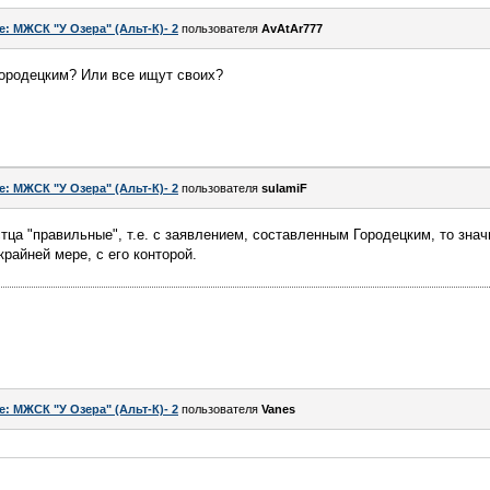
e: МЖСК "У Озера" (Альт-К)- 2
пользователя
AvAtAr777
Городецким? Или все ищут своих?
e: МЖСК "У Озера" (Альт-К)- 2
пользователя
sulamiF
стца "правильные", т.е. с заявлением, составленным Городецким, то знач
крайней мере, с его конторой.
e: МЖСК "У Озера" (Альт-К)- 2
пользователя
Vanes