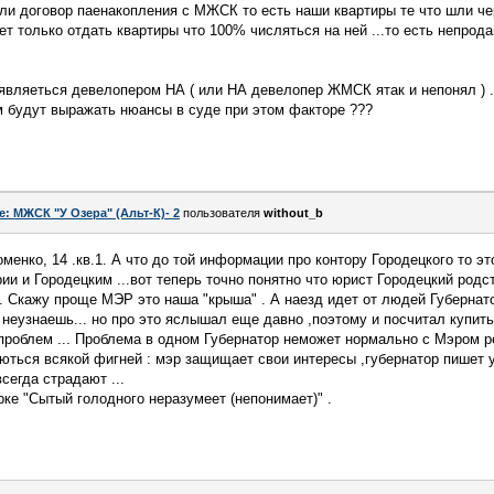
али договор паенакопления с МЖСК то есть наши квартиры те что шли че
жет только отдать квартиры что 100% числяться на ней ...то есть непро
вляеться девелопером НА ( или НА девелопер ЖМСК ятак и непонял ) ..
ем будут выражать нюансы в суде при этом факторе ???
e: МЖСК "У Озера" (Альт-К)- 2
пользователя
without_b
енко, 14 .кв.1. А что до той информации про контору Городецкого то эт
и и Городецким ...вот теперь точно понятно что юрист Городецкий родст
 . Скажу проще МЭР это наша "крыша" . А наезд идет от людей Губернато
 неузнаешь... но про это яслышал еще давно ,поэтому и посчитал купит
 проблем ... Проблема в одном Губернатор неможет нормально с Мэром р
аються всякой фигней : мэр защищает свои интересы ,губернатор пишет у
сегда страдают ...
рке "Сытый голодного неразумеет (непонимает)" .