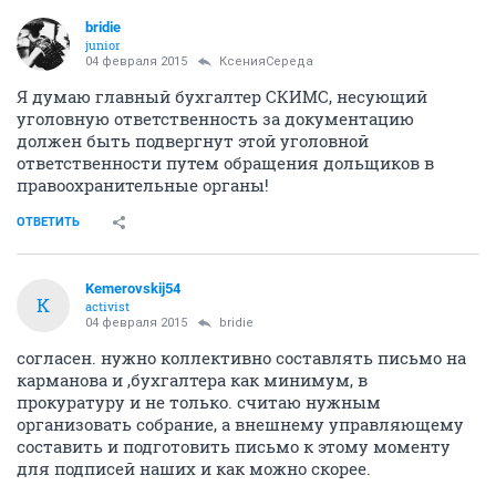
junior
04 февраля 2015
КсенияСереда
Еще совершенно непонятно почему со стороны
башенного крана балкон по проекту должен делиться
поровну на две одноконатные квартиры, а выходы на
балкон сделаны по всем этажам только из одной из
них!! Я очень хочу попасть на стройку и взглянуть
изнутри на это твАрение!!