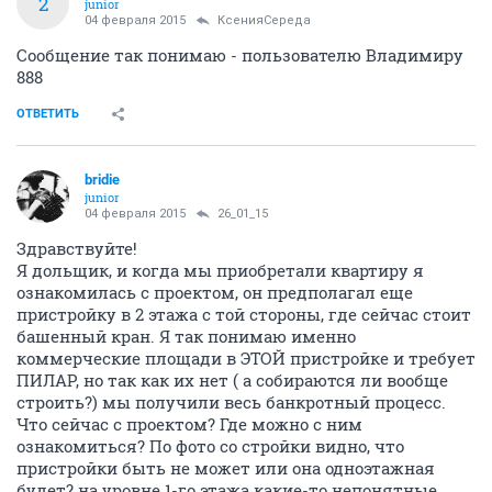
СТРОИТЕЛЬСТВО? ПОЧЕМУ РАБОЧИМ НЕЧЕМ
ПЛАТИТЬ?
Вы справки то о нем наведите - у Карманова то
репутация в городе нехорошая...
А Дарья, Василий и Юля - не объяснили вам - почему
дом строится со страшнейшими нарушениями - что
строители за голову хватаются (разговаривали с
реальными строителями, а не по посту микули
судили). Дарье, Василию и Юле - в этом доме не
жить, им все равно.
Дарья, Василий и Юля - не объяснили вам - почему
перед процедурой банкроства Карманов с себя снял
полномочия ген.директора, ведь если он собирался
дома достраивать -то зачем эти телодвижения со
сменой ген.директора?
Когда деньги собирали - приветливо улыбались, а
теперь от нас отгородились домофоном, стальной
дверью и охраной (причем за нас же счет). В офис