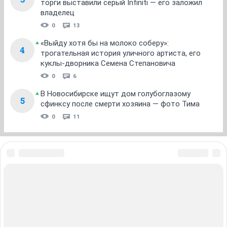
федеральном округе было сдано 34 долгостроя, что
позволило решить проблему для 3 171 дольщика. В
округе по-прежнему остаются в списке
«проблемных» 118 объектов, где квартиры приобрели
10,7 тысячи человек.
Из всех регионов самая сложная ситуация остается в
Омской, Иркутской и Новосибирской областях. По
данным пресс-службы законодательного органа, в
Новосибирской области необходимо завершить
строительство еще 70 домов для почти 6,5 тысячи
человек.
ОТВЕТИТЬ
OlgaTs
O
activist
06 февраля 2015
КсенияСереда
Добрый день , давно не писала , но просто уже не
выдержала .
Я дольщик по декабристов 10 . Ольга . Вхожу в
инициативную группу.