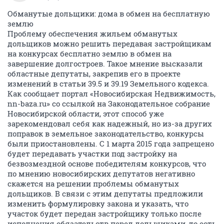
СвЕтАnsk
С
junior
04 февраля 2015
Kemerovskij54
Можно конечно и в прокуратуру идти, и кучу
собраний проводить, а итог то какой????? стройка
остановится на момент разбирательств, а ведь
главное чтоб быстрее достроился дом!!!!!!
ОТВЕТИТЬ
vtv19
V
veteran
04 февраля 2015
Kemerovskij54
я еще очень давно говорил как выводят активы, не
кто неверил
ОТВЕТИТЬ
vtv19
V
veteran
04 февраля 2015
vtv19