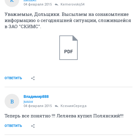
ОТВЕТИТЬ
Kemerovskij54
K
activist
01 февраля 2015
БогСудья
Кто скажет, какие последние вести?
ОТВЕТИТЬ
Alla73
member
03 февраля 2015
Kemerovskij54
Вчера проезжали мимо дома, специально
останавливались смотрели. Изменений с наружи не
видно, но на нескольких балконах строители
капошились. Походу что все таки делают...
ОТВЕТИТЬ
Кот1999