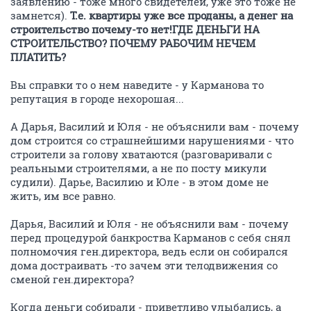
информацию о сегодняшней ситуации, сложившейся
в ЗАО "СКИМС".
PDF
ОТВЕТИТЬ
Владимир888
В
junior
04 февраля 2015
КсенияСереда
Теперь все понятно !!! Леляева купил Полянский!!!
ОТВЕТИТЬ
26_01_15
2
junior