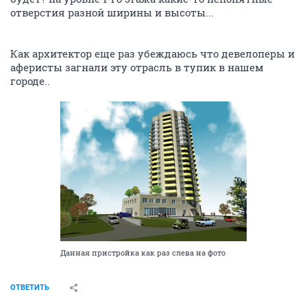
придешь - дольщиков еще не всегда и пустят. Но
отгородились не только от нас - дольщиков, но и от
рабочих-строителей, которым не хотят платить
(поэтому те так плохо и строят, а нам все лапшу на
уши вешают - типо удивляются- почему же они не
строят. А все просто - бесплатно никто не хочет
строить). Не все могут судиться, т.к. - часть
неквалифицированные работяги, а часть - вообще -
иностранные рабочие. Повозмущаются, что не
платят, да и уходят. (но есть информация, что все-
таки и среди них находятся, кто судится).
А Юлия Сергеевна не рассказывала, как еще осенью
2012г, (тогда еще - думали, что "впреддверии" сдачи
дома по дду), когда дольщики спросили ее: "почему
так медленно строится?" Юлия Сергеевна нагло
ответила: "Что вы тут ходите? Что вы тут за нами
следите?" А теперь понимаю, что мало ходили, мало
следили - за такими как семья Кармановых - надо
было следить круглосуточно, может быть тогда бы и
деньги на строительство нашлись бы...
А теперь - забегали, т.к. нависла угроза