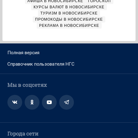
О компании
Реклама на сайте
Команда проекта
Наши вакансии
Помощь
Контактные данные для Роскомнадзора
и государственных органов
Сетевое издание «НГС.НОВОСТИ» (18+)
Зарегистрировано Федеральной службой по надзору в сфере
связи, информационных технологий и массовых коммуникаций
(Роскомнадзор)
Свидетельство о регистрации СМИ ЭЛ № ФС 77—84683
Учредитель: Общество с ограниченной ответственностью
«ИНТЕРНЕТ ТЕХНОЛОГИИ»
Главный редактор: Громкова Елена Александровна