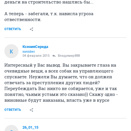
происходит)
- пусть между собой грызутся, а он в это
время будет проворачивать "свои делишки".
То ему пилар строить не дает, то полянский мешает
(наверно у строителей кирпичи отбирает), а вы
посмотрите - сколько работников с кармановым
судится по невыплате зарплаты (да таже стенковая,
-на форуме даже выкладывали; есть суды и по
простым работникам), то карманову строители
исключительно плохие попадаются ( почему-то не
работают), то Калашников виноват ( а он просто
раньше столкнулся с непорядочностью карманова- и
поэтому у него раньше глаза открылись), то среди
других дольщиков врагов ищет, - у Карманова все и
всегда виноваты, не виноват только он - бедненький.
НО ДЕНЬГИ ТО СДАВАЛИ ЕМУ! - КВАРТИРЫ ВСЕ
ПРОДАНЫ
(т.к. когда были на всем известной
инвентаризации 26.01.2015
продажник Анастасия
(видимо не успели ее еще "проинструктировать", так
вот - она
сказала, что квартир уже нет, что она
продает уже только по переуступке.
Этому ее
заявлению - тоже много свидетелей, уже это тоже не
замнется).
Т.е. квартиры уже все проданы, а денег на
строительство почему-то нет!
ГДЕ ДЕНЬГИ НА