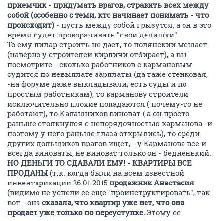
40932
1000
Кот1999
К
junior
03 февраля 2015
26_01_15
Уважаемые, братья по несчастью! Подскажите, как
быть - сегодня пригласили в гости к застройщику,
предложили подписать письмо для отстранения
нашего внешнего управляющего. Что происходит
вообще???мы ж вроде его сами избрали на собрании,
а тут Дарья, Юля и Василий утверждают, что он
кому-то там продался. Кому верить?????и вообще-
управляющий-что делать -то теперь???
ОТВЕТИТЬ
КсенияСереда
К
member
04 февраля 2015
Kemerovskij54
Уважаемые, Дольщики. Высылаем на ознакомление