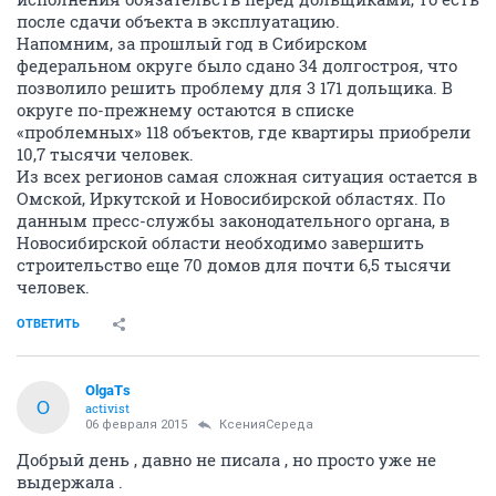
В СК РФ НАДО ПИСАТЬ. просто в слово в слово и все и
в ЦБ РФ
ОТВЕТИТЬ
Kemerovskij54
K
activist
04 февраля 2015
СвЕтАnsk
да не строятся они, как понять не можете вы, там
бегают два человека по стройке, в прятки играют. всё
это для отвода. тоже верил в то что будет строится.
зная что щас происходит, нужно как можно быстрее
привлекать к уголовной ответсвенности
застройщика, за не целесообразное растрат средств
или преднамеренное банкротство, вместе с
монолитградстроем и бухгалтерами вместе, все они
вкурсе, всё подписывали,всё видели.
ОТВЕТИТЬ