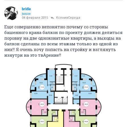
отвественности.
ОТВЕТИТЬ
КсенияСереда
К
member
04 февраля 2015
Владимир888
Интересный у Вас вывод. Вы закрываете глаза на
очевидные вещи, а всех собак на управляющего
спускаете. Неужели Вы думаете, что он должен
отвечать за преступления других людей?
Переубеждать Вас никто не собирается, уже и так
понятно, чьими устами это сказано)) Скажу одно -
виновные будут наказаны, власть уже в курсе
ОТВЕТИТЬ
26_01_15
2
junior
04 февраля 2015
КсенияСереда