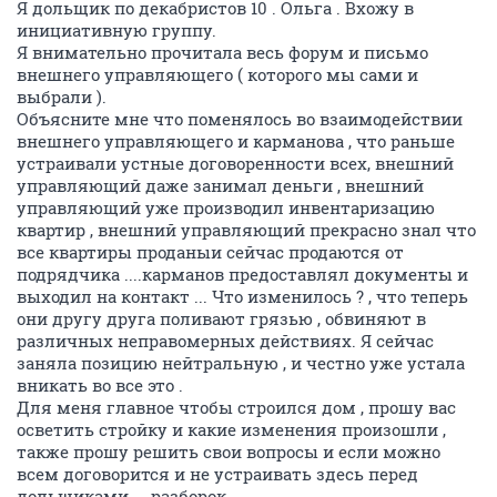
kitaez
K
member
05 февраля 2015
bridie
Карманов хочет отвлечь наше внимание от себя,
нападая на Леляева Е.А. .
Наша задача сейчас не нападать на Леляева и прочих
непричастных к махинациям Скимса , а недать
скрыться Карманову и его шайке (Тарасенко
Ю.,Бахтиной Д.,и прочие мацкевичи ) с НАШИМИ
ДЕНЬГАМИ.
Усиленно добиваться от правоохранительных
органов принятия действенных мер .
ОТВЕТИТЬ
vtv19
V
veteran
06 февраля 2015
kitaez
Обманутые дольщики: дома в обмен на бесплатную