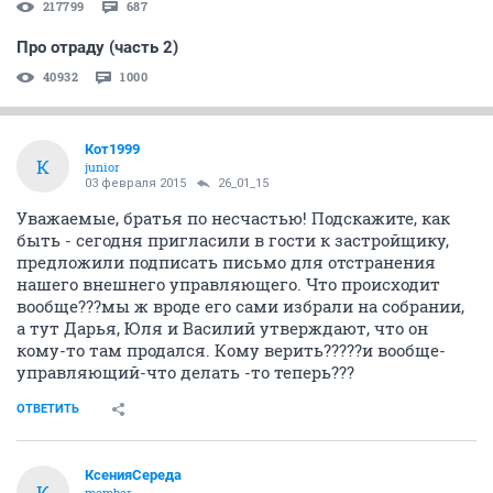
прошу Вас выложить на форуме достоверную
информацию обо всем, что происходит со стройкой, а
также пояснить каким образом произошло так, что у
вас под носом Карманов проворачивает подобные
дела, а так же сообщите подробный план дальнейших
Ваших действий.
ОТВЕТИТЬ
БогСудья
Б
junior
29 января 2015
26_01_15
Ох и "заварила Маша кашу", а хлебать теперь нам.
Сто раз уже пожалели,что квартиру там купили. А
как улыбалась дочь Карманова когда
продавала...радовалась что еще одного дольщика в
свое гадкое болото затащили. Нет им оправдания,
деньги прикарманили, а теперь всячески оправдания
ищут!То это, им мешало строить, то другое. Слушать
уже надоело, каждый раз всё больше лапши на уши
вешают.