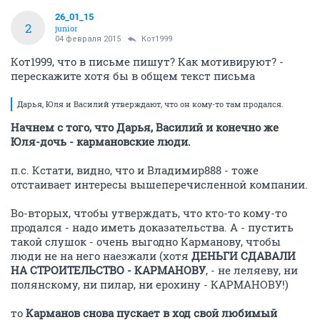
К
junior
03 февраля 2015
26_01_15
Уважаемые, братья по несчастью! Подскажите, как
быть - сегодня пригласили в гости к застройщику,
предложили подписать письмо для отстранения
нашего внешнего управляющего. Что происходит
вообще???мы ж вроде его сами избрали на собрании,
а тут Дарья, Юля и Василий утверждают, что он
кому-то там продался. Кому верить?????
ОТВЕТИТЬ
СЕЙЧАС ЧИТАЮТ
Дозор глобального потепления (часть 5)
34535
651
Браво, Билайн! (часть 4)
217799
687
Про отраду (часть 2)