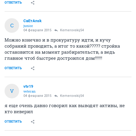
Внизу фото по центру квартиры желтая и
розовая делят
ОТВЕТИТЬ
КсенияСереда
К
member
04 февраля 2015
Kemerovskij54
Уважаемые, Дольщики!
Сегодня внешнему управляющему вновь было
вручено уведомление о выселении с помещения
09.02.2015 года до 12.00 от представителя ООО
"Золотой Софит".
с 09.02.2015 года внешний управляющий будет
находиться по другому адресу, местонахождение
которого будет опубликовано на форуме позже.