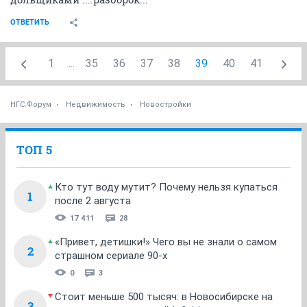
землю
Проблему обеспечения жильем обманутых
дольщиков можно решить передавая застройщикам
на конкурсах бесплатно землю в обмен на
завершение долгостроев. Такое мнение высказали
областные депутаты, закрепив его в проекте
изменений в статьи 39.5 и 39.19 Земельного кодекса.
Как сообщает портал «Новосибирская Недвижимость,
nn-baza.ru» со ссылкой на Законодательное собрание
Новосибирской области, этот способ уже
зарекомендовал себя как надежный, но из-за других
поправок в земельное законодательство, конкурсы
были приостановлены. С 1 марта 2015 года запрещено
будет передавать участки под застройку на
безвозмездной основе победителям конкурсов, что
по мнению новосибирских депутатов негативно
скажется на решении проблемы обманутых
дольщиков. В связи с этим депутаты предложили
изменить формулировку закона и указать, что
участок будет передан застройщику только после
исполнения обязательств перед дольщиками, то есть
после сдачи объекта в эксплуатацию.
Напомним, за прошлый год в Сибирском