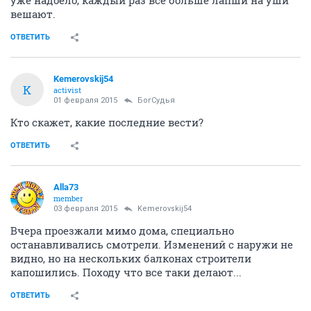
НГС.Форум
Недвижимость
Новостройки
ул. Декабристов,10 ЗАО"СКИМС"
261627
1001
1
...
35
36
37
38
39
40
41
Alla73
member
29 января 2015
26_01_15
Какая нафиг кликуша??
вы о чем??? я осенью