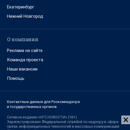
Адрес редакции: 630099, Россия, Новосибирск, ул. Ленина, д. 12,
6 этаж, телефон 8 (383) 212-52-52, 8 (923) 157-00-00
(круглосуточно)
Электронный адрес редакции:
ngs@shkulev.ru
Контактные данные для Роскомнадзора и государственных
органов:
juristnsk@shkulev.ru
Техподдержка:
help@shkulev.ru
, 8 (800) 200-03-83 (доб.3)
Разработка — ООО «Интернет Технологии»