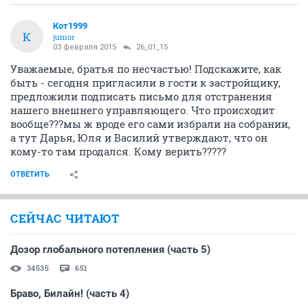
"залезала" в это сомнительное строительство!! И
надеюсь, что постороится этот дом!!!А вы тут как
бабы на базаре разводите болтавню!! что от вас толку
то?!?!? от вашего трепа....Ничего умного и толкового,
одни предположения....Базар!!
ОТВЕТИТЬ
Alla73
member
29 января 2015
Владимир888
Полностью с Вами солидарна...Хоть один здравый
коментарий!
ОТВЕТИТЬ
дольщик55
Д
junior
29 января 2015
Alla73
Здравствуйте, уважаемый Леляев Е.А. Я дольщик с
декабристов 10, как и многие другие дольщики,