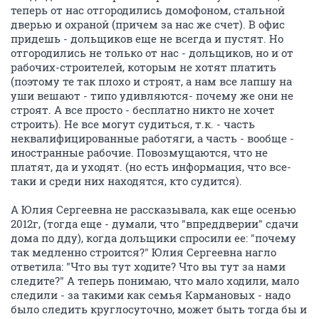
04 февраля 2015
Кот1999
Кот1999, что в письме пишут? Как мотивируют? -
перескажите хотя бы в общем текст письма
Дарья, Юля и Василий утверждают, что он кому-то там продался.
Начнем с того, что Дарья, Василий и конечно же
Юля-дочь - кармановские люди.
п.с. Кстати, видно, что и Владимир888 - тоже
отстаивает интересы вышеперечисленной компании.
Во-вторых, чтобы утверждать, что кто-то кому-то
продался - надо иметь доказательства. А - пустить
такой слушок - очень выгодно Карманову, чтобы
люди не на него наезжали (хотя
ДЕНЬГИ СДАВАЛИ
НА СТРОИТЕЛЬСТВО - КАРМАНОВУ
, - не леляеву, ни
полянскому, ни пилар, ни ерохину - КАРМАНОВУ!)
то
Карманов снова пускает в ход свой любимый
приемчик - придумать врагов, стравить всех между
собой (особенно с теми, кто начинает понимать - что