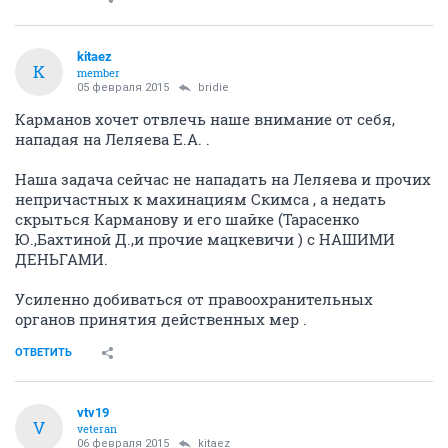
04 февраля 2015
КсенияСереда
Я думаю главный бухгалтер СКИМС, несующий
уголовную ответственность за документацию
должен быть подвергнут этой уголовной
ответственности путем обращения дольщиков в
правоохранительные органы!
ОТВЕТИТЬ
Kemerovskij54
K
activist
04 февраля 2015
bridie
согласен. нужно коллективно составлять письмо на
карманова и ,бухгалтера как минимум, в
прокуратуру и не только. считаю нужным
организовать собрание, а внешнему управляющему
составить и подготовить письмо к этому моменту
для подписей наших и как можно скорее.
ОТВЕТИТЬ