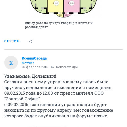
Сообщение так понимаю - пользователю Владимиру
888
ОТВЕТИТЬ
bridie
junior
04 февраля 2015
26_01_15
Здравствуйте!
Я дольщик, и когда мы приобретали квартиру я
ознакомилась с проектом, он предполагал еще
пристройку в 2 этажа с той стороны, где сейчас стоит
башенный кран. Я так понимаю именно
коммерческие площади в ЭТОЙ пристройке и требует
ПИЛАР, но так как их нет ( а собираются ли вообще
строить?) мы получили весь банкротный процесс.
Что сейчас с проектом? Где можно с ним
ознакомиться? По фото со стройки видно, что
пристройки быть не может или она одноэтажная
будет? на уровне 1-го этажа какие-то непонятные
отверстия разной ширины и высоты...