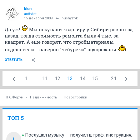
klen
activist
15 декабря 2009
pushystyk
Да уж!
Мы покупали квартиру у Сибири ровно год
назад, тогда стоимость ремонта была 4 тыс. за
квадрат. А еще говорят, что стройматериалы
подешевели... наверно "чебуреки" подорожали
ОТВЕТИТЬ
1
...
11
12
13
14
15
...
21
НГС.Форум
Недвижимость
Новостройки
ТОП 5
Послушал музыку — получил штраф: инструкция,
1