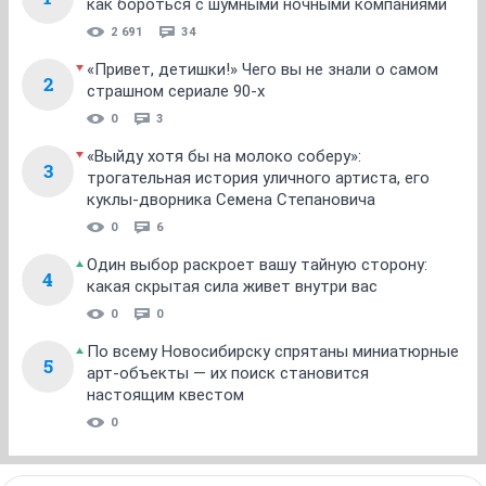
как бороться с шумными ночными компаниями
2 691
34
«Привет, детишки!» Чего вы не знали о самом
2
страшном сериале 90-х
0
3
«Выйду хотя бы на молоко соберу»:
3
трогательная история уличного артиста, его
куклы-дворника Семена Степановича
0
6
Один выбор раскроет вашу тайную сторону:
4
какая скрытая сила живет внутри вас
0
0
По всему Новосибирску спрятаны миниатюрные
5
арт-объекты — их поиск становится
настоящим квестом
0