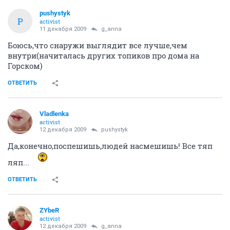
pushystyk
P
activist
11 декабря 2009
g_anna
Боюсь,что снаружи выглядит все лучше,чем
внутри(начиталась других топиков про дома на
Горском)
ОТВЕТИТЬ
Vladlenka
activist
12 декабря 2009
pushystyk
Да,конечно,поспешишь,людей насмешишь! Все тяп
ляп...
ОТВЕТИТЬ
ZYbeR
activist
12 декабря 2009
g_anna