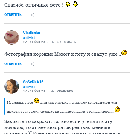
Спасибо, отличные фото!!
ОТВЕТИТЬ
Vladlenka
activist
22 ноября 2009
SoSeDkA16
Фотографии хорошие.Может к лету и сдадут уже...
ОТВЕТИТЬ
SoSeDkA16
activist
22 ноября 2009
Vladlenka
Нормально все
,они так сначала начинают делать,потом эти
железки закроют,я сколько видела,все лоджии так делаются...
Закрыть то закроют, только если утеплять эту
лоджию, то от нее квадратов реально меньше
останется((( Конечно, можно только позавидовать