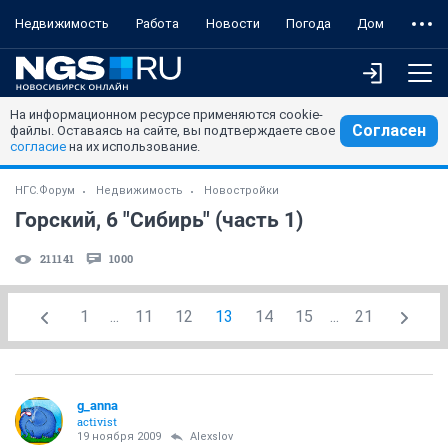
Недвижимость
Работа
Новости
Погода
Дом
На информационном ресурсе применяются cookie-
Согласен
файлы. Оставаясь на сайте, вы подтверждаете свое
согласие
на их использование.
НГС.Форум
Недвижимость
Новостройки
Горский, 6 "Сибирь" (часть 1)
211141
1000
1
...
11
12
13
14
15
...
21
g_anna
activist
19 ноября 2009
Alexslov