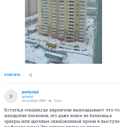
ОТВЕТИТЬ
pushystyk
P
activist
26 ноября 2009
Sens
Кстати,в секции,где кирпичом выкладывают что-то
наподобие балконов, это даже вовсе не балконы,а
эркеры или арочные окна(оконный проем в выступе
на фасаде дома).Это хорошо видно на плане