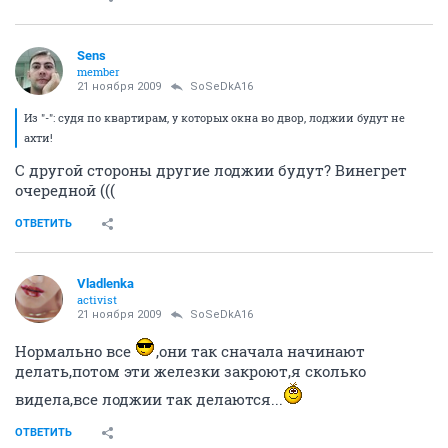
Sens
member
21 ноября 2009
SoSeDkA16
Из "-": судя по квартирам, у которых окна во двор, лоджии будут не
ахти!
С другой стороны другие лоджии будут? Винегрет
очередной (((
ОТВЕТИТЬ
Vladlenka
activist
21 ноября 2009
SoSeDkA16
Нормально все
,они так сначала начинают
делать,потом эти железки закроют,я сколько
видела,все лоджии так делаются...
ОТВЕТИТЬ