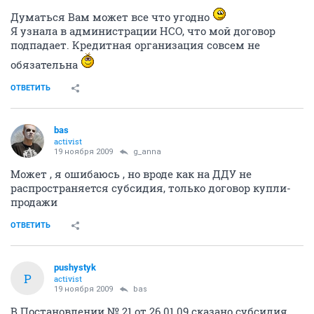
Думаться Вам может все что угодно
Я узнала в администрации НСО, что мой договор
подпадает. Кредитная организация совсем не
обязательна
ОТВЕТИТЬ
bas
activist
19 ноября 2009
g_anna
Может , я ошибаюсь , но вроде как на ДДУ не
распространяется субсидия, только договор купли-
продажи
ОТВЕТИТЬ
pushystyk
P
activist
19 ноября 2009
bas
В Постановлении № 21 от 26.01.09 сказано субсидия