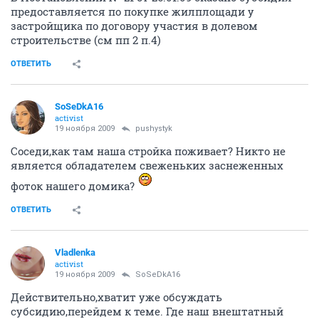
предоставляется по покупке жилплощади у
застройщика по договору участия в долевом
строительстве (см пп 2 п.4)
ОТВЕТИТЬ
SoSeDkA16
activist
19 ноября 2009
pushystyk
Соседи,как там наша стройка поживает? Никто не
является обладателем свеженьких заснеженных
фоток нашего домика?
ОТВЕТИТЬ
Vladlenka
activist
19 ноября 2009
SoSeDkA16
Действительно,хватит уже обсуждать
субсидию,перейдем к теме. Где наш внештатный