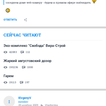
соседнем доме web-камеру - будем в прямом эфире наблюдать
ОТВЕТИТЬ
СЕЙЧАС ЧИТАЮТ
Эко-комплекс "Свобода" Вира-Строй
42083
112
Жаркий августовский дозор
195236
1000
Гарем
19113
197
IEvgenyV
I
member
20 ноября 2009
Vladlenka