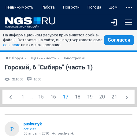
Недвижимость
Работа
Новости
Погода
Дом
На информационном ресурсе применяются cookie-
Согласен
файлы. Оставаясь на сайте, вы подтверждаете свое
согласие
на их использование.
НГС.Форум
Недвижимость
Новостройки
Горский, 6 "Сибирь" (часть 1)
211000
1000
1
...
15
16
17
18
19
20
21
pushystyk
P
activist
03 апреля 2010
pushystyk