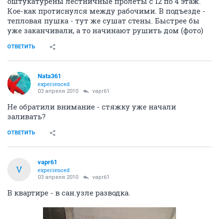
оштукатурены лестничные пролеты с 12 по 4 этаж.
Кое-как протиснулся между рабочими. В подъезде -
тепловая пушка - тут же сушат стены. Быстрее бы
уже заканчивали, а то начинают рушить дом (фото)
ОТВЕТИТЬ
Nata361
experienced
03 апреля 2010
vapr61
Не обратили внимание - стяжку уже начали
заливать?
ОТВЕТИТЬ
vapr61
V
experienced
03 апреля 2010
vapr61
В квартире - в сан.узле разводка.