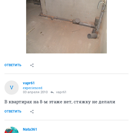
ОТВЕТИТЬ
vapr61
V
experienced
03 апреля 2010
vapr61
В квартирах на 8-м этаже нет, стяжку не делали
ОТВЕТИТЬ
Nata361