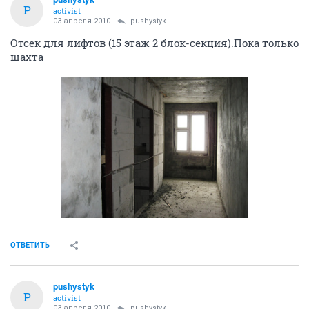
P
activist
03 апреля 2010
pushystyk
Отсек для лифтов (15 этаж 2 блок-секция).Пока только
шахта
ОТВЕТИТЬ
pushystyk
P
activist
03 апреля 2010
pushystyk