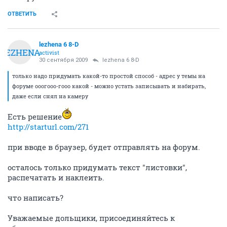
ОТВЕТИТЬ
lezhena 6 8-D
LEZHENA
activist
30 сентября 2009
lezhena 6 8-D
только надо придумать какой-то простой способ - адрес у темы на
форуме ооогооо-гооо какой - можно устать записывать и набирать,
даже если снял на камеру
Есть решение
http://starturl.com/271
при вводе в браузер, будет отправлять на форум.
осталось только придумать текст "листовки",
распечатать и наклеить.
что написать?
Уважаемые дольщики, присоединяйтесь к