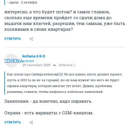
- сдача - 2 октября
интересно, а что будет потом? и самое главное,
сколько еще времени пройдет со сдачи дома до
выдачи нам ключей, разрешив, тем самым, уже быть
хозяивами в своих квартирах?
ОТВЕТИТЬ
lezhena 6 8-D
LEZHENA
activist
29 сентября 2009
Antonina :)
Как плохо про Сибирьтелеком((((( Но все равно, пусть делают проект,
пусть в 2010 (а он не за горами), но он нам нужен! без него не будет
охраны квартиры, которую многие тут хотят. Думаю, проблемы
решаемы, главное, чтобы набралось побольше заявлений.
Заявления - да конечно, надо подавать.
Охрана - есть варианты с GSM-каналом.
ОТВЕТИТЬ