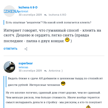
lezhena 6 8-D
LEZHENA
activist
30 сентября 2009
lezhena 6 8-D
Есть опытные "вешатели"? На какой клей полагается клеить?
Интернет говорит, что гуманный способ - клеить на
скотч. Дешево и сердито, легко снять (правда
последнее - палка о двух концах
)
ОТВЕТИТЬ
superbear
veteran
30 сентября 2009
Antonina :)
Видать ближе к сдаче АН добавили к ценникам тыщщ по стопийсят
двести рублей. Интересные человеки
Ну это вполне логично, сданный дом стоит дороже, чем не сданный.
Чем меньше рисков, тем больше стоимость. Иначе вообще теряется
смысл вкладывать деньги в стройку - мы рискуем, а кто-то покупает