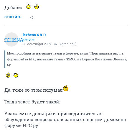
Добавил
ОТВЕТИТЬ
lezhena 6 8-D
LEZHENA
activist
30 сентября 2009
Antonina :)
Можно добавить название темы в форуме, типа: "Приглашаем вас на
форум сайта НГС, название темы - "КМСС на Бориса Богаткова (Лежена,
6)"
Да, тоже об этом подумал
Тогда текст будет такой:
Уважаемые дольщики, присоединяйтесь к
обсуждению вопросов, связанных с нашим домом на
форуме НГС.ру: