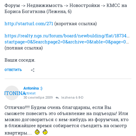
Форум -> Недвижимость -> Новостройки -> КМСС на
Бориса Богаткова (Лежена, 6)
http://starturl.com/271
(короткая ссылка)
https://realty.ngs.ru/forum/board/newbulding/flat/187345772
startpage=0&Searchpage2=0&archive=0&table=0&page=0&view=&sb=5&o=&vc=1
(полная ссылка)
Ваши соседи.
ОТВЕТИТЬ
Antonina :)
ANTONINA
activist
30 сентября 2009
lezhena 6 8-D
Отлично!!!! Будем очень благодарны, если Вы
сможете повесить это объявление на подъезды! Или
можно договориться с кем-нибудь из форумчан, кто
в ближайшее время собирается съездить на осмотр
квартиры....