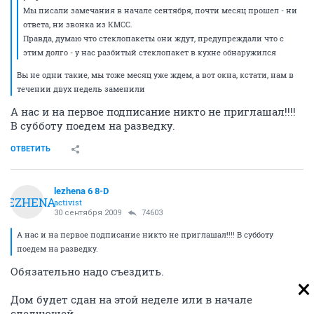
Мы писали замечания в начале сентября, почти месяц прошел - ни
ответа, ни звонка из КМСС.
Правда, думаю что стеклопакеты они ждут, предупреждали что с
этим долго - у нас разбитый стеклопакет в кухне обнаружился
Вы не одни такие, мы тоже месяц уже ждем, а вот окна, кстати, нам в
течении двух недель заменили
А нас и на первое подписание никто не приглашал!!!!
В субботу поедем на разведку.
ОТВЕТИТЬ
lezhena 6 8-D
LEZHENA
activist
30 сентября 2009
74603
А нас и на первое подписание никто не приглашал!!!! В субботу
поедем на разведку.
Обязательно надо съездить.
Дом будет сдан на этой неделе или в начале
следующей.