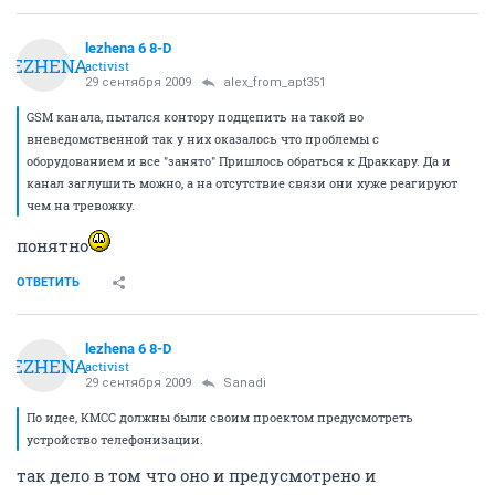
lezhena 6 8-D
LEZHENA
activist
29 сентября 2009
alex_from_apt351
GSM канала, пытался контору подцепить на такой во
вневедомственной так у них оказалось что проблемы с
оборудованием и все "занято" Пришлось обраться к Драккару. Да и
канал заглушить можно, а на отсутствие связи они хуже реагируют
чем на тревожку.
понятно
ОТВЕТИТЬ
lezhena 6 8-D
LEZHENA
activist
29 сентября 2009
Sanadi
По идее, КМСС должны были своим проектом предусмотреть
устройство телефонизации.
так дело в том что оно и предусмотрено и