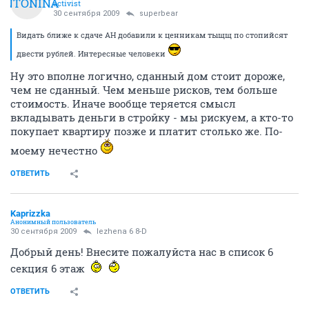
ANTONINA
activist
30 сентября 2009
superbear
Видать ближе к сдаче АН добавили к ценникам тыщщ по стопийсят
двести рублей. Интересные человеки
Ну это вполне логично, сданный дом стоит дороже,
чем не сданный. Чем меньше рисков, тем больше
стоимость. Иначе вообще теряется смысл
вкладывать деньги в стройку - мы рискуем, а кто-то
покупает квартиру позже и платит столько же. По-
моему нечестно
ОТВЕТИТЬ
Kaprizzka
Анонимный пользователь
30 сентября 2009
lezhena 6 8-D
Добрый день! Внесите пожалуйста нас в список 6
секция 6 этаж
ОТВЕТИТЬ