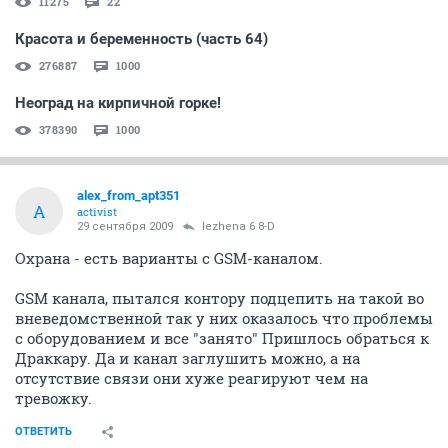
11275
22
Красота и беременность (часть 64)
276887
1000
Неоград на кирпичной горке!
378390
1000
alex_from_apt351
A
activist
29 сентября 2009
lezhena 6 8-D
Охрана - есть варианты с GSM-каналом.
GSM канала, пытался контору подцепить на такой во
вневедомственной так у них оказалось что проблемы
с оборудованием и все "занято" Пришлось обраться к
Драккару. Да и канал заглушить можно, а на
отсутствие связи они хуже реагируют чем на
тревожку.
ОТВЕТИТЬ