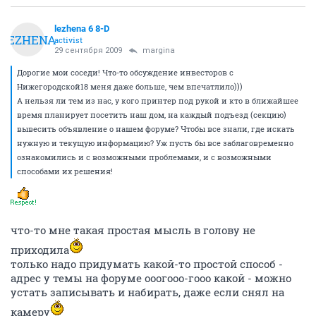
lezhena 6 8-D
LEZHENA
activist
29 сентября 2009
margina
Дорогие мои соседи! Что-то обсуждение инвесторов с
Нижегородской18 меня даже больше, чем впечатлило)))
А нельзя ли тем из нас, у кого принтер под рукой и кто в ближайшее
время планирует посетить наш дом, на каждый подъезд (секцию)
вывесить объявление о нашем форуме? Чтобы все знали, где искать
нужную и текущую информацию? Уж пусть бы все заблаговременно
ознакомились и с возможными проблемами, и с возможными
способами их решения!
что-то мне такая простая мысль в голову не
приходила
только надо придумать какой-то простой способ -
адрес у темы на форуме ооогооо-гооо какой - можно
устать записывать и набирать, даже если снял на
камеру