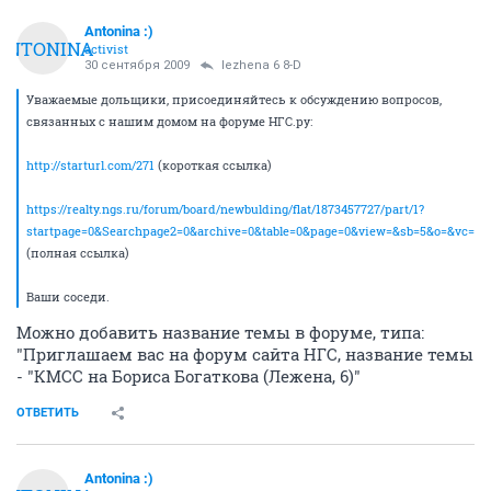
Antonina :)
ANTONINA
activist
30 сентября 2009
lezhena 6 8-D
Уважаемые дольщики, присоединяйтесь к обсуждению вопросов,
связанных с нашим домом на форуме НГС.ру:
http://starturl.com/271
(короткая ссылка)
https://realty.ngs.ru/forum/board/newbulding/flat/1873457727/part/1?
startpage=0&Searchpage2=0&archive=0&table=0&page=0&view=&sb=5&o=&vc=1
(полная ссылка)
Ваши соседи.
Можно добавить название темы в форуме, типа:
"Приглашаем вас на форум сайта НГС, название темы
- "КМСС на Бориса Богаткова (Лежена, 6)"
ОТВЕТИТЬ
Antonina :)