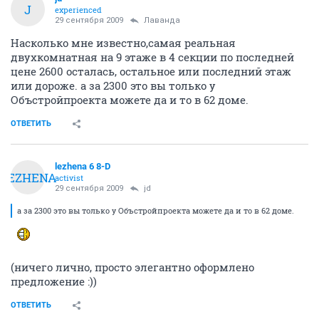
J
experienced
29 сентября 2009
Лаванда
Насколько мне известно,самая реальная
двухкомнатная на 9 этаже в 4 секции по последней
цене 2600 осталась, остальное или последний этаж
или дороже. а за 2300 это вы только у
Объстройпроекта можете да и то в 62 доме.
ОТВЕТИТЬ
lezhena 6 8-D
LEZHENA
activist
29 сентября 2009
jd
а за 2300 это вы только у Объстройпроекта можете да и то в 62 доме.
(ничего лично, просто элегантно оформлено
предложение :))
ОТВЕТИТЬ