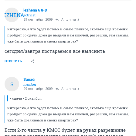
lezhena 6 8-D
LEZHENA
activist
29 сентября 2009
Antonina :)
интересно, а что будет потом? и самое главное, сколько еще времени
пройдет со сдачи дома до выдачи нам ключей, разрешив, тем самым,
уже быть хозяивами в своих квартирах?
сегодня/завтра постараемся все выяснить.
ОТВЕТИТЬ
Sanadi
S
member
29 сентября 2009
Antonina :)
- сдача - 2 октября
интересно, а что будет потом? и самое главное, сколько еще времени
пройдет со сдачи дома до выдачи нам ключей, разрешив, тем самым,
уже быть хозяивами в своих квартирах?
Если 2-го числа у КМСС будет на руках разрешение