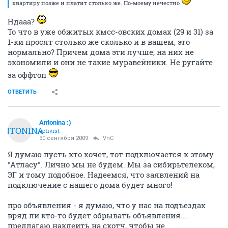
квартиру позже и платит столько же. По-моему нечестно
Ндааа?
То что в уже обжитых кмсс-овских домах (29 и 31) за
1-ки просят столько же сколько и в вашем, это
нормально? Причем дома эти лучше, на них не
экономили и они не такие муравейники. Не ругайте
за оффтоп
ОТВЕТИТЬ
Antonina :)
ANTONINA
activist
30 сентября 2009
VnC
Я думаю пусть кто хочет, тот подключается к этому
"Атласу". Лично мы не будем. Мы за сибирьтелеком,
ЭГ и тому подобное. Надеемся, что заявлений на
подключение с нашего дома будет много!
про объявления - я думаю, что у нас на подъездах
вряд ли кто-то будет обрывать объявления...
предлагаю наклеить на скотч, чтобы не