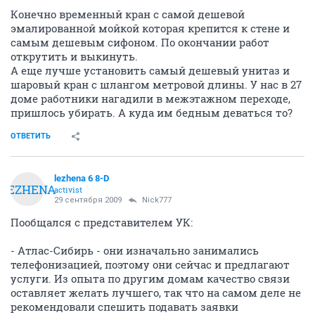
Конечно временный кран с самой дешевой
эмалированной мойкой которая крепится к стене и
самым дешевым сифоном. По окончании работ
открутить и выкинуть.
А еще лучше установить самый дешевый унитаз и
шаровый кран с шлангом метровой длины. У нас в 27
доме работники нагадили в межэтажном переходе,
пришлось убирать. А куда им бедным деваться то?
ОТВЕТИТЬ
lezhena 6 8-D
LEZHENA
activist
29 сентября 2009
Nick777
Пообщался с представителем УК:
- Атлас-Сибирь - они изначально занимались
телефонизацией, поэтому они сейчас и предлагают
услуги. Из опыта по другим домам качество связи
оставляет желать лучшего, так что на самом деле не
рекомендовали спешить подавать заявки