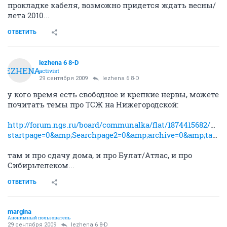
прокладке кабеля, возможно придется ждать весны/
лета 2010...
ОТВЕТИТЬ
lezhena 6 8-D
LEZHENA
activist
29 сентября 2009
lezhena 6 8-D
у кого время есть свободное и крепкие нервы, можете
почитать темы про ТСЖ на Нижегородской:
http://forum.ngs.ru/board/communalka/flat/1874415682/part
startpage=0&amp;Searchpage2=0&amp;archive=0&amp;table=0&amp;page=&amp;view=&amp;sb=5&amp;o=&amp;vc=1
там и про сдачу дома, и про Булат/Атлас, и про
Сибирьтелеком...
ОТВЕТИТЬ
margina
Анонимный пользователь
29 сентября 2009
lezhena 6 8-D