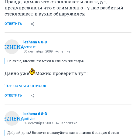
Правда, думаю что стеклопакеты они ждут,
предупреждали что с этим долго - у нас разбитый
стеклопакет в кухне обнаружился
ОТВЕТИТЬ
lezhena 6 8-D
LEZHENA
activist
30 сентября 2009
eniken
Не знаю, внесли ли меня в список жильцов
Давно уже
Можно проверить тут:
Тот самый список
ОТВЕТИТЬ
lezhena 6 8-D
LEZHENA
activist
30 сентября 2009
Kaprizzka
Добрый день! Внесите пожалуйста нас в список 6 секция 6 этаж