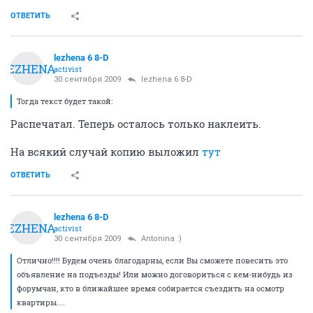
ОТВЕТИТЬ
lezhena 6 8-D
LEZHENA
activist
30 сентября 2009
lezhena 6 8-D
Тогда текст будет такой:
Распечатал. Теперь осталось только наклеить.
На всякий случай копию выложил
тут
ОТВЕТИТЬ
lezhena 6 8-D
LEZHENA
activist
30 сентября 2009
Antonina :)
Отлично!!!! Будем очень благодарны, если Вы сможете повесить это
объявление на подъезды! Или можно договориться с кем-нибудь из
форумчан, кто в ближайшее время собирается съездить на осмотр
квартиры....