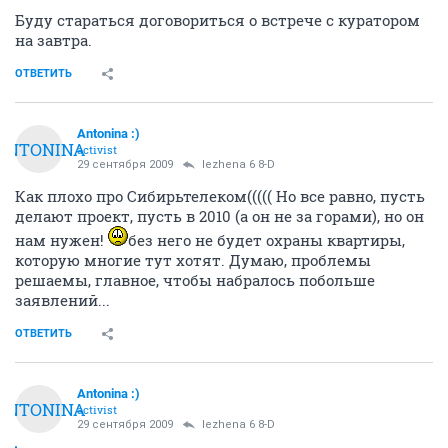
Буду стараться договориться о встрече с куратором
на завтра.
ОТВЕТИТЬ
Antonina :)
ANTONINA
activist
29 сентября 2009
lezhena 6 8-D
Как плохо про Сибирьтелеком((((( Но все равно, пусть
делают проект, пусть в 2010 (а он не за горами), но он
нам нужен!
без него не будет охраны квартиры,
которую многие тут хотят. Думаю, проблемы
решаемы, главное, чтобы набралось побольше
заявлений...
ОТВЕТИТЬ
Antonina :)
ANTONINA
activist
29 сентября 2009
lezhena 6 8-D