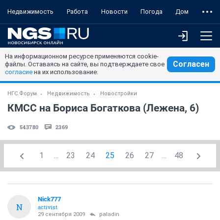
Недвижимость
Работа
Новости
Погода
Дом
На информационном ресурсе применяются cookie-
Согласен
файлы. Оставаясь на сайте, вы подтверждаете свое
согласие
на их использование.
НГС.Форум
Недвижимость
Новостройки
КМСС на Бориса Богаткова (Лежена, 6)
543780
2369
1
...
23
24
25
26
27
...
48
Nick777
N
activist
29 сентября 2009
paladin