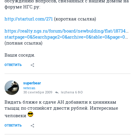
обсуждению вопросов, связанных с нашим домом на
форуме НГС.ру:
http://starturl.com/271
(короткая ссылка)
https://realty.ngs.ru/forum/board/newbulding/flat/187345772
startpage=0&Searchpage2=0&archive=0&table=0&page=0&view=&sb=5&o=&vc=1
(полная ссылка)
Ваши соседи.
ОТВЕТИТЬ
superbear
veteran
30 сентября 2009
lezhena 6 8-D
Видать ближе к сдаче АН добавили к ценникам
тыщщ по стопийсят двести рублей. Интересные
человеки
ОТВЕТИТЬ