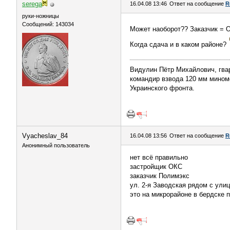
serega
16.04.08 13:46
Ответ на сообщение
R
руки-ножницы
Сообщений: 143034
Может наоборот?? Заказчик =
Когда сдача и в каком районе?
Видулин Пётр Михайлович, гва
командир взвода 120 мм миномёт
Украинского фронта.
Vyacheslav_84
16.04.08 13:56
Ответ на сообщение
R
Анонимный пользователь
нет всё правильно
застройщик ОКС
заказчик Полимэкс
ул. 2-я Заводская рядом с ул
это на микрорайоне в бердске 