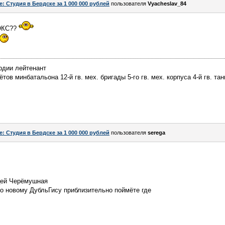
e: Студия в Бердске за 1 000 000 рублей
пользователя
Vyacheslav_84
 ОКС??
рдии лейтенант
ов минбатальона 12-й гв. мех. бригады 5-го гв. мех. корпуса 4-й гв. тан
e: Студия в Бердске за 1 000 000 рублей
пользователя
serega
ицей Черёмушная
по новому ДубльГису приблизительно поймёте где