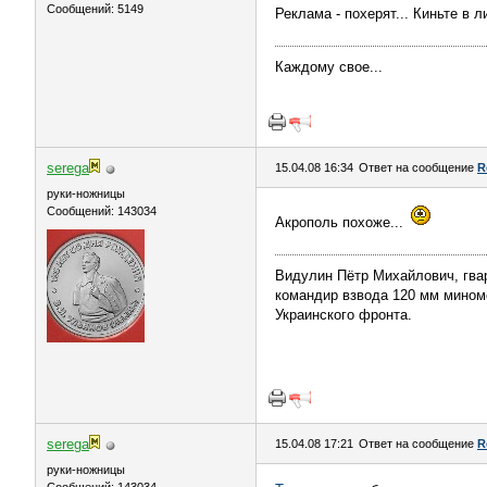
Сообщений: 5149
Реклама - похерят... Киньте в л
Каждому свое...
serega
15.04.08 16:34
Ответ на сообщение
R
руки-ножницы
Сообщений: 143034
Акрополь похоже...
Видулин Пётр Михайлович, гва
командир взвода 120 мм миномёт
Украинского фронта.
serega
15.04.08 17:21
Ответ на сообщение
R
руки-ножницы