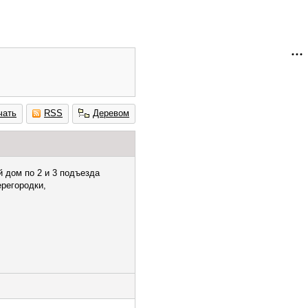
чать
RSS
Деревом
й дом по 2 и 3 подъезда
ерегородки,