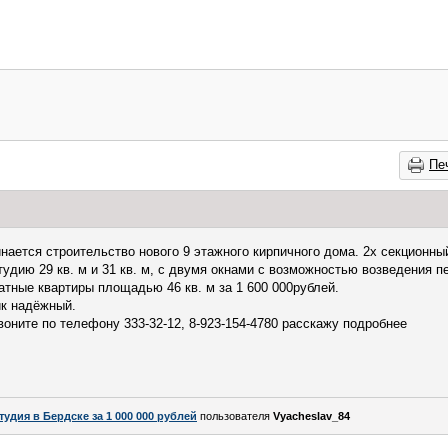
Пе
нается строительство нового 9 этажного кирпичного дома. 2х секционны
тудию 29 кв. м и 31 кв. м, с двумя окнами с возможностью возведения п
натные квартиры площадью 46 кв. м за 1 600 000рублей.
ик надёжный.
воните по телефону 333-32-12, 8-923-154-4780 расскажу подробнее
тудия в Бердске за 1 000 000 рублей
пользователя
Vyacheslav_84