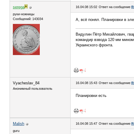
serega
16.04.08 15:02
Ответ на сообщение
R
руки-ножницы
Сообщений: 143034
А, всё понял. Планировки в эл
Видулин Пётр Михайлович, гва
командир взвода 120 мм миномёт
Украинского фронта.
Vyacheslav_84
16.04.08 15:43
Ответ на сообщение
R
Анонимный пользователь
Планировки есть
Malish
16.04.08 15:47
Ответ на сообщение
R
guru