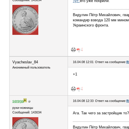
Сообщений: 143034
Тут
его уже побрили.
Видулин Пётр Михайлович, гва
командир взвода 120 мм миномёт
Украинского фронта.
Vyacheslav_84
16.04.08 12:01
Ответ на сообщение
R
Анонимный пользователь
+1
serega
16.04.08 12:33
Ответ на сообщение
R
руки-ножницы
Сообщений: 143034
Ага. Так чего за застройщик то?
Видулин Пётр Михайлович, гва