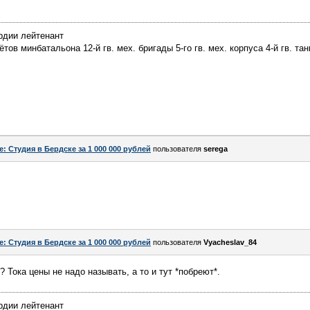
рдии лейтенант
ов минбатальона 12-й гв. мех. бригады 5-го гв. мех. корпуса 4-й гв. тан
e: Студия в Бердске за 1 000 000 рублей
пользователя
serega
e: Студия в Бердске за 1 000 000 рублей
пользователя
Vyacheslav_84
? Тока цены не надо называть, а то и тут *побреют*.
рдии лейтенант