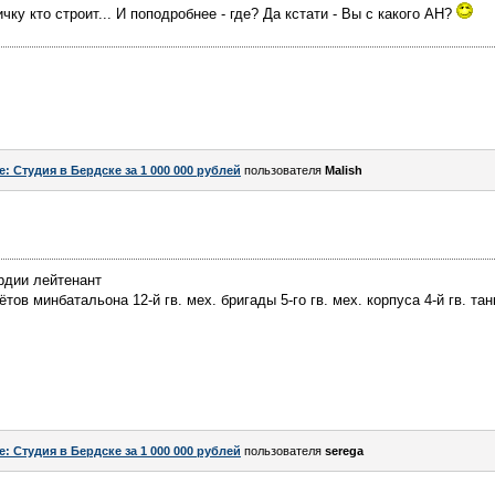
ичку кто строит... И поподробнее - где? Да кстати - Вы с какого АН?
e: Студия в Бердске за 1 000 000 рублей
пользователя
Malish
рдии лейтенант
ов минбатальона 12-й гв. мех. бригады 5-го гв. мех. корпуса 4-й гв. тан
e: Студия в Бердске за 1 000 000 рублей
пользователя
serega