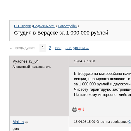
НГС.Форум
/
Недвижимость
/
Новостройки
/
Студия в Бердске за 1 000 000 рублей
1
2
все
←
предыдущая
следующая
→
Vyacheslav_84
15.04.08 13:30
Анонимный пользователь
В Бердске на микрорайоне начи
секции, планировка включает с
за 1 000 000 рублей и двухком
Чистоту гарантирую, застройщ
Пишите кому интересно, либо з
Malish
15.04.08 15:00
Ответ на сообщение
С
guru