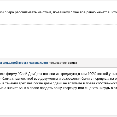
ки сбера рассчитывать не стоит, по-вашему? мне все равно кажется, что
e: ОбьСтройПроект Лежена 60стр
пользователя
sonica
ете фирму "Свой Дом",так вот они их кредитуют,а там 100% застой,у них
ля банка главное,чтоб все документы и разрешения были в порядке,а на 
 в течении трех лет после даты сдачи не вступите в права собственнос
,а значит банк в праве продать вашу квартиру или еще что-нибудь в это