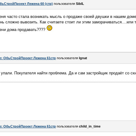
бьСтройПроект Лежена 60 (стр)
пользователя
SibIL
меня часто стала возникать мысль о продаже своей двушки в нашем дом
чень сложно вывозить. Как считаете стоит ли этим заморачиваться....или 
дачи дома продавать????
e: ОбьСтройПроект Лежена 61стр
пользователя
Ignat
 упали. Покупателя найти проблема. Да и сам застройщик продаёт со ск
e: ОбьСтройПроект Лежена 61стр
пользователя
child_in_time