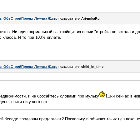
e: ОбьСтройПроект Лежена 61стр
пользователя
ArtemkaRu
щиков. Ни один нормальный застройщик из серии "стройка не встала и до
 класса. И то при 100% оплате.
e: ОбьСтройПроект Лежена 61стр
пользователя
child_in_time
 недвижимости, и не бросайтесь словами про мульку
1шки сейчас в нов
денег почти ни у кого нет.
ной беседе продавцы предлагают? Поскольку в объявах таких цен пока н