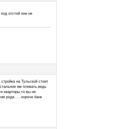
 под отстой они не
 стройка на Тульской стоит
остальное им плевать,ведь
ти квартиры,то вы не
м роде......короче банк