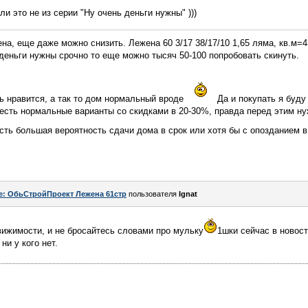
ли это не из серии "Ну очень деньги нужны" )))
а, еще даже можно снизить. Лежена 60 3/17 38/17/10 1,65 ляма, кв.м=
деньги нужны срочно то еще можно тысяч 50-100 попробовать скинуть.
ь нравится, а так то дом нормальный вроде
Да и покупать я буду 
 есть нормальные варианты со скидками в 20-30%, правда перед этим н
есть большая вероятность сдачи дома в срок или хотя бы с опозданием в
e: ОбьСтройПроект Лежена 61стр
пользователя
Ignat
движимости, и не бросайтесь словами про мульку
1шки сейчас в новост
 ни у кого нет.