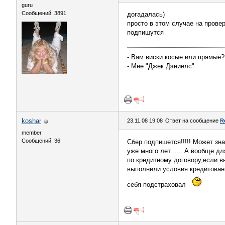
guru
Сообщений: 3891
догадалась)
просто в этом случае на провер
подпишутся
- Вам виски косые или прямые?
- Мне "Джек Дэниелс"
koshar
23.11.08 19:08
Ответ на сообщение
R
member
Сообщений: 36
Сбер подпишется!!!!! Может зна
уже много лет...... А вообще д
по кредитному договору,если вы
выполнили условия кредитования
себя подстраховал