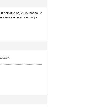
е и покупке однешки попроще
терпеть как все, а если уж
идками.