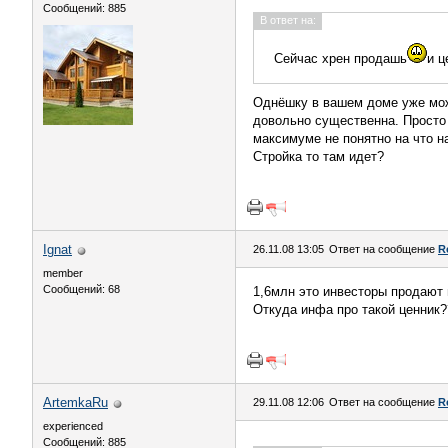
Сообщений: 885
В ответ на:
Сейчас хрен продашь
и ц
Однёшку в вашем доме уже мож
довольно существенна. Просто к
максимуме не понятно на что н
Стройка то там идет?
Ignat
26.11.08 13:05
Ответ на сообщение
R
member
Сообщений: 68
1,6млн это инвесторы продают 
Откуда инфа про такой ценник?
ArtemkaRu
29.11.08 12:06
Ответ на сообщение
R
experienced
Сообщений: 885