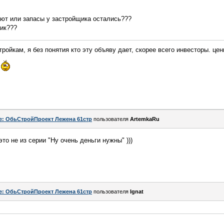
ают или запасы у застройщика остались???
ник???
ройкам, я без понятия кто эту объяву дает, скорее всего инвесторы. цен
e: ОбьСтройПроект Лежена 61стр
пользователя
ArtemkaRu
это не из серии "Ну очень деньги нужны" )))
e: ОбьСтройПроект Лежена 61стр
пользователя
Ignat