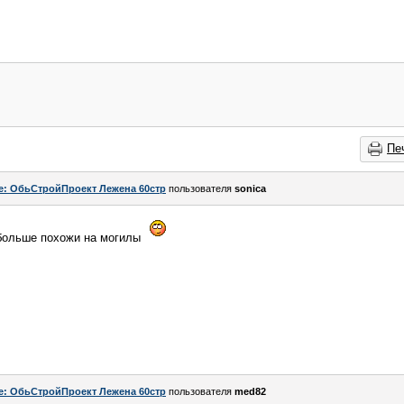
Пе
e: ОбьСтройПроект Лежена 60стр
пользователя
sonica
 больше похожи на могилы
e: ОбьСтройПроект Лежена 60стр
пользователя
med82