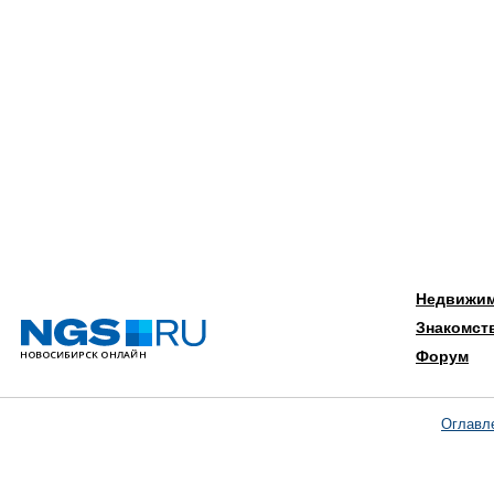
Недвижи
Знакомст
Форум
Оглавл