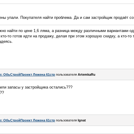
ены упали. Покупателя найти проблема. Да и сам застройщик продаёт со
но найти по цене 1,6 ляма, а разница между различными вариантами од
то-то готов идти на продажу, делая при этом хорошую скидку, а кто-то 
адеясь.
e: ОбьСтройПроект Лежена 61стр
пользователя
ArtemkaRu
или запасы у застройщика остались???
??
e: ОбьСтройПроект Лежена 61стр
пользователя
Ignat