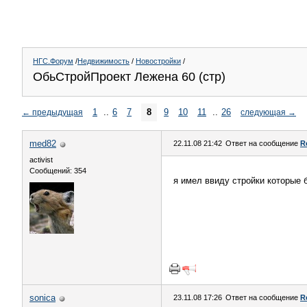
НГС.Форум
/
Недвижимость
/
Новостройки
/
ОбьСтройПроект Лежена 60 (стр)
1
..
6
7
8
9
10
11
..
26
←
предыдущая
следующая
→
med82
22.11.08 21:42
Ответ на сообщение
R
activist
Сообщений: 354
я имел ввиду стройки которые
sonica
23.11.08 17:26
Ответ на сообщение
R