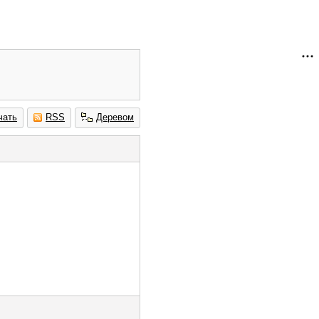
чать
RSS
Деревом