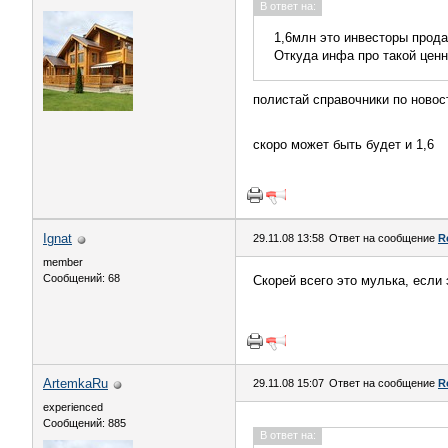
В ответ на:
1,6млн это инвесторы прод
Откуда инфа про такой цен
полистай справочники по новост
скоро может быть будет и 1,6
Ignat
29.11.08 13:58
Ответ на сообщение
R
member
Сообщений: 68
Скорей всего это мулька, если 
ArtemkaRu
29.11.08 15:07
Ответ на сообщение
R
experienced
Сообщений: 885
В ответ на: