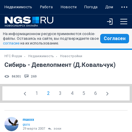
Недвижимость
Работа
Новости
Погода
Дом
На информационном ресурсе применяются cookie-
Согласен
файлы. Оставаясь на сайте, вы подтверждаете свое
согласие
на их использование.
НГС.Форум
Недвижимость
Новостройки
Сибирь - Девелопмент (Д.Ковальчук)
84301
269
1
2
3
4
5
6
maxxx
guru
29 марта 2007
зоки