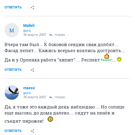
ОТВЕТИТЬ
Malish
M
guru
30 марта 2007
maxxx
Вчера там был... К боковой секции сваи долбят...
Фасад лепят... Кажись всерьез взялись достроить...
Да и у Орленка работа "кипит" ... Респект
...
ОТВЕТИТЬ
maxxx
guru
30 марта 2007
maxxx
Да, я тоже это каждый день наблюдаю.... Но солнце
еще высоко, до дома далеко.... сядут на пенёк и
съедят пирожек!
ОТВЕТИТЬ