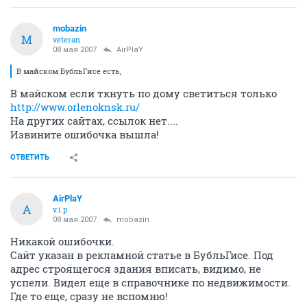
mobazin
M
veteran
08 мая 2007
AirPlaY
В майском БубльГисе есть,
В майском если ткнуть по дому светиться только
http://www.orlenoknsk.ru/
На других сайтах, ссылок нет....
Извините ошибочка вышла!
ОТВЕТИТЬ
AirPlaY
A
v.i.p.
08 мая 2007
mobazin
Никакой ошибочки.
Сайт указан в рекламной статье в БубльГисе. Под
адрес строящегося здания вписать, видимо, не
успели. Видел еще в справочнике по недвижимости.
Где то еще, сразу не вспомню!