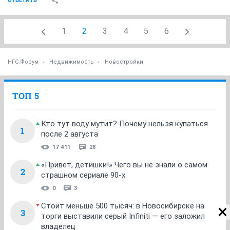
ОТВЕТИТЬ
1
2
3
4
5
6
НГС.Форум
Недвижимость
Новостройки
ТОП 5
Кто тут воду мутит? Почему нельзя купаться
1
после 2 августа
17 411
28
«Привет, детишки!» Чего вы не знали о самом
2
страшном сериале 90-х
0
3
Стоит меньше 500 тысяч: в Новосибирске на
3
торги выставили серый Infiniti — его заложил
владелец