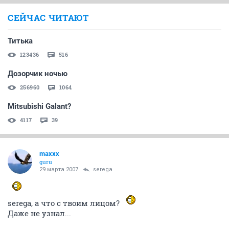
СЕЙЧАС ЧИТАЮТ
Титька
123436
516
Дозорчик ночью
256960
1064
Mitsubishi Galant?
4117
39
maxxx
guru
29 марта 2007
serega
serega, а что с твоим лицом?
Даже не узнал...