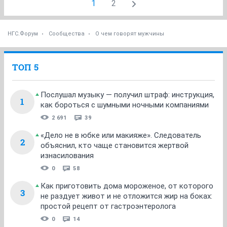
1
2
НГС.Форум
Сообщества
О чем говорят мужчины
ТОП 5
Послушал музыку — получил штраф: инструкция,
1
как бороться с шумными ночными компаниями
2 691
39
«Дело не в юбке или макияже». Следователь
2
объяснил, кто чаще становится жертвой
изнасилования
0
58
Как приготовить дома мороженое, от которого
3
не раздует живот и не отложится жир на боках:
простой рецепт от гастроэнтеролога
0
14