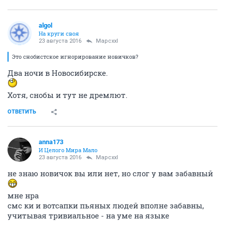
аlgоl
На круги своя
23 августа 2016
Mapcxxl
Это снобистское игнорирование новичков?
Два ночи в Новосибирске.
Хотя, снобы и тут не дремлют.
ОТВЕТИТЬ
anna173
И Целого Мира Мало
23 августа 2016
Mapcxxl
не знаю новичок вы или нет, но слог у вам забавный
мне нра
смс ки и вотсапки пьяных людей вполне забавны,
учитывая тривиальное - на уме на языке