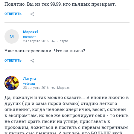
Понятно. Вы из тех 99,99, кто пьяных презирает.
ОТВЕТИТЬ
Mapcxxl
M
member
23 августа 2016
Латута
Уже заинтересовали. Что за книга?
ОТВЕТИТЬ
Латута
veteran
23 августа 2016
Mapcxxl
Да, пожалуй и так можно сказать... Я вполне люблю в
других ( да и сама порой бываю) стадию лёгкого
опьянения, когда человек энергичен, весел, склонен
к экспромтам, но всё же контролирует себя - то бишь
не станет орать песни на улице, приставать к
прохожим, ложиться в постель с первым встречным
и писать смс бывшим. А вот всё, что БОЛЬШЕ этой