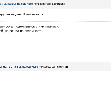
а Ты, на Вы, на ёще чего
пользователя
Severus54
 кругом людей. В жизни на ты.
шил Бога, поделившись с ним планами,
ой, но решил не обламывать.
e: На Ты, на Вы, на ёще чего
пользователя
хулиган