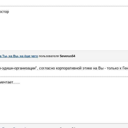
остор
а Ты, на Вы, на ёще чего
пользователя
Severus54
-эдишн-организации", согласно корпоративной этике на Вы - только к Ге
чтает......