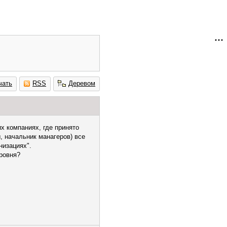
чать
RSS
Деревом
их компаниях, где принято
, начальник манагеров) все
низациях".
уровня?