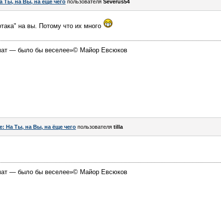
а Ты, на Вы, на ёще чего
пользователя
Severus54
така" на вы. Потому что их много
омат — было бы веселее»© Майор Евсюков
e: На Ты, на Вы, на ёще чего
пользователя
tilla
омат — было бы веселее»© Майор Евсюков