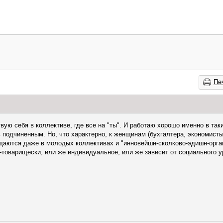
Пе
ую себя в коллективе, где все на "ты". И работаю хорошо именно в так
ь подчиненным. Но, что характерно, к женщинам (бухгалтера, экономисты
щаются даже в молодых коллективах и "инновейшн-сколково-эдишн-орга
о-товарищески, или же индивидуальное, или же зависит от социального 