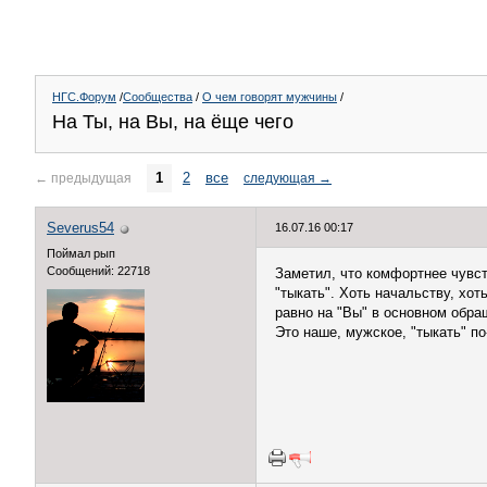
НГС.Форум
/
Сообщества
/
О чем говорят мужчины
/
На Ты, на Вы, на ёще чего
1
2
все
←
предыдущая
следующая
→
Severus54
16.07.16 00:17
Поймал рып
Сообщений: 22718
Заметил, что комфортнее чувств
"тыкать". Хоть начальству, хот
равно на "Вы" в основном обра
Это наше, мужское, "тыкать" п