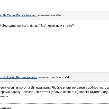
e: На Ты, на Вы, на ёще чего
пользователя
tilla
 Или удобнее было бы на "Вы", чтоб ты и к тебе?
e: На Ты, на Вы, на ёще чего
пользователя
Severus54
овернется" никого на Вы называть. Любые внешние связи удобнее -на Вы
ервую работу - сказали что теток (сильно взрослых) своего отдела надо
клась.
чтает......