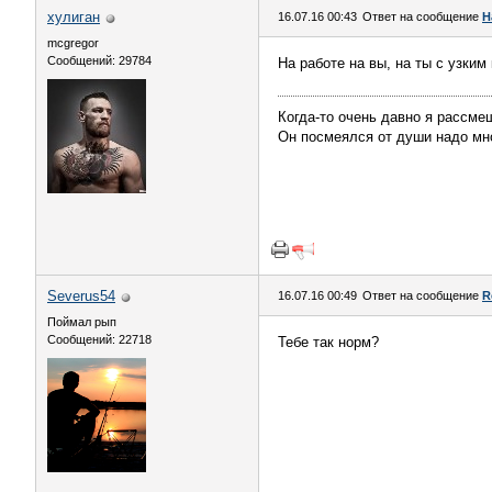
хулиган
16.07.16 00:43
Ответ на сообщение
Н
mcgregor
Сообщений: 29784
На работе на вы, на ты с узким
Когда-то очень давно я рассме
Он посмеялся от души надо мн
Severus54
16.07.16 00:49
Ответ на сообщение
R
Поймал рып
Сообщений: 22718
Тебе так норм?