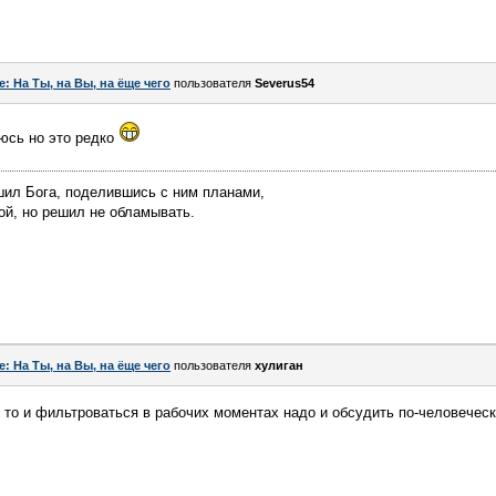
e: На Ты, на Вы, на ёще чего
пользователя
Severus54
юсь но это редко
шил Бога, поделившись с ним планами,
ой, но решил не обламывать.
e: На Ты, на Вы, на ёще чего
пользователя
хулиган
, то и фильтроваться в рабочих моментах надо и обсудить по-человеческ