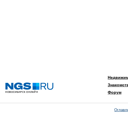
Недвижи
Знакомст
Форум
Оглавл