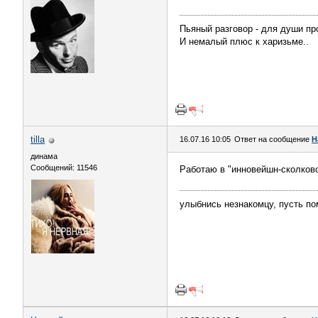
Пьяный разговор - для души пр
И немалый плюс к харизьме..
tilla
16.07.16 10:05
Ответ на сообщение
Н
динама
Сообщений: 11546
Работаю в "инновейшн-сколково
улыбнись незнакомцу, пусть поме