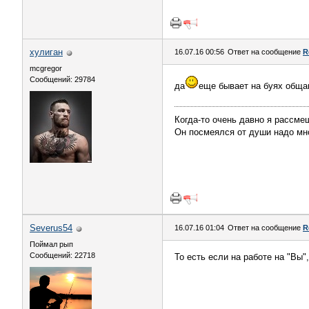
хулиган
16.07.16 00:56
Ответ на сообщение
R
mcgregor
Сообщений: 29784
да
еще бывает на буях обща
Когда-то очень давно я рассме
Он посмеялся от души надо мн
Severus54
16.07.16 01:04
Ответ на сообщение
R
Поймал рып
Сообщений: 22718
То есть если на работе на "Вы"