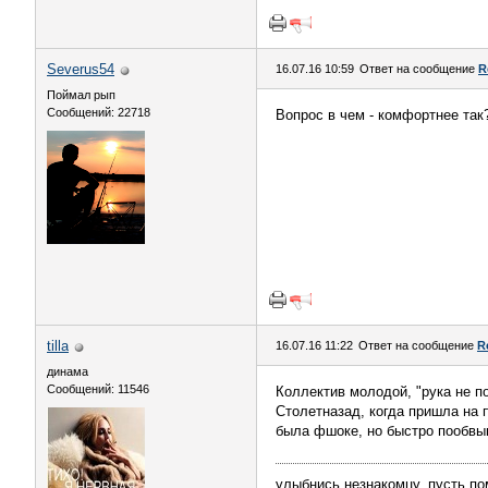
Severus54
16.07.16 10:59
Ответ на сообщение
R
Поймал рып
Сообщений: 22718
Вопрос в чем - комфортнее так?
tilla
16.07.16 11:22
Ответ на сообщение
R
динама
Сообщений: 11546
Коллектив молодой, "рука не п
Столетназад, когда пришла на п
была фшоке, но быстро пообвы
улыбнись незнакомцу, пусть поме