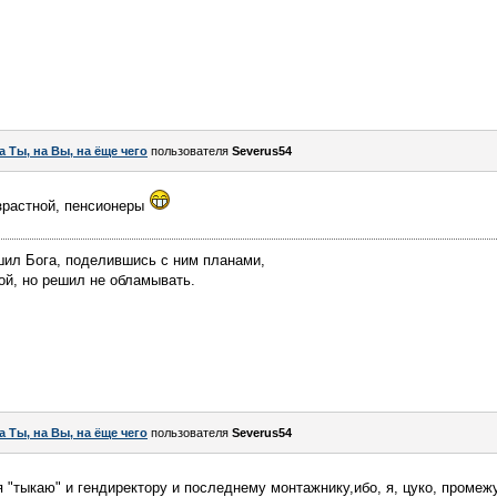
а Ты, на Вы, на ёще чего
пользователя
Severus54
озрастной, пенсионеры
шил Бога, поделившись с ним планами,
ой, но решил не обламывать.
а Ты, на Вы, на ёще чего
пользователя
Severus54
я "тыкаю" и гендиректору и последнему монтажнику,ибо, я, цуко, промеж